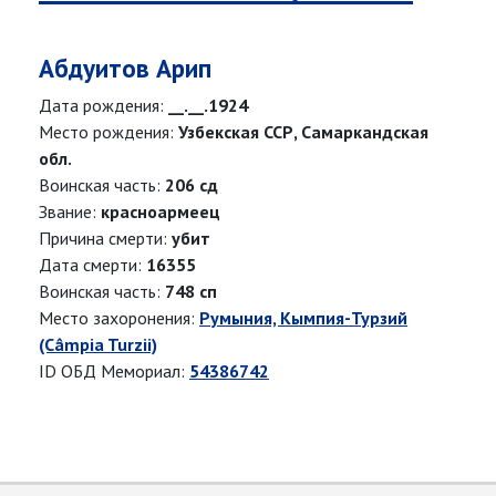
Абдуитов Арип
Дата рождения:
__.__.1924
Место рождения:
Узбекская ССР, Самаркандская
обл.
Воинская часть:
206 сд
Звание:
красноармеец
Причина смерти:
убит
Дата смерти:
16355
Воинская часть:
748 сп
Место захоронения:
Румыния, Кымпия-Турзий
(Câmpia Turzii)
ID ОБД Мемориал:
54386742