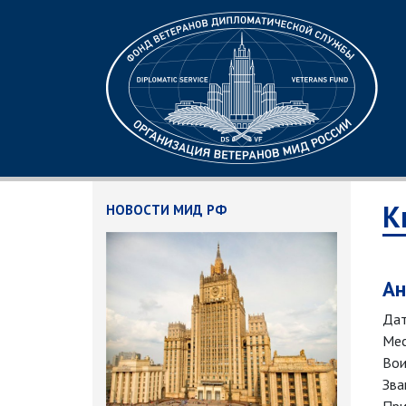
К
НОВОСТИ МИД РФ
Ан
Дат
Мес
Вои
Зва