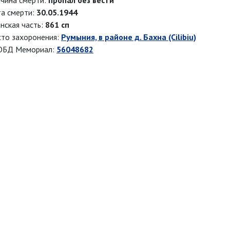
чина смерти:
пропал без вести
а смерти:
30.05.1944
нская часть:
861 сп
то захоронения:
Румыния, в районе д. Бахна (Cilibiu)
ОБД Мемориал:
56048682