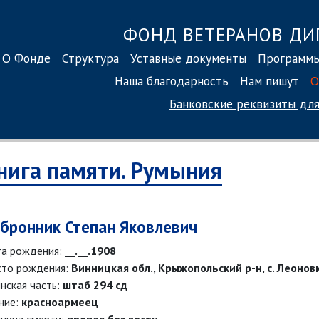
ФОНД ВЕТЕРАНОВ ДИ
О Фонде
Структура
Уставные документы
Программ
Наша благодарность
Нам пишут
О
Банковские реквизиты
для
нига памяти. Румыния
бронник Степан Яковлевич
а рождения:
__.__.1908
то рождения:
Винницкая обл., Крыжопольский р-н, с. Леонов
нская часть:
штаб 294 сд
ние:
красноармеец