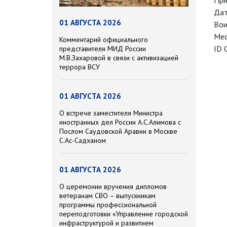
При
Дат
01 АВГУСТА 2026
Вои
Мес
Комментарий официального
ID 
представителя МИД России
М.В.Захаровой в связи с активизацией
террора ВСУ
01 АВГУСТА 2026
О встрече заместителя Министра
иностранных дел России А.С.Алимова с
Послом Саудовской Аравии в Москве
С.Ас-Садханом
01 АВГУСТА 2026
О церемонии вручения дипломов
ветеранам СВО – выпускникам
программы профессиональной
переподготовки «Управление городской
инфраструктурой и развитием