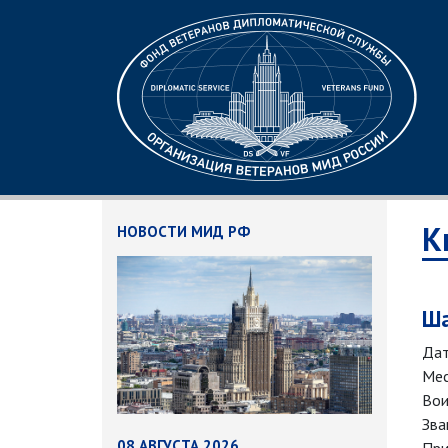
К
НОВОСТИ МИД РФ
Ша
Дат
Мес
Вои
Зва
08 АВГУСТА 2026