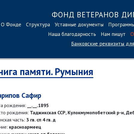
ФОНД ВЕТЕРАНОВ ДИ
О Фонде
Структура
Уставные документы
Программ
Наша благодарность
Нам пишут
О
Банковские реквизиты
для
нига памяти. Румыния
рипов Сафир
а рождения:
__.__.1895
то рождения:
Таджикская ССР, Кулокмумопобетский р-н, Дебн
нская часть:
3 гв. сп 4 гв. д
ние:
красноармеец