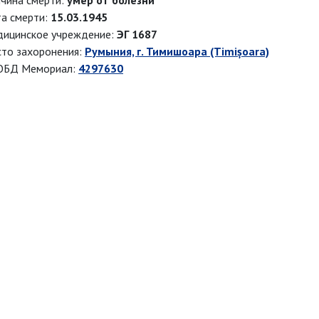
чина смерти:
умер от болезни
а смерти:
15.03.1945
ицинское учреждение:
ЭГ 1687
то захоронения:
Румыния, г. Тимишоара (Timișoara)
ОБД Мемориал:
4297630