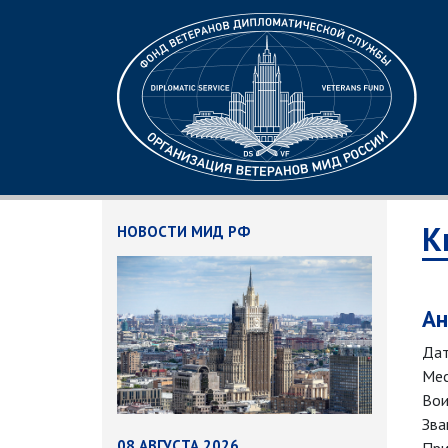
К
НОВОСТИ МИД РФ
Ан
Дат
Мес
Вои
Зва
08 АВГУСТА 2026