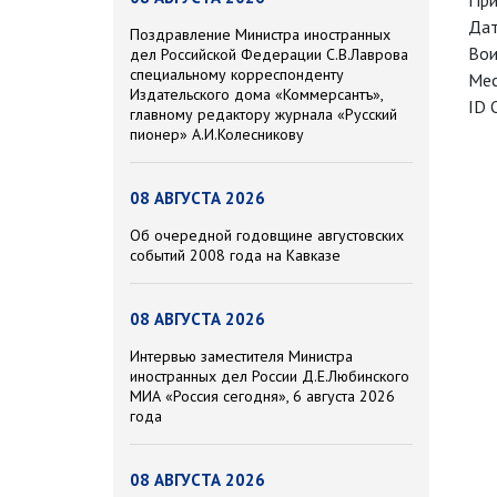
При
Дат
Поздравление Министра иностранных
Вои
дел Российской Федерации С.В.Лаврова
специальному корреспонденту
Мес
Издательского дома «Коммерсантъ»,
ID 
главному редактору журнала «Русский
пионер» А.И.Колесникову
08 АВГУСТА 2026
Об очередной годовщине августовских
событий 2008 года на Кавказе
08 АВГУСТА 2026
Интервью заместителя Министра
иностранных дел России Д.Е.Любинского
МИА «Россия сегодня», 6 августа 2026
года
08 АВГУСТА 2026