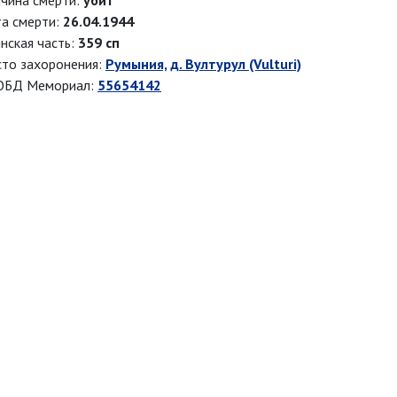
чина смерти:
убит
а смерти:
26.04.1944
нская часть:
359 сп
то захоронения:
Румыния, д. Вултурул (Vulturi)
ОБД Мемориал:
55654142