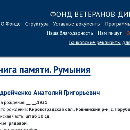
ФОНД ВЕТЕРАНОВ ДИ
О Фонде
Структура
Уставные документы
Программ
Наша благодарность
Нам пишут
О
Банковские реквизиты
для
нига памяти. Румыния
дрейченко Анатолий Григорьевич
а рождения:
__.__.1921
то рождения:
Кировоградская обл., Ровнянский р-н, с. Норуб
нская часть:
штаб 50 сд
ние:
рядовой