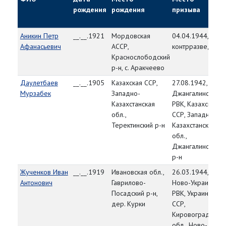
рождения
рождения
призыва
Аникин Петр
__.__.1921
Мордовская
04.04.1944, из
Афанасьевич
АССР,
контрразведки
Краснослободский
р-н, с. Аракчеево
Даулетбаев
__.__.1905
Казахская ССР,
27.08.1942,
Мурзабек
Западно-
Джангалинский
Казахстанская
РВК, Казахская
обл.,
ССР, Западно-
Теректинский р-н
Казахстанская
обл.,
Джангалинский
р-н
Жученков Иван
__.__.1919
Ивановская обл.,
26.03.1944,
Антонович
Гаврилово-
Ново-Украинский
Посадский р-н,
РВК, Украинская
дер. Курки
ССР,
Кировоградская
обл., Ново-