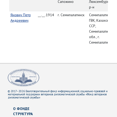
Сапожино
Люксембургский
р-н
Янович Петр
__.__.1914
г. Семипалатинск
Семипалатинский
Андреевич
ГВК, Казахская
ССР,
Семипалатинская
обл., г.
Семипалатинск
© 2017–2026 Благотворительный фонд информационной, социально-правовой и
материальной поддержки ветеранов дипломатической службы «Фонд ветеранов
дипломатической службы»
О ФОНДЕ
СТРУКТУРА