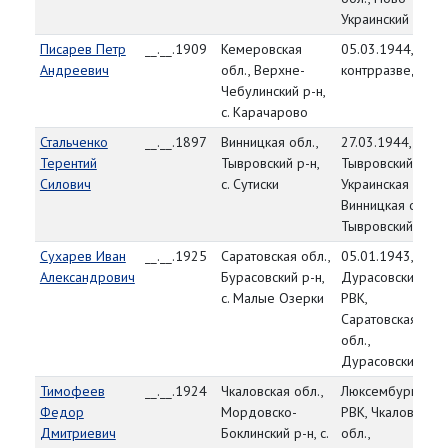
Украинский р-н
Писарев Петр
__.__.1909
Кемеровская
05.03.1944, из
Андреевич
обл., Верхне-
контрразведки
Чебулинский р-н,
с. Карачарово
Стальченко
__.__.1897
Винницкая обл.,
27.03.1944,
Терентий
Тывровский р-н,
Тывровский РВК,
Силович
с. Сутиски
Украинская ССР,
Винницкая обл.,
Тывровский р-н
Сухарев Иван
__.__.1925
Саратовская обл.,
05.01.1943,
Александрович
Бурасовский р-н,
Дурасовский
с. Малые Озерки
РВК,
Саратовская
обл.,
Дурасовский р-н
Тимофеев
__.__.1924
Чкаловская обл.,
Люксембургский
Федор
Мордовско-
РВК, Чкаловская
Дмитриевич
Боклинский р-н, с.
обл.,