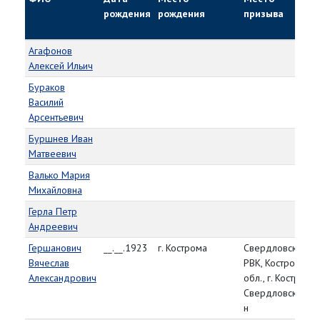
рождения
рождения
призыва
Агафонов
Алексей Ильич
Бураков
Василий
Арсентьевич
Буршнев Иван
Матвеевич
Валько Мария
Михайловна
Герла Петр
Андреевич
Гершанович
__.__.1923
г. Кострома
Свердловский
Вячеслав
РВК, Костромская
Александрович
обл., г. Кострома,
Свердловский р-
н