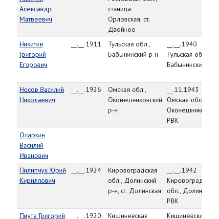
Александр
станица
Матвеевич
Орловская, ст.
Двойное
Никитин
__.__.1911
Тульская обл.,
__.__.1940
Григорий
Бабынинский р-н
Тульская обл.,
Егорович
Бабынинский РВК
Носов Василий
__.__.1926
Омская обл.,
__.11.1943
Николаевич
Оконешниковский
Омская обл.,
р-н
Оконешниковски
РВК
Опаркин
Василий
Иванович
Пилипчук Юрий
__.__.1924
Кировоградская
__.__.1942
Кириллович
обл., Долинский
Кировоградская
р-н, ст. Долинская
обл., Долинский
РВК
Пиута Григорий
__.__.1920
Кишиневская
Кишиневский