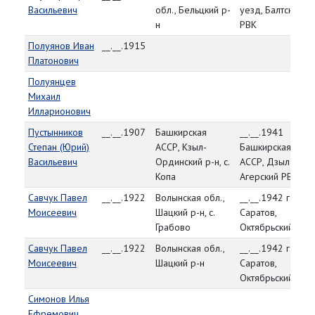
Васильевич
обл., Бельцкий р-
уезд, Балтский
н
РВК
Полуянов Иван
__.__.1915
Платонович
Полуянцев
Михаил
Илларионович
Пустынников
__.__.1907
Башкирская
__.__.1941
Степан (Юрий)
АССР, Кзыл-
Башкирская
Васильевич
Ординский р-н, с.
АССР, Дзыл-
Копа
Агерский РВК
Савчук Павел
__.__.1922
Волынская обл.,
__.__.1942 г.
Моисеевич
Шацкий р-н, с.
Саратов,
Грабово
Октябрьский РВК
Савчук Павел
__.__.1922
Волынская обл.,
__.__.1942 г.
Моисеевич
Шацкий р-н
Саратов,
Октябрьский РВК
Симонов Илья
Ефремович