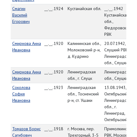
Смагин
__.__.1924
Кустанайская обл.
__.__.1942
Василий
Кустанайская
Егорович
обл.,
Федоровский
РВК
Смирнова Анна
__.__.1920
Калининская обл.,
20.07.1942,
Ивановна
Молоковский р-н,
Слуцкий РВК,
д. Кудрино
Ленинградская
обл., Слуцкий р-н
Смирнова Анна
__.__.1920
Ленинградская
Ленинградская
Ивановна
обл., г. Слуцк
обл., Слуцкий РВ
Соколова
__.__.1923
Ленинградская
13.08.1943,
София
обл., Тосненский
Октябрьский РВК,
Ивановна
р-н, ст. Ушаки
Ленинградская
обл., г.
Ленинград,
Октябрьский р-н
Томазов Борис
__.__.1918
г. Москва, пер.
Примолкинский
Сагибович
Трехгорный, 3-5
РВК, Московская