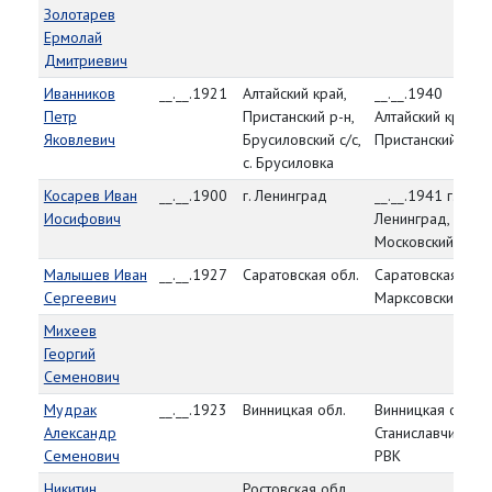
Золотарев
Ермолай
Дмитриевич
Иванников
__.__.1921
Алтайский край,
__.__.1940
Петр
Пристанский р-н,
Алтайский край,
Яковлевич
Брусиловский с/с,
Пристанский РВК
с. Брусиловка
Косарев Иван
__.__.1900
г. Ленинград
__.__.1941 г.
Иосифович
Ленинград,
Московский РВК
Малышев Иван
__.__.1927
Саратовская обл.
Саратовская обл.
Сергеевич
Марксовский РВК
Михеев
Георгий
Семенович
Мудрак
__.__.1923
Винницкая обл.
Винницкая обл.,
Александр
Станиславчикский
Семенович
РВК
Никитин
Ростовская обл.,