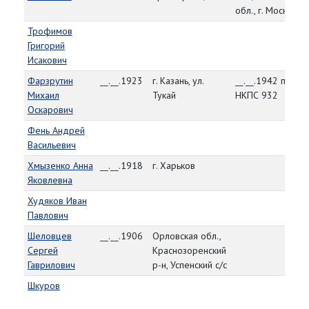
обл., г. Москва
Трофимов
Григорий
Исакович
Фарзрутин
__.__.1923
г. Казань, ул.
__.__.1942 приказ
Михаил
Тукай
НКПС 932
Оскарович
Фень Андрей
Васильевич
Хмызенко Анна
__.__.1918
г. Харьков
Яковлевна
Худяков Иван
Павлович
Шеловцев
__.__.1906
Орловская обл.,
Сергей
Краснозоренский
Гаврилович
р-н, Успенский с/с
Шкуров