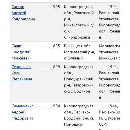
Саенко
__.__.1905
Кировоградская
__.__.1944,
Алексей
обл., Ровнянский
Ровнянский РВК,
Кондратович
р-н,
Украинская ССР,
Михайловский с/
Кировоградская
с, х.
обл., Ровнянский 
Спиридоновка
н
Салит
__.__.1895
Винницкая обл.,
Могилевский РВК
Феодосий
Могилевский р-н,
Украинская ССР,
Мойсеевич
с. Сучалый
Винницкая обл.
Сезоненко
__.__.1899
Кировоградская
__.__.1944,
Иван
обл.,
Ровнянский РВК,
Степанович
Новоукраинский
Украинская ССР,
р-н, Татаровский
Кировоградская
с/с, с. Водяное
обл., Ровнянский 
н
Семенченко
__.__.1904
Кировоградская
__.__.1944,
Андрей
обл., Песчано-
Песчано-Бродск
Федорович
Бродский р-н, ст.
РВК, Украинская
Помошная
ССР,