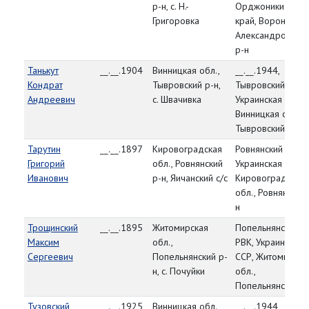
р-н, с. Н.-
Орджоникидзевс
Григоровка
край, Воронцово
Александровский
р-н
Танькут
__.__.1904
Винницкая обл.,
__.__.1944,
Кондрат
Тывровский р-н,
Тывровский РВК,
Андреевич
с. Швачивка
Украинская ССР,
Винницкая обл.,
Тывровский р-н
Тарутин
__.__.1897
Кировоградская
Ровнянский РВК,
Григорий
обл., Ровнянский
Украинская ССР,
Иванович
р-н, Яичанский с/с
Кировоградская
обл., Ровнянский 
н
Трощинский
__.__.1895
Житомирская
Попельнянский
Максим
обл.,
РВК, Украинская
Сергеевич
Попельнянский р-
ССР, Житомирска
н, с. Почуйки
обл.,
Попельнянский р
Тузовский
__.__.1925
Винницкая обл.,
__.__.1944,