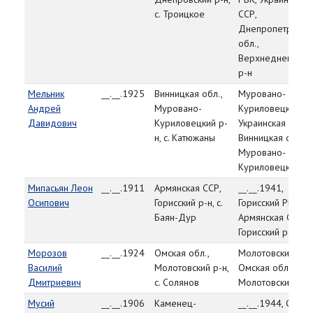
с. Троицкое
ССР,
Днепропетровск
обл.,
Верхнеднепровс
р-н
Мельник
__.__.1925
Винницкая обл.,
Муровано-
Андрей
Муровано-
Куриловецкий РВ
Давидович
Куриловецкий р-
Украинская ССР,
н, с. Катюжаны
Винницкая обл.,
Муровано-
Куриловецкий р-
Мипасьян Леон
__.__.1911
Армянская ССР,
__.__.1941,
Осипович
Горисский р-н, с.
Горисский РВК,
Баян-Дур
Армянская ССР,
Горисский р-н
Морозов
__.__.1924
Омская обл.,
Молотовский РВК
Василий
Молотовский р-н,
Омская обл.,
Дмитриевич
с. Солянов
Молотовский р-н
Мусий
__.__.1906
Каменец-
__.__.1944, Старо