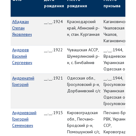
рождения
рождения
призыва
Абаджан
__.__.1924
Краснодарский
Кагановичский РВ
Степан
край, Абинский р-
Чкаловская обл., 
Яковлевич
н, стан. Курганная
Чкалов,
Кагановичский р-
Андреев
__.__.1922
Чувашская АССР,
__.__.1944,
Василий
Шумерлинский р-
Врадиевский РВК
Сергеевич
н, с. Бичбайнив
Украинская ССР,
Одесская обл.
Андренатий
__.__.1921
Одесская обл.,
__.__.1944,
Григорий
Гросуловский р-н,
Гросуловский РВК
Дорбанивский с/с
Украинская ССР,
Одесская обл.,
Гросуловский р-н
Андриевский
__.__.1915
Кировоградская
Песчано-Бродск
Григорий
обл., Песчано-
РВК, Украинская
Семенович
Бродский р-н,
ССР,
Помошунский с/с,
Кировоградская