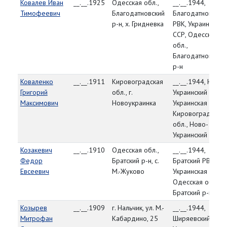
Ковалев Иван
__.__.1925
Одесская обл.,
__.__.1944,
Тимофеевич
Благодатновский
Благодатновский
р-н, х. Гридневка
РВК, Украинская
ССР, Одесская
обл.,
Благодатновский
р-н
Коваленко
__.__.1911
Кировоградская
__.__.1944, Ново-
Григорий
обл., г.
Украинский РВК,
Максимович
Новоукраинка
Украинская ССР,
Кировоградская
обл., Ново-
Украинский р-н
Козакевич
__.__.1910
Одесская обл.,
__.__.1944,
Федор
Братский р-н, с.
Братский РВК,
Евсеевич
М.-Жуково
Украинская ССР,
Одесская обл.,
Братский р-н
Козырев
__.__.1909
г. Нальчик, ул. М.-
__.__.1944,
Митрофан
Кабардино, 25
Ширяевский РВК,