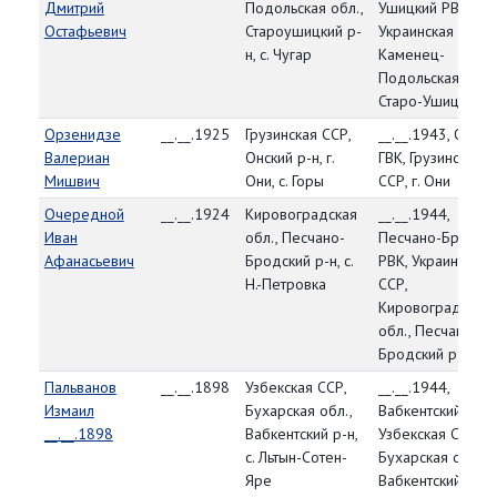
Дмитрий
Подольская обл.,
Ушицкий РВК,
Остафьевич
Староушицкий р-
Украинская ССР,
н, с. Чугар
Каменец-
Подольская обл.,
Старо-Ушицкий р
Орзенидзе
__.__.1925
Грузинская ССР,
__.__.1943, Онски
Валериан
Онский р-н, г.
ГВК, Грузинская
Мишвич
Они, с. Горы
ССР, г. Они
Очередной
__.__.1924
Кировоградская
__.__.1944,
Иван
обл., Песчано-
Песчано-Бродск
Афанасьевич
Бродский р-н, с.
РВК, Украинская
Н.-Петровка
ССР,
Кировоградская
обл., Песчано-
Бродский р-н
Пальванов
__.__.1898
Узбекская ССР,
__.__.1944,
Измаил
Бухарская обл.,
Вабкентский РВК,
__.__.1898
Вабкентский р-н,
Узбекская ССР,
с. Льтын-Сотен-
Бухарская обл.,
Яре
Вабкентский р-н