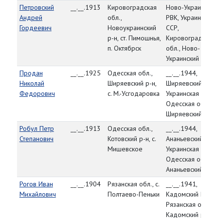
Петровский
__.__.1913
Кировоградская
Ново-Украинский
Андрей
обл.,
РВК, Украинская
Гордеевич
Новоукраинский
ССР,
р-н, ст. Пимошнья,
Кировоградская
п. Октябрск
обл., Ново-
Украинский р-н
Продан
__.__.1925
Одесская обл.,
__.__.1944,
Николай
Ширяевский р-н,
Ширяевский РВК,
Федорович
с. М.-Усгодаровка
Украинская ССР,
Одесская обл.,
Ширяевский р-н
Робул Петр
__.__.1913
Одесская обл.,
__.__.1944,
Степанович
Котовский р-н, с.
Ананьевский РВК,
Мишевское
Украинская ССР,
Одесская обл.,
Ананьевский р-н
Рогов Иван
__.__.1904
Рязанская обл., с.
__.__.1941,
Михайлович
Полтаево-Пеньки
Кадомский РВК,
Рязанская обл.,
Кадомский р-н