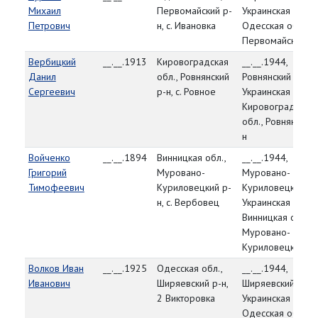
Михаил
Первомайский р-
Украинская ССР,
Петрович
н, с. Ивановка
Одесская обл.,
Первомайский р-
Вербицкий
__.__.1913
Кировоградская
__.__.1944,
Данил
обл., Ровнянский
Ровнянский РВК,
Сергеевич
р-н, с. Ровное
Украинская ССР,
Кировоградская
обл., Ровнянский 
н
Войченко
__.__.1894
Винницкая обл.,
__.__.1944,
Григорий
Муровано-
Муровано-
Тимофеевич
Куриловецкий р-
Куриловецкий РВ
н, с. Вербовец
Украинская ССР,
Винницкая обл.,
Муровано-
Куриловецкий р-
Волков Иван
__.__.1925
Одесская обл.,
__.__.1944,
Иванович
Ширяевский р-н,
Ширяевский РВК,
2 Викторовка
Украинская ССР,
Одесская обл.,