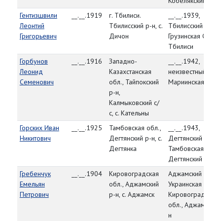
Кобелякский р-н
Гентизшвили
__.__.1919
г. Тбилиси.
__.__.1939,
Леонтий
Тбилисский р-н, с.
Тбилисский ГВК,
Григорьевич
Дичон
Грузинская ССР, г.
Тбилиси
Горбунов
__.__.1916
Западно-
__.__.1942,
Леонид
Казахстанская
неизвестный РВК
Семенович
обл., Тайпокский
Мариинская обл.
р-н,
Калмыковский с/
с, с. Кательны
Горских Иван
__.__.1925
Тамбовская обл.,
__.__.1943,
Никитович
Дегтянский р-н, с.
Дегтянский РВК,
Дегтянка
Тамбовская обл.,
Дегтянский р-н
Гребенчук
__.__.1904
Кировоградская
Аджамский РВК,
Емельян
обл., Аджамский
Украинская ССР,
Петрович
р-н, с. Аджамск
Кировоградская
обл., Аджамский 
н