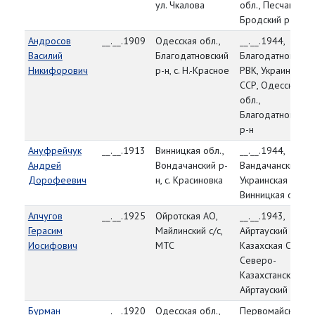
ул. Чкалова
обл., Песчано-
Бродский р-н
Андросов
__.__.1909
Одесская обл.,
__.__.1944,
Василий
Благодатновский
Благодатновский
Никифорович
р-н, с. Н.-Красное
РВК, Украинская
ССР, Одесская
обл.,
Благодатновский
р-н
Ануфрейчук
__.__.1913
Винницкая обл.,
__.__.1944,
Андрей
Вондачанский р-
Вандачанский РВ
Дорофеевич
н, с. Красиновка
Украинская ССР,
Винницкая обл.
Апчугов
__.__.1925
Ойротская АО,
__.__.1943,
Герасим
Майлинский с/с,
Айртауский РВК,
Иосифович
МТС
Казахская ССР,
Северо-
Казахстанская об
Айртауский р-н
Бурман
__.__.1920
Одесская обл.,
Первомайский РВ