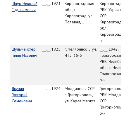
Шнур Николай
__.__.1923
Кировоградская
Кировоградский
Евдокимович
обл., г.
РВК, Украинская
Кировоград, ул.
ССР,
Полевая, 1
Кировоградская
обл.,
Кировоградский 
н
Шульмейстер
__.__.1925
г. Челябинск, 5 уч.
__.__.1942,
Гилля Исаевич
ЧТЗ, 36-6
Тракторозаводск
РВК, Челябинска
обл., г. Челябинск
Тракторозаводск
р-н
Якунин
__.__.1924
Молдавская ССР,
Григориопольски
Григорий
г. Григориополь,
РВК, Молдавская
Семенович
ул. Карла Маркса
ССР,
Григориопольски
р-н