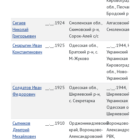
Кировоградская
обл., Песчано-
Бродский р-н
Сигаев
__.__.1924
Смоленская обл.,
Алгасовский РВК,
Николай
Скимовский р-н,
Смоленская обл.
Григорьевич
Сорок-Алей с/с
Смарыгин Иван
__.__.1925
Одесская обл.,
__.__.1944, Ново-
Константинович
Братский р-н, с.
Украинский РВК,
М.-Жуково
Украинская ССР,
Кировоградская
обл., Ново-
Украинский р-н
Солдатов Иван
__.__.1925
Одесская обл.,
__.__.1944,
Федорович
Ширяевский р-н,
Ширяевский РВК,
с. Секретарка
Украинская ССР,
Одесская обл.,
Ширяевский р-н
Сытников
__.__.1910
Орджоникидзевский
Воронцово-
Дмитрий
край, Воронцово-
Александровский
Михайлович
Александровский
РВК,