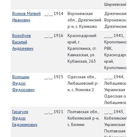
Ширяевский р-н
Волков Матвей
__.__.1914
Воронежская
Дрязгинский РВК
Иванович
обл., Дрязгинский
Воронежская обл
р-н, с. Куликово
Дрязгинский р-н
Волобуев
__.__.1916
Краснодарский
__.__.1941,
Василий
край, г.
Кропоткинский
Андреевич
Крапоткинск, ст.
РВК,
Кавказская, ул.
Краснодарский
Кубанская, 263
край,
Кропоткинский р
Волошин
__.__.1925
Одесская обл.,
__.__.1944,
Федор
Любашевский р-
Любашевский РВ
Федорович
н, с. Ясинова 2
Украинская ССР,
Одесская обл.,
Любашевский р-
Гарагуля
__.__.1921
Полтавская обл.,
__.__.1943,
Федор
Кобелякский р-н,
Кобелякский РВК
Евдокимович
с. Белики
Украинская ССР,
Полтавская обл.,