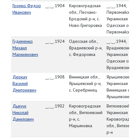
Громко Федор
__.__.1904
Кировоградская
__.__.1944,
Иванович
обл., Песчано-
Первомайский РВ
Бродский р-н, с.
Украинская ССР,
Ново-Григоровка
Одесская обл.,
Первомайский р-
Гудименко
__.__.1924
Одесская обл.,
__.__.1944,
Михаил
Врадиевский р-н,
Врадиевский РВК
Маркиянович
с. Федоровка
Украинская ССР,
Одесская обл.,
Врадиевский р-н
Деркач
__.__.1908
Винницкая обл.,
Ярышевский РВК
Василий
Ярышевский р-н,
Украинская ССР,
Дмитриевич
с. Серебринец
Винницкая обл.,
Ярышевский р-н
Дьячук
__.__.1902
Кировоградская
Витязевский РВК,
Николай
обл., Витязевский
Украинская ССР,
Данилович
р-н, с.
Кировоградская
Марьяновка
обл., Витязевский
р-н