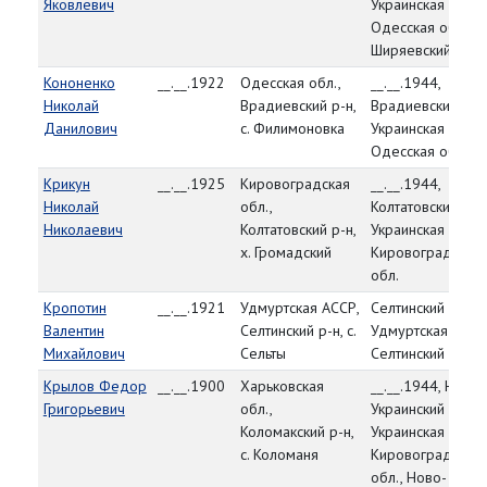
Яковлевич
Украинская ССР,
Одесская обл.,
Ширяевский р-н
Кононенко
__.__.1922
Одесская обл.,
__.__.1944,
Николай
Врадиевский р-н,
Врадиевский РВК
Данилович
с. Филимоновка
Украинская ССР,
Одесская обл.
Крикун
__.__.1925
Кировоградская
__.__.1944,
Николай
обл.,
Колтатовский РВК
Николаевич
Колтатовский р-н,
Украинская ССР,
х. Громадский
Кировоградская
обл.
Кропотин
__.__.1921
Удмуртская АССР,
Селтинский РВК,
Валентин
Селтинский р-н, с.
Удмуртская АССР
Михайлович
Сельты
Селтинский р-н
Крылов Федор
__.__.1900
Харьковская
__.__.1944, Ново-
Григорьевич
обл.,
Украинский РВК,
Коломакский р-н,
Украинская ССР,
с. Коломаня
Кировоградская
обл., Ново-