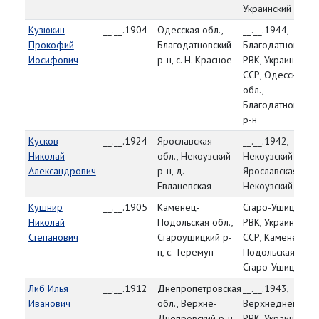
Украинский р-н
Кузюкин
__.__.1904
Одесская обл.,
__.__.1944,
Прокофий
Благодатновский
Благодатновский
Иосифович
р-н, с. Н.-Красное
РВК, Украинская
ССР, Одесская
обл.,
Благодатновский
р-н
Кусков
__.__.1924
Ярославская
__.__.1942,
Николай
обл., Некоузский
Некоузский РВК,
Александрович
р-н, д.
Ярославская обл.
Евланевская
Некоузский р-н
Кушнир
__.__.1905
Каменец-
Старо-Ушицкий
Николай
Подольская обл.,
РВК, Украинская
Степанович
Староушицкий р-
ССР, Каменец-
н, с. Теремун
Подольская обл.,
Старо-Ушицкий р
Либ Илья
__.__.1912
Днепропетровская
__.__.1943,
Иванович
обл., Верхне-
Верхнеднепровс
Днепровский р-н,
РВК, Украинская