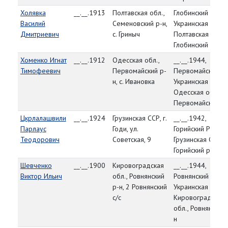
Холявка
__.__.1913
Полтавская обл.,
Глобинский РВК,
Василий
Семеновский р-н,
Украинская ССР,
Дмитриевич
с. Гриныч
Полтавская обл.,
Глобинский р-н
Хоменко Игнат
__.__.1912
Одесская обл.,
__.__.1944,
Тимофеевич
Первомайский р-
Первомайский РВ
н, с. Ивановка
Украинская ССР,
Одесская обл.,
Первомайский р-
Цкрлалашвили
__.__.1924
Грузинская ССР, г.
__.__.1942,
Парлаус
Годи, ул.
Горийский РВК,
Теодорович
Советская, 9
Грузинская ССР,
Горийский р-н
Шевченко
__.__.1900
Кировоградская
__.__.1944,
Виктор Ильич
обл., Ровнянский
Ровнянский РВК,
р-н, 2 Ровнянский
Украинская ССР,
с/с
Кировоградская
обл., Ровнянский 
н