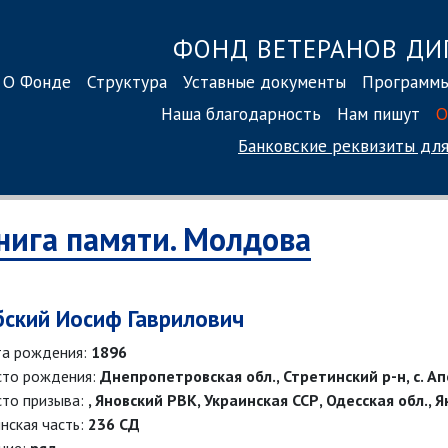
ФОНД ВЕТЕРАНОВ ДИ
О Фонде
Структура
Уставные документы
Программ
Наша благодарность
Нам пишут
О
Банковские реквизиты
для
нига памяти. Молдова
бский Иосиф Гаврилович
а рождения:
1896
то рождения:
Днепропетровская обл., Стретинский р-н, с. А
то призыва:
, Яновский РВК, Украинская ССР, Одесская обл., 
нская часть:
236 СД