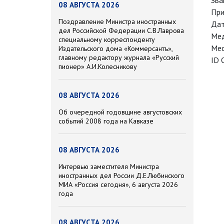
Зва
08 АВГУСТА 2026
При
Поздравление Министра иностранных
Дат
дел Российской Федерации С.В.Лаврова
Мед
специальному корреспонденту
Мес
Издательского дома «Коммерсантъ»,
главному редактору журнала «Русский
ID 
пионер» А.И.Колесникову
08 АВГУСТА 2026
Об очередной годовщине августовских
событий 2008 года на Кавказе
08 АВГУСТА 2026
Интервью заместителя Министра
иностранных дел России Д.Е.Любинского
МИА «Россия сегодня», 6 августа 2026
года
08 АВГУСТА 2026