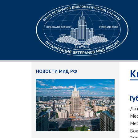
К
НОВОСТИ МИД РФ
Гу
Дат
Мес
Мес
Вои