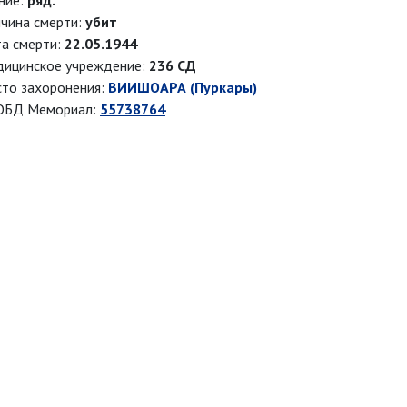
ние:
ряд.
чина смерти:
убит
а смерти:
22.05.1944
ицинское учреждение:
236 СД
то захоронения:
ВИИШОАРА (Пуркары)
ОБД Мемориал:
55738764