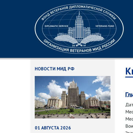
К
НОВОСТИ МИД РФ
Гл
Дат
Мес
Мес
Вои
01 АВГУСТА 2026