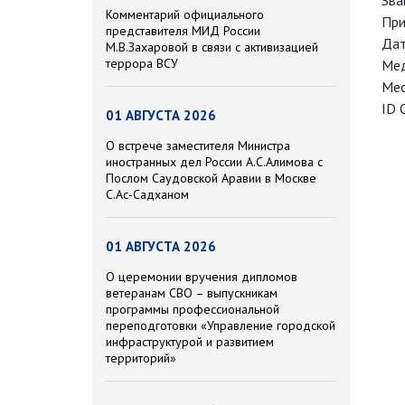
Зва
Комментарий официального
При
представителя МИД России
Дат
М.В.Захаровой в связи с активизацией
террора ВСУ
Мед
Мес
ID 
01 АВГУСТА 2026
О встрече заместителя Министра
иностранных дел России А.С.Алимова с
Послом Саудовской Аравии в Москве
С.Ас-Садханом
01 АВГУСТА 2026
О церемонии вручения дипломов
ветеранам СВО – выпускникам
программы профессиональной
переподготовки «Управление городской
инфраструктурой и развитием
территорий»