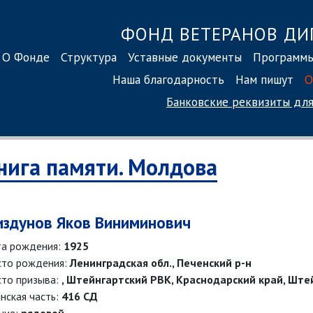
ФОНД ВЕТЕРАНОВ ДИ
О Фонде
Структура
Уставные документы
Программ
Наша благодарность
Нам пишут
О
Банковские реквизиты
для
нига памяти. Молдова
издунов Яков Виниминович
а рождения:
1925
то рождения:
Ленинградская обл., Печенский р-н
то призыва:
, Штейнгартский РВК, Краснодарский край, Ште
нская часть:
416 СД