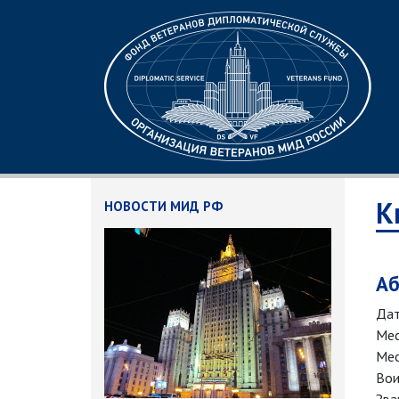
К
НОВОСТИ МИД РФ
Аб
Дат
Мес
Мес
Вои