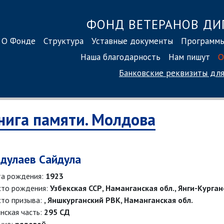
ФОНД ВЕТЕРАНОВ ДИ
О Фонде
Структура
Уставные документы
Программ
Наша благодарность
Нам пишут
О
Банковские реквизиты
для
нига памяти. Молдова
дулаев Сайдула
а рождения:
1923
то рождения:
Узбекская ССР, Наманганская обл., Янги-Курган
то призыва:
, Яншкурганский РВК, Наманганская обл.
нская часть:
295 СД