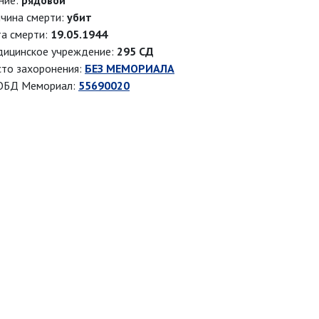
ние:
рядовой
чина смерти:
убит
а смерти:
19.05.1944
ицинское учреждение:
295 СД
то захоронения:
БЕЗ МЕМОРИАЛА
ОБД Мемориал:
55690020