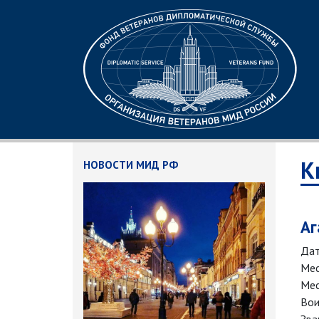
К
НОВОСТИ МИД РФ
Аг
Дат
Мес
Мес
Вои