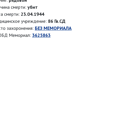
ние:
рядовой
чина смерти:
убит
а смерти:
23.04.1944
ицинское учреждение:
86 Гв.СД
то захоронения:
БЕЗ МЕМОРИАЛА
ОБД Мемориал:
3625863