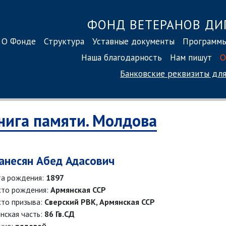
ФОНД ВЕТЕРАНОВ ДИ
О Фонде
Структура
Уставные документы
Программ
Наша благодарность
Нам пишут
О
Банковские реквизиты
для
нига памяти. Молдова
анесян Абед Адасович
а рождения:
1897
то рождения:
Армянская ССР
то призыва:
Сверский РВК, Армянская ССР
нская часть:
86 Гв.СД