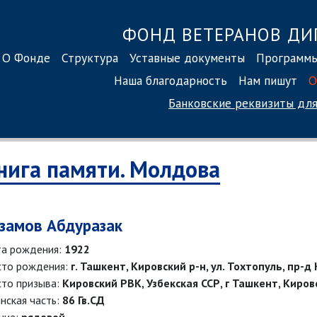
ФОНД ВЕТЕРАНОВ ДИ
О Фонде
Структура
Уставные документы
Программ
Наша благодарность
Нам пишут
О
Банковские реквизиты
для
нига памяти. Молдова
замов Абдуразак
а рождения:
1922
то рождения:
г. Ташкент, Кировский р-н, ул. Тохтопуль, пр-д 
то призыва:
Кировский РВК, Узбекская ССР, г Ташкент, Киров
нская часть:
86 Гв.СД