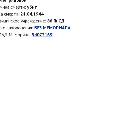
ние:
рядовой
чина смерти:
убит
а смерти:
21.04.1944
ицинское учреждение:
86 Гв.СД
то захоронения:
БЕЗ МЕМОРИАЛА
ОБД Мемориал:
54073169