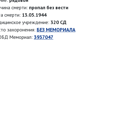
ние:
рядовой
чина смерти:
пропал без вести
а смерти:
13.05.1944
ицинское учреждение:
320 СД
то захоронения:
БЕЗ МЕМОРИАЛА
ОБД Мемориал:
3937047