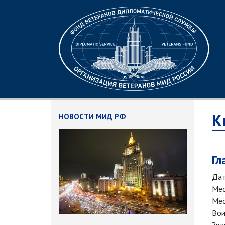
К
НОВОСТИ МИД РФ
Гл
Дат
Мес
Мес
Вои