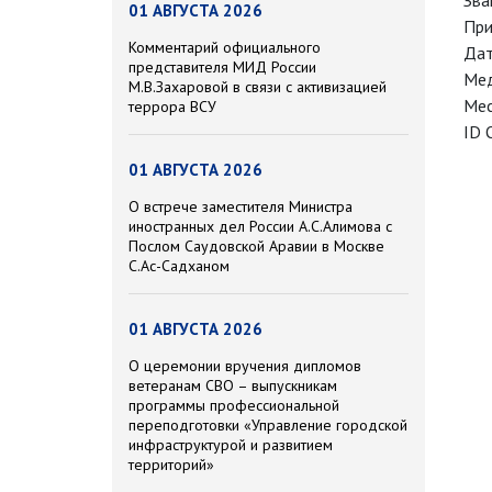
Зва
01 АВГУСТА 2026
При
Комментарий официального
Дат
представителя МИД России
Мед
М.В.Захаровой в связи с активизацией
Мес
террора ВСУ
ID 
01 АВГУСТА 2026
О встрече заместителя Министра
иностранных дел России А.С.Алимова с
Послом Саудовской Аравии в Москве
С.Ас-Садханом
01 АВГУСТА 2026
О церемонии вручения дипломов
ветеранам СВО – выпускникам
программы профессиональной
переподготовки «Управление городской
инфраструктурой и развитием
территорий»