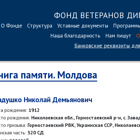
ФОНД ВЕТЕРАНОВ ДИ
О Фонде
Структура
Уставные документы
Программ
Наша благодарность
Нам пишут
О
Банковские реквизиты
для
нига памяти. Молдова
адушко Николай Демьянович
а рождения:
1912
то рождения:
Николаевская обл., Горностаевский р-н, с. Зав
то призыва:
Горностаевский РВК, Украинская ССР, Николаевск
нская часть:
320 СД