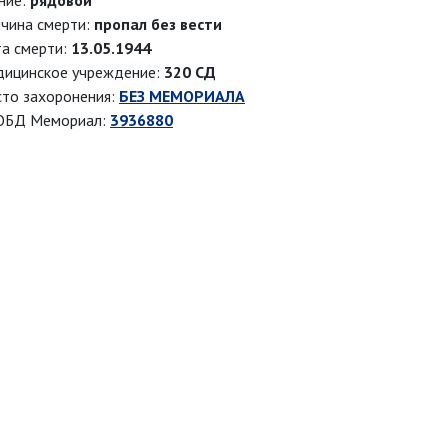
ние:
рядовой
чина смерти:
пропал без вести
а смерти:
13.05.1944
ицинское учреждение:
320 СД
то захоронения:
БЕЗ МЕМОРИАЛА
ОБД Мемориал:
3936880