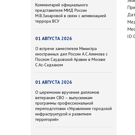
Зва
Комментарий официального
При
представителя МИД России
Дат
М.В.Захаровой в связи с активизацией
террора ВСУ
Мед
Мес
ID 
01 АВГУСТА 2026
О встрече заместителя Министра
иностранных дел России А.С.Алимова с
Послом Саудовской Аравии в Москве
С.Ас-Садханом
01 АВГУСТА 2026
О церемонии вручения дипломов
ветеранам СВО – выпускникам
программы профессиональной
переподготовки «Управление городской
инфраструктурой и развитием
территорий»