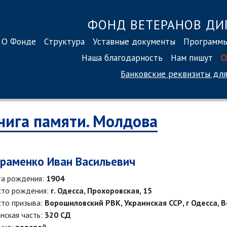
ФОНД ВЕТЕРАНОВ ДИ
О Фонде
Структура
Уставные документы
Программ
Наша благодарность
Нам пишут
О
Банковские реквизиты
для
нига памяти. Молдова
раменко Иван Васильевич
а рождения:
1904
то рождения:
г. Одесса, Прохоровская, 15
то призыва:
Ворошиловский РВК, Украинская ССР, г Одесса, 
нская часть:
320 СД