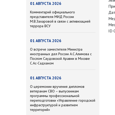
Зва
01 АВГУСТА 2026
При
Дат
Комментарий официального
представителя МИД России
Мед
М.В.Захаровой в связи с активизацией
Мес
террора ВСУ
ID 
01 АВГУСТА 2026
О встрече заместителя Министра
иностранных дел России А.С.Алимова с
Послом Саудовской Аравии в Москве
С.Ас-Садханом
01 АВГУСТА 2026
О церемонии вручения дипломов
ветеранам СВО – выпускникам
программы профессиональной
переподготовки «Управление городской
инфраструктурой и развитием
территорий»