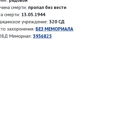
ние:
рядовой
чина смерти:
пропал без вести
а смерти:
13.05.1944
ицинское учреждение:
320 СД
то захоронения:
БЕЗ МЕМОРИАЛА
ОБД Мемориал:
3936825