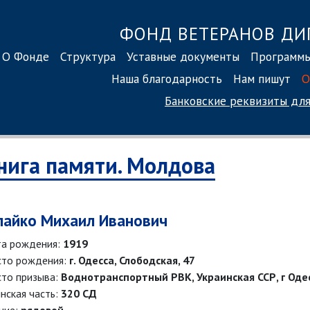
ФОНД ВЕТЕРАНОВ ДИ
О Фонде
Структура
Уставные документы
Программ
Наша благодарность
Нам пишут
О
Банковские реквизиты
для
нига памяти. Молдова
лайко Михаил Иванович
а рождения:
1919
то рождения:
г. Одесса, Слободская, 47
то призыва:
Воднотранспортный РВК, Украинская ССР, г Оде
нская часть:
320 СД