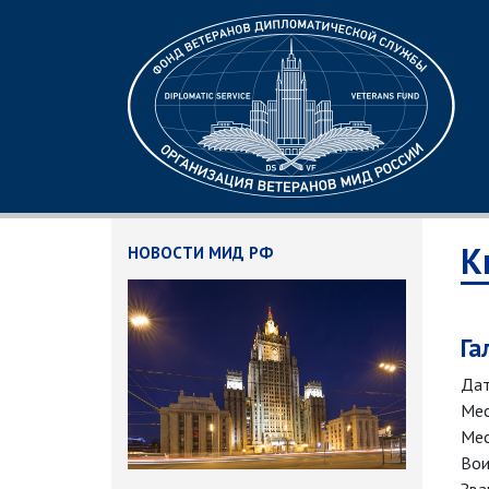
К
НОВОСТИ МИД РФ
Га
Дат
Мес
Мес
Вои