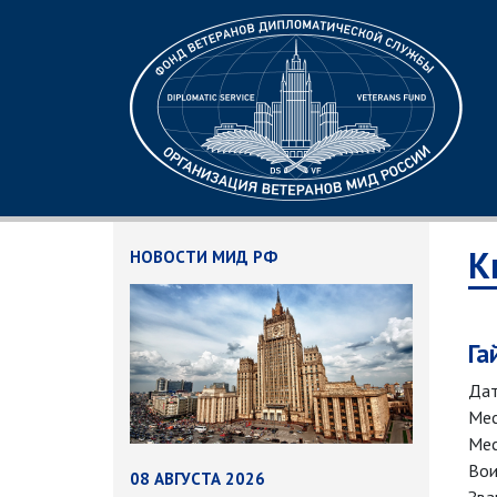
К
НОВОСТИ МИД РФ
Га
Дат
Мес
Мес
Вои
08 АВГУСТА 2026