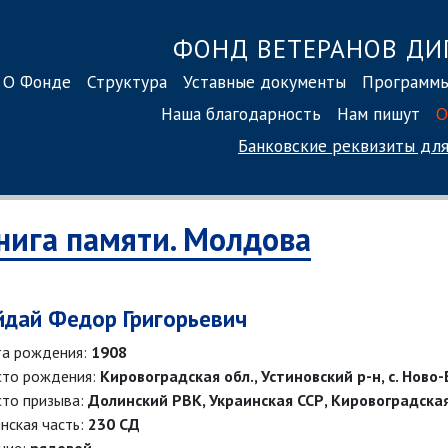
ФОНД ВЕТЕРАНОВ ДИ
О Фонде
Структура
Уставные документы
Программ
Наша благодарность
Нам пишут
О
Банковские реквизиты
для
нига памяти. Молдова
йдай Федор Григорьевич
а рождения:
1908
то рождения:
Кировоградская обл., Устиновский р-н, с. Ново
то призыва:
Долинский РВК, Украинская ССР, Кировоградская
нская часть:
230 СД