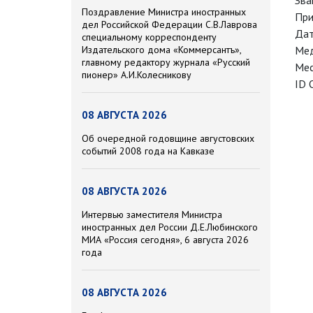
Зва
Поздравление Министра иностранных
При
дел Российской Федерации С.В.Лаврова
Дат
специальному корреспонденту
Издательского дома «Коммерсантъ»,
Мед
главному редактору журнала «Русский
Мес
пионер» А.И.Колесникову
ID 
08 АВГУСТА 2026
Об очередной годовщине августовских
событий 2008 года на Кавказе
08 АВГУСТА 2026
Интервью заместителя Министра
иностранных дел России Д.Е.Любинского
МИА «Россия сегодня», 6 августа 2026
года
08 АВГУСТА 2026