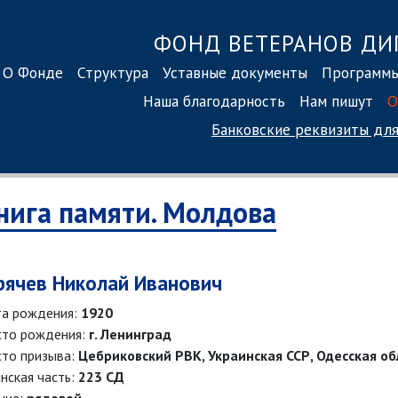
ФОНД ВЕТЕРАНОВ ДИ
О Фонде
Структура
Уставные документы
Программ
Наша благодарность
Нам пишут
О
Банковские реквизиты
для
нига памяти. Молдова
рячев Николай Иванович
а рождения:
1920
то рождения:
г. Ленинград
то призыва:
Цебриковский РВК, Украинская ССР, Одесская об
нская часть:
223 СД