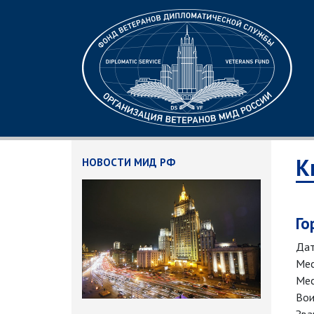
К
НОВОСТИ МИД РФ
Го
Дат
Мес
Мес
Вои