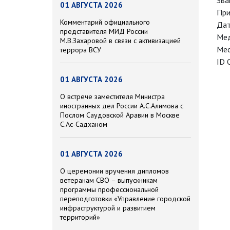
Зва
01 АВГУСТА 2026
При
Комментарий официального
Дат
представителя МИД России
Мед
М.В.Захаровой в связи с активизацией
Мес
террора ВСУ
ID 
01 АВГУСТА 2026
О встрече заместителя Министра
иностранных дел России А.С.Алимова с
Послом Саудовской Аравии в Москве
С.Ас-Садханом
01 АВГУСТА 2026
О церемонии вручения дипломов
ветеранам СВО – выпускникам
программы профессиональной
переподготовки «Управление городской
инфраструктурой и развитием
территорий»