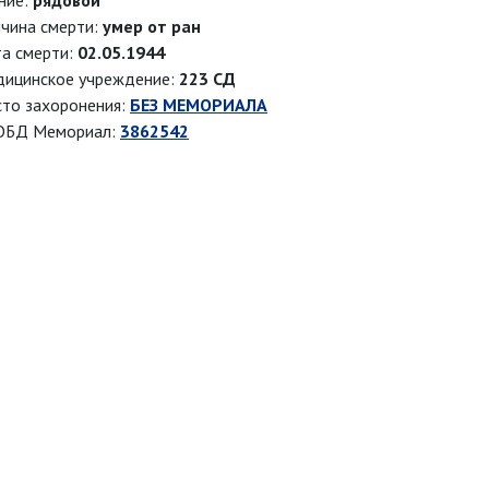
ние:
рядовой
чина смерти:
умер от ран
а смерти:
02.05.1944
ицинское учреждение:
223 СД
то захоронения:
БЕЗ МЕМОРИАЛА
ОБД Мемориал:
3862542