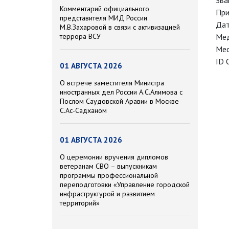
Зва
Комментарий официального
При
представителя МИД России
Дат
М.В.Захаровой в связи с активизацией
террора ВСУ
Мед
Мес
ID 
01 АВГУСТА 2026
О встрече заместителя Министра
иностранных дел России А.С.Алимова с
Послом Саудовской Аравии в Москве
С.Ас-Садханом
01 АВГУСТА 2026
О церемонии вручения дипломов
ветеранам СВО – выпускникам
программы профессиональной
переподготовки «Управление городской
инфраструктурой и развитием
территорий»