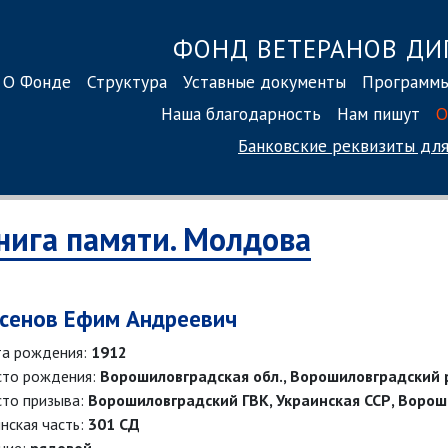
ФОНД ВЕТЕРАНОВ ДИ
О Фонде
Структура
Уставные документы
Программ
Наша благодарность
Нам пишут
О
Банковские реквизиты
для
нига памяти. Молдова
сенов Ефим Андреевич
а рождения:
1912
то рождения:
Ворошиловградская обл., Ворошиловградский 
то призыва:
Ворошиловградский ГВК, Украинская ССР, Ворош
нская часть:
301 СД