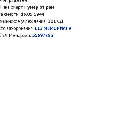
ние:
рядовой
чина смерти:
умер от ран
а смерти:
16.05.1944
ицинское учреждение:
301 СД
то захоронения:
БЕЗ МЕМОРИАЛА
ОБД Мемориал:
55697283