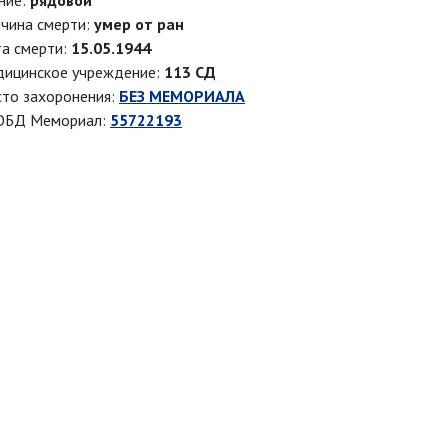
ние:
рядовой
чина смерти:
умер от ран
а смерти:
15.05.1944
ицинское учреждение:
113 СД
то захоронения:
БЕЗ МЕМОРИАЛА
ОБД Мемориал:
55722193