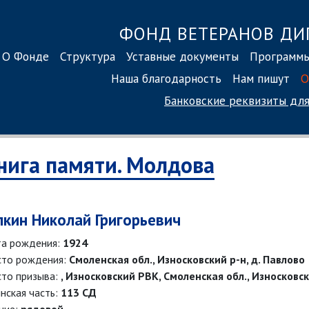
ФОНД ВЕТЕРАНОВ ДИ
О Фонде
Структура
Уставные документы
Программ
Наша благодарность
Нам пишут
О
Банковские реквизиты
для
нига памяти. Молдова
лкин Николай Григорьевич
а рождения:
1924
то рождения:
Смоленская обл., Износковский р-н, д. Павлово
то призыва:
, Износковский РВК, Смоленская обл., Износковс
нская часть:
113 СД