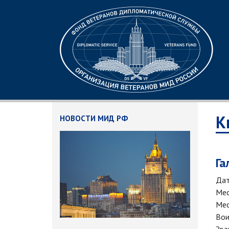
К
НОВОСТИ МИД РФ
Га
Дат
Мес
Мес
Вои