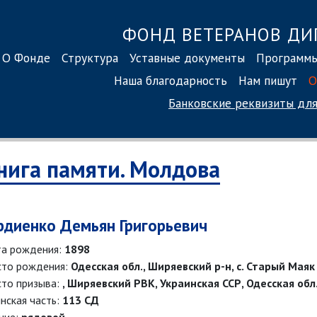
ФОНД ВЕТЕРАНОВ ДИ
О Фонде
Структура
Уставные документы
Программ
Наша благодарность
Нам пишут
О
Банковские реквизиты
для
нига памяти. Молдова
рдиенко Демьян Григорьевич
а рождения:
1898
то рождения:
Одесская обл., Ширяевский р-н, с. Старый Маяк
то призыва:
, Ширяевский РВК, Украинская ССР, Одесская обл
нская часть:
113 СД