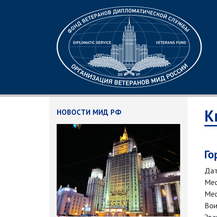
К
НОВОСТИ МИД РФ
Го
Дат
Мес
Мес
Вои