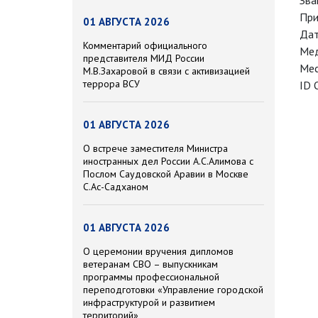
Зва
При
01 АВГУСТА 2026
Дат
Комментарий официального
Мед
представителя МИД России
Мес
М.В.Захаровой в связи с активизацией
террора ВСУ
ID 
01 АВГУСТА 2026
О встрече заместителя Министра
иностранных дел России А.С.Алимова с
Послом Саудовской Аравии в Москве
С.Ас-Садханом
01 АВГУСТА 2026
О церемонии вручения дипломов
ветеранам СВО – выпускникам
программы профессиональной
переподготовки «Управление городской
инфраструктурой и развитием
территорий»