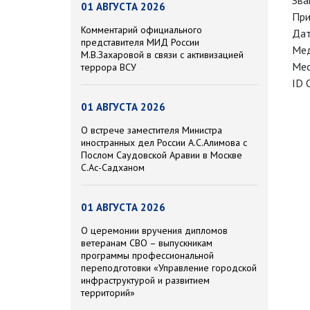
Зва
01 АВГУСТА 2026
При
Комментарий официального
Дат
представителя МИД России
Мед
М.В.Захаровой в связи с активизацией
Мес
террора ВСУ
ID 
01 АВГУСТА 2026
О встрече заместителя Министра
иностранных дел России А.С.Алимова с
Послом Саудовской Аравии в Москве
С.Ас-Садханом
01 АВГУСТА 2026
О церемонии вручения дипломов
ветеранам СВО – выпускникам
программы профессиональной
переподготовки «Управление городской
инфраструктурой и развитием
территорий»