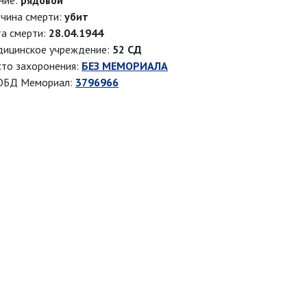
ние:
рядовой
чина смерти:
убит
а смерти:
28.04.1944
ицинское учреждение:
52 СД
то захоронения:
БЕЗ МЕМОРИАЛА
ОБД Мемориал:
3796966