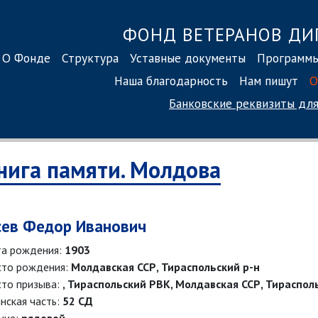
ФОНД ВЕТЕРАНОВ ДИ
О Фонде
Структура
Уставные документы
Программ
Наша благодарность
Нам пишут
О
Банковские реквизиты
для
нига памяти. Молдова
сев Федор Иванович
а рождения:
1903
то рождения:
Молдавская ССР, Тираспольский р-н
то призыва:
, Тираспольский РВК, Молдавская ССР, Тираспол
нская часть:
52 СД