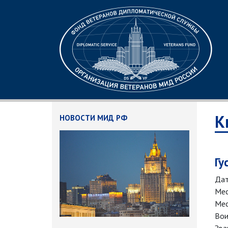
К
НОВОСТИ МИД РФ
Гу
Дат
Мес
Мес
Вои