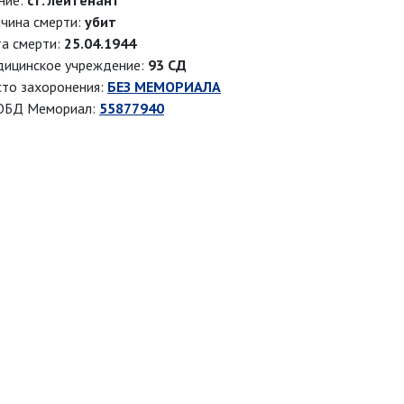
ние:
ст. лейтенант
чина смерти:
убит
а смерти:
25.04.1944
ицинское учреждение:
93 СД
то захоронения:
БЕЗ МЕМОРИАЛА
ОБД Мемориал:
55877940