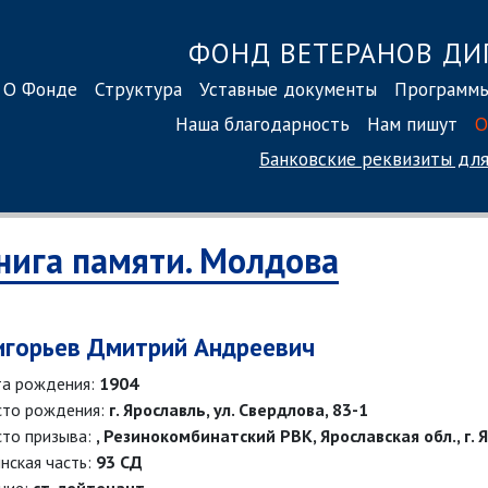
ФОНД ВЕТЕРАНОВ ДИ
О Фонде
Структура
Уставные документы
Программ
Наша благодарность
Нам пишут
О
Банковские реквизиты
для
нига памяти. Молдова
игорьев Дмитрий Андреевич
а рождения:
1904
то рождения:
г. Ярославль, ул. Свердлова, 83-1
то призыва:
, Резинокомбинатский РВК, Ярославская обл., г.
нская часть:
93 СД