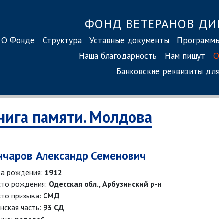
ФОНД ВЕТЕРАНОВ ДИ
О Фонде
Структура
Уставные документы
Программ
Наша благодарность
Нам пишут
О
Банковские реквизиты
для
нига памяти. Молдова
нчаров Александр Семенович
а рождения:
1912
то рождения:
Одесская обл., Арбузинский р-н
то призыва:
СМД
нская часть:
93 СД