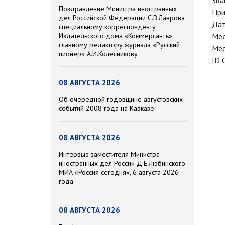
Зва
Поздравление Министра иностранных
При
дел Российской Федерации С.В.Лаврова
Дат
специальному корреспонденту
Издательского дома «Коммерсантъ»,
Мед
главному редактору журнала «Русский
Мес
пионер» А.И.Колесникову
ID 
08 АВГУСТА 2026
Об очередной годовщине августовских
событий 2008 года на Кавказе
08 АВГУСТА 2026
Интервью заместителя Министра
иностранных дел России Д.Е.Любинского
МИА «Россия сегодня», 6 августа 2026
года
08 АВГУСТА 2026