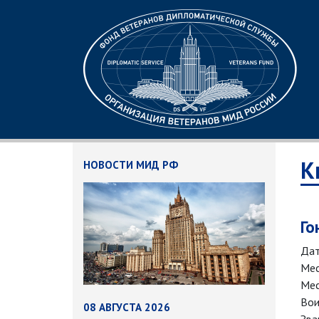
К
НОВОСТИ МИД РФ
Го
Дат
Мес
Мес
Вои
08 АВГУСТА 2026