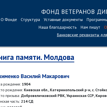
ФОНД ВЕТЕРАНОВ ДИ
О Фонде
Структура
Уставные документы
Программ
Наша благодарность
Нам пишут
О
Банковские реквизиты
для
нига памяти. Молдова
именко Василий Макарович
а рождения:
1904
то рождения:
Киевская обл., Катеринопольский р-н, с. Стойк
то призыва:
Добровеличковский РВК, Украинская ССР, Киров
нская часть:
214 СД