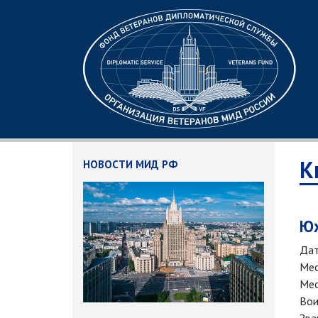
К
НОВОСТИ МИД РФ
Юх
Дат
Мес
Мес
Вои