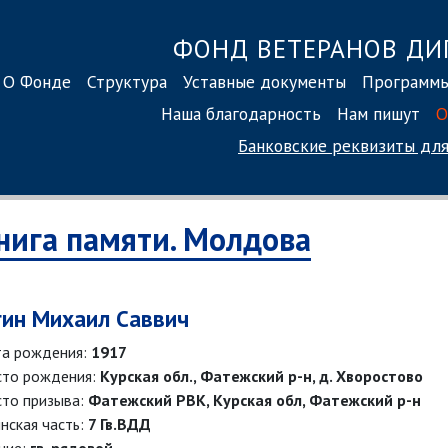
ФОНД ВЕТЕРАНОВ ДИ
О Фонде
Структура
Уставные документы
Программ
Наша благодарность
Нам пишут
О
Банковские реквизиты
для
нига памяти. Молдова
гин Михаил Саввич
а рождения:
1917
то рождения:
Курская обл., Фатежский р-н, д. Хворостово
то призыва:
Фатежский РВК, Курская обл, Фатежский р-н
нская часть:
7 Гв.ВДД