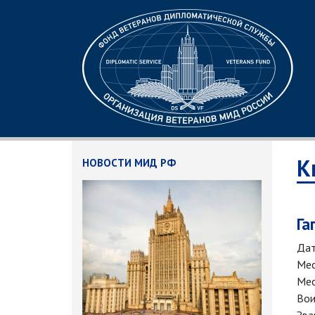
К
НОВОСТИ МИД РФ
Га
Дат
Мес
Мес
Вои