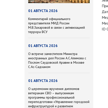
Зва
При
01 АВГУСТА 2026
Дат
Мед
Комментарий официального
Мес
представителя МИД России
М.В.Захаровой в связи с активизацией
ID 
террора ВСУ
01 АВГУСТА 2026
О встрече заместителя Министра
иностранных дел России А.С.Алимова с
Послом Саудовской Аравии в Москве
С.Ас-Садханом
01 АВГУСТА 2026
О церемонии вручения дипломов
ветеранам СВО – выпускникам
программы профессиональной
переподготовки «Управление городской
инфраструктурой и развитием