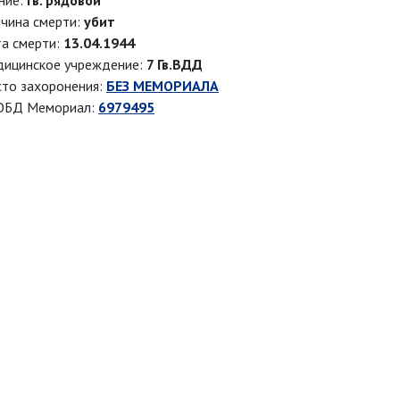
ние:
гв. рядовой
чина смерти:
убит
а смерти:
13.04.1944
ицинское учреждение:
7 Гв.ВДД
то захоронения:
БЕЗ МЕМОРИАЛА
ОБД Мемориал:
6979495