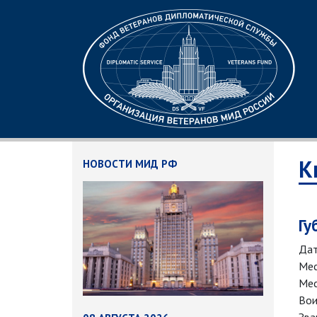
К
НОВОСТИ МИД РФ
Гу
Дат
Мес
Мес
Вои