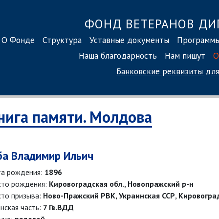
ФОНД ВЕТЕРАНОВ ДИ
О Фонде
Структура
Уставные документы
Программ
Наша благодарность
Нам пишут
О
Банковские реквизиты
для
нига памяти. Молдова
ба Владимир Ильич
а рождения:
1896
то рождения:
Кировоградская обл., Новопражский р-н
то призыва:
Ново-Пражский РВК, Украинская ССР, Кировоград
нская часть:
7 Гв.ВДД