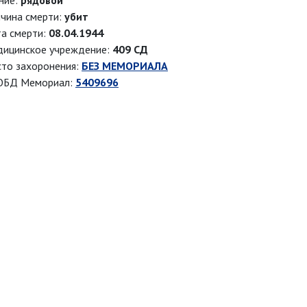
ние:
рядовой
чина смерти:
убит
а смерти:
08.04.1944
ицинское учреждение:
409 СД
то захоронения:
БЕЗ МЕМОРИАЛА
ОБД Мемориал:
5409696