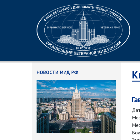
К
НОВОСТИ МИД РФ
Га
Дат
Мес
Мес
Вои