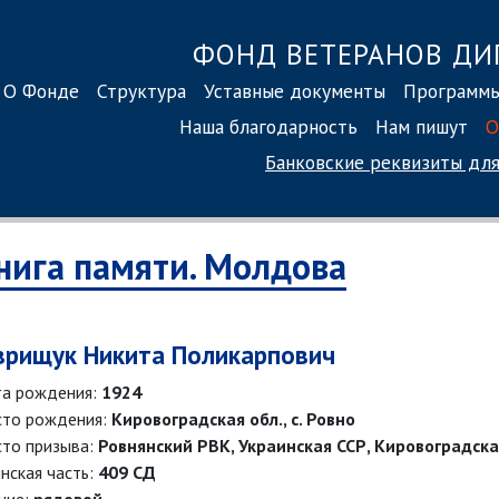
ФОНД ВЕТЕРАНОВ ДИ
О Фонде
Структура
Уставные документы
Программ
Наша благодарность
Нам пишут
О
Банковские реквизиты
для
нига памяти. Молдова
врищук Никита Поликарпович
а рождения:
1924
то рождения:
Кировоградская обл., с. Ровно
то призыва:
Ровнянский РВК, Украинская ССР, Кировоградска
нская часть:
409 СД