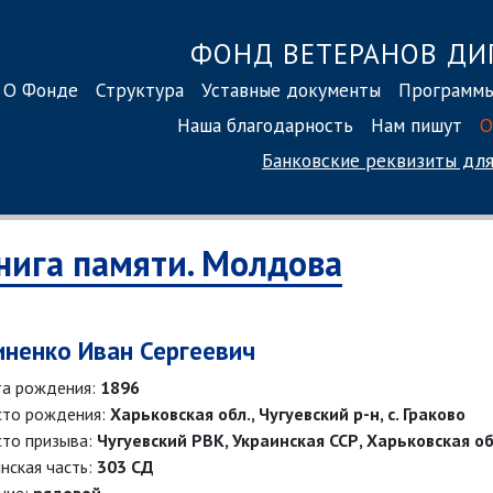
ФОНД ВЕТЕРАНОВ ДИ
О Фонде
Структура
Уставные документы
Программ
Наша благодарность
Нам пишут
О
Банковские реквизиты
для
нига памяти. Молдова
иненко Иван Сергеевич
а рождения:
1896
то рождения:
Харьковская обл., Чугуевский р-н, с. Граково
то призыва:
Чугуевский РВК, Украинская ССР, Харьковская об
нская часть:
303 СД