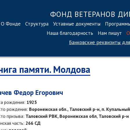
ФОНД ВЕТЕРАНОВ ДИ
О Фонде
Структура
Уставные документы
Программ
Наша благодарность
Нам пишут
О
Банковские реквизиты
для
нига памяти. Молдова
ачев Федор Егорович
а рождения:
1925
то рождения:
Воронежская обл., Таловский р-н, п. Купальный
то призыва:
Таловский РВК, Воронежская обл, Таловский р-н
нская часть:
266 СД