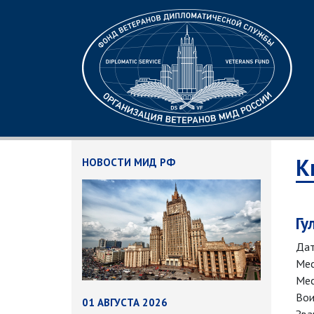
К
НОВОСТИ МИД РФ
Гу
Дат
Мес
Мес
Вои
01 АВГУСТА 2026