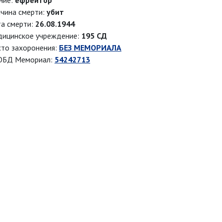
ние:
ефрейтор
чина смерти:
убит
а смерти:
26.08.1944
ицинское учреждение:
195 СД
то захоронения:
БЕЗ МЕМОРИАЛА
ОБД Мемориал:
54242713