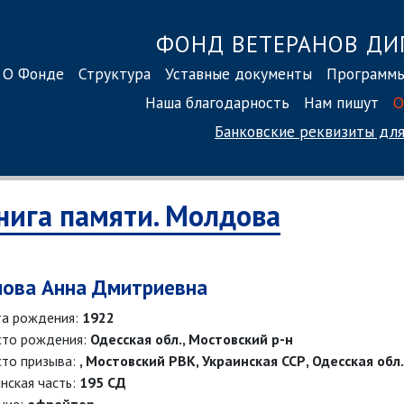
ФОНД ВЕТЕРАНОВ ДИ
О Фонде
Структура
Уставные документы
Программ
Наша благодарность
Нам пишут
О
Банковские реквизиты
для
нига памяти. Молдова
лова Анна Дмитриевна
а рождения:
1922
то рождения:
Одесская обл., Мостовский р-н
то призыва:
, Мостовский РВК, Украинская ССР, Одесская обл
нская часть:
195 СД