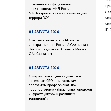
Зва
Комментарий официального
При
представителя МИД России
Дат
М.В.Захаровой в связи с активизацией
террора ВСУ
Мед
Мес
ID 
01 АВГУСТА 2026
О встрече заместителя Министра
иностранных дел России А.С.Алимова с
Послом Саудовской Аравии в Москве
С.Ас-Садханом
01 АВГУСТА 2026
О церемонии вручения дипломов
ветеранам СВО – выпускникам
программы профессиональной
переподготовки «Управление городской
инфраструктурой и развитием
территорий»