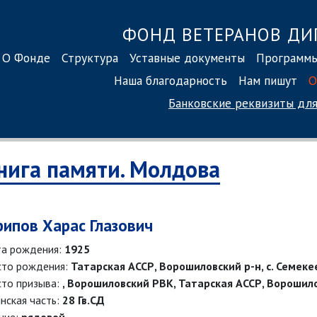
ФОНД ВЕТЕРАНОВ ДИ
О Фонде
Структура
Уставные документы
Программ
Наша благодарность
Нам пишут
О
Банковские реквизиты
для
нига памяти. Молдова
рипов Харас Глазович
а рождения:
1925
то рождения:
Татарская АССР, Ворошиловский р-н, с. Семеке
то призыва:
, Ворошиловский РВК, Татарская АССР, Ворошил
нская часть:
28 Гв.СД