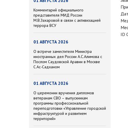
Зва
01 АВГУСТА 2026
При
Комментарий официального
Дат
представителя МИД России
М.В.Захаровой в связи с активизацией
Мед
террора ВСУ
Мес
ID 
01 АВГУСТА 2026
О встрече заместителя Министра
иностранных дел России А.С.Алимова с
Послом Саудовской Аравии в Москве
С.Ас-Садханом
01 АВГУСТА 2026
О церемонии вручения дипломов
ветеранам СВО – выпускникам
программы профессиональной
переподготовки «Управление городской
инфраструктурой и развитием
территорий»