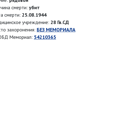
ние:
рядовой
чина смерти:
убит
а смерти:
25.08.1944
ицинское учреждение:
28 Гв.СД
то захоронения:
БЕЗ МЕМОРИАЛА
ОБД Мемориал:
54210365