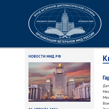
К
НОВОСТИ МИД РФ
Га
Дат
Мес
Мес
Вои