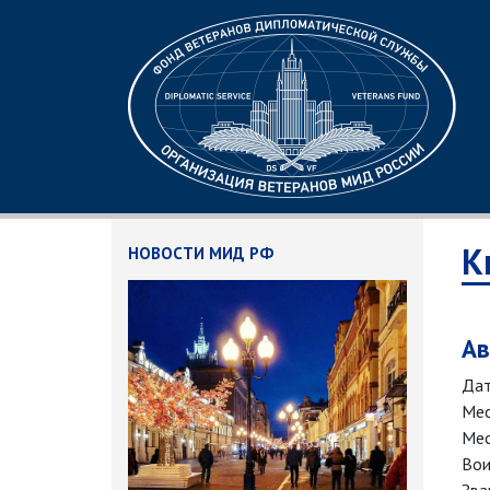
К
НОВОСТИ МИД РФ
Ав
Дат
Мес
Мес
Вои