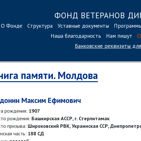
ФОНД ВЕТЕРАНОВ ДИ
О Фонде
Структура
Уставные документы
Программ
Наша благодарность
Нам пишут
О
Банковские реквизиты
для
нига памяти. Молдова
донин Максим Ефимович
а рождения:
1907
то рождения:
Башкирская АССР, г. Стерлитамак
то призыва:
Широковский РВК, Украинская ССР, Днепропетро
нская часть:
188 СД