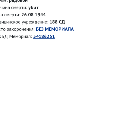
ние:
рядовой
чина смерти:
убит
а смерти:
26.08.1944
ицинское учреждение:
188 СД
то захоронения:
БЕЗ МЕМОРИАЛА
ОБД Мемориал:
54186251