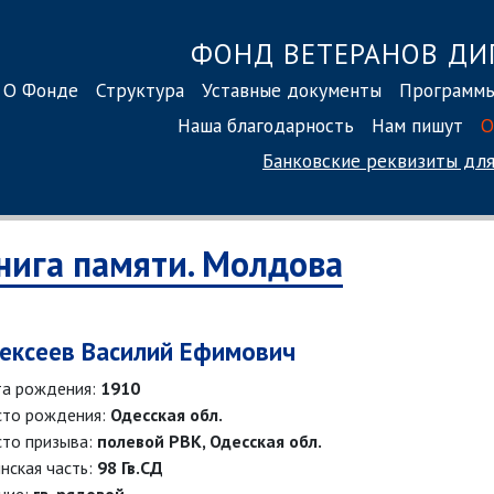
ФОНД ВЕТЕРАНОВ ДИ
О Фонде
Структура
Уставные документы
Программ
Наша благодарность
Нам пишут
О
Банковские реквизиты
для
нига памяти. Молдова
ексеев Василий Ефимович
а рождения:
1910
то рождения:
Одесская обл.
то призыва:
полевой РВК, Одесская обл.
нская часть:
98 Гв.СД