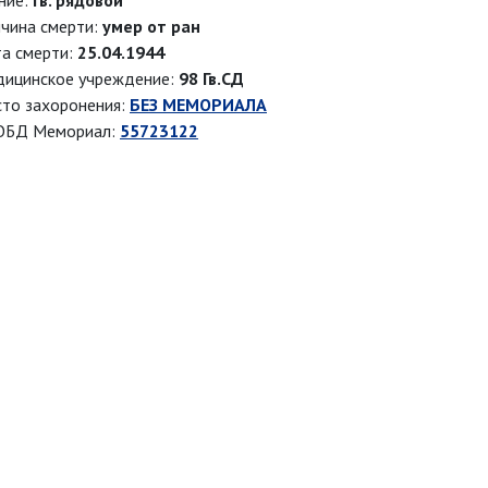
ние:
гв. рядовой
чина смерти:
умер от ран
а смерти:
25.04.1944
ицинское учреждение:
98 Гв.СД
то захоронения:
БЕЗ МЕМОРИАЛА
ОБД Мемориал:
55723122