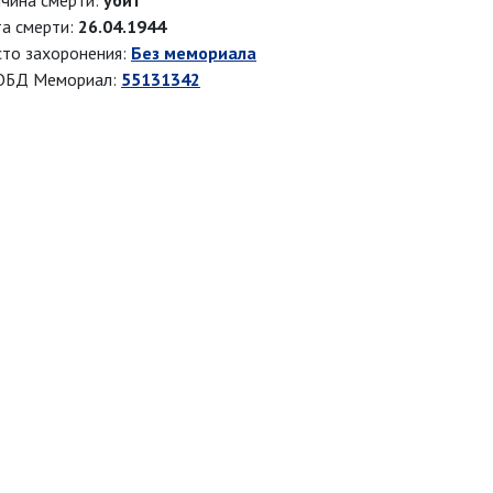
чина смерти:
убит
а смерти:
26.04.1944
то захоронения:
Без мемориала
ОБД Мемориал:
55131342