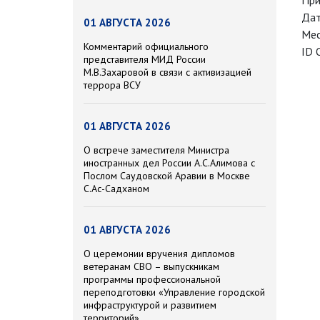
При
Дат
01 АВГУСТА 2026
Мес
Комментарий официального
ID 
представителя МИД России
М.В.Захаровой в связи с активизацией
террора ВСУ
01 АВГУСТА 2026
О встрече заместителя Министра
иностранных дел России А.С.Алимова с
Послом Саудовской Аравии в Москве
С.Ас-Садханом
01 АВГУСТА 2026
О церемонии вручения дипломов
ветеранам СВО – выпускникам
программы профессиональной
переподготовки «Управление городской
инфраструктурой и развитием
территорий»