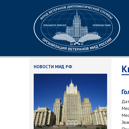
К
НОВОСТИ МИД РФ
Го
Дат
Мес
Мес
Зва