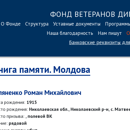
ФОНД ВЕТЕРАНОВ ДИ
О Фонде
Структура
Уставные документы
Программ
Наша благодарность
Нам пишут
О
Банковские реквизиты
для
нига памяти. Молдова
ляненко Роман Михайлович
а рождения:
1915
то рождения:
Николаевская обл., Николаевский р-н, с. Матве
то призыва:
, полевой ВК
ние:
рядовой