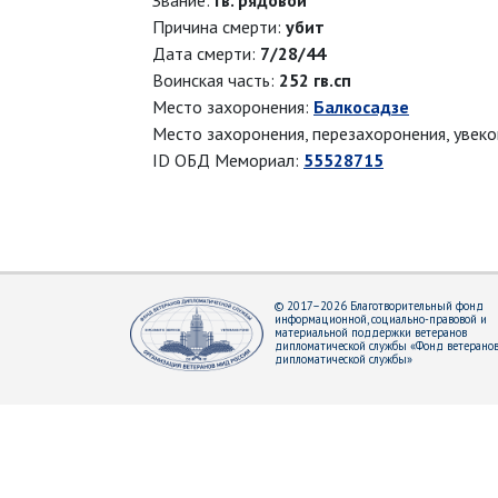
Звание:
гв. рядовой
Причина смерти:
убит
Дата смерти:
7/28/44
Воинская часть:
252 гв.сп
Место захоронения:
Балкосадзе
Место захоронения, перезахоронения, увек
ID ОБД Мемориал:
55528715
© 2017–2026 Благотворительный фонд
информационной, социально-правовой и
материальной поддержки ветеранов
дипломатической службы «Фонд ветерано
дипломатической службы»