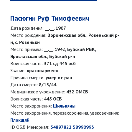
Пасюгин Руф Тимофеевич
Дата рождения:
__.__.1907
Место рождения:
Воронежская обл., Ровеньский р-
н, с. Ровеньки
Место призыва:
__.__.1942, Буйский РВК,
Ярославская обл., Буйский р-н
Воинская часть:
371 сд 445 осб
Звание:
красноармеец
Причина смерти:
умер от ран
Дата смерти:
8/15/44
Медицинское учреждение:
452 ОМСБ
Воинская часть:
445 ОСБ
Место захоронения:
Шильвяны
Место захоронения, перезахоронения, увековечения:
Плокщяй
ID ОБД Мемориал:
54897822
58990993