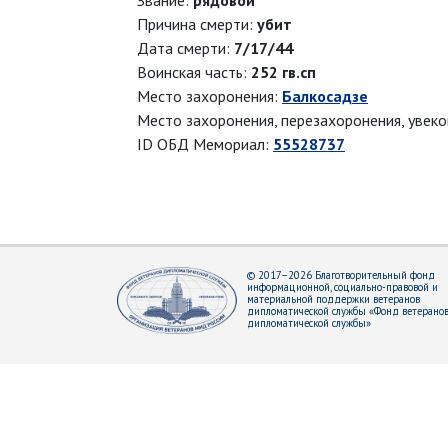
Звание:
рядовой
Причина смерти:
убит
Дата смерти:
7/17/44
Воинская часть:
252 гв.сп
Место захоронения:
Балкосадзе
Место захоронения, перезахоронения, увек
ID ОБД Мемориал:
55528737
© 2017–2026 Благотворительный фонд
информационной, социально-правовой и
материальной поддержки ветеранов
дипломатической службы «Фонд ветерано
дипломатической службы»