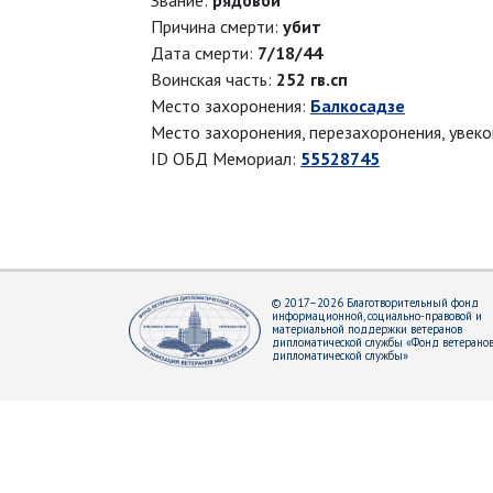
Звание:
рядовой
Причина смерти:
убит
Дата смерти:
7/18/44
Воинская часть:
252 гв.сп
Место захоронения:
Балкосадзе
Место захоронения, перезахоронения, увек
ID ОБД Мемориал:
55528745
© 2017–2026 Благотворительный фонд
информационной, социально-правовой и
материальной поддержки ветеранов
дипломатической службы «Фонд ветерано
дипломатической службы»