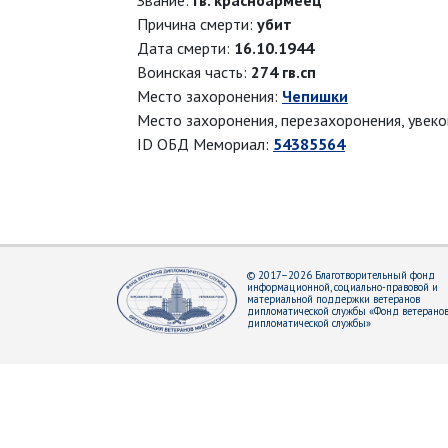
Звание:
гв. красноармеец
Причина смерти:
убит
Дата смерти:
16.10.1944
Воинская часть:
274 гв.сп
Место захоронения:
Чепишки
Место захоронения, перезахоронения, увек
ID ОБД Мемориал:
54385564
© 2017–2026 Благотворительный фонд
информационной, социально-правовой и
материальной поддержки ветеранов
дипломатической службы «Фонд ветерано
дипломатической службы»