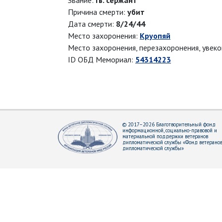
Звание:
гв. сержант
Причина смерти:
убит
Дата смерти:
8/24/44
Место захоронения:
Круопяй
Место захоронения, перезахоронения, увек
ID ОБД Мемориал:
54314223
© 2017–2026 Благотворительный фонд
информационной, социально-правовой и
материальной поддержки ветеранов
дипломатической службы «Фонд ветерано
дипломатической службы»