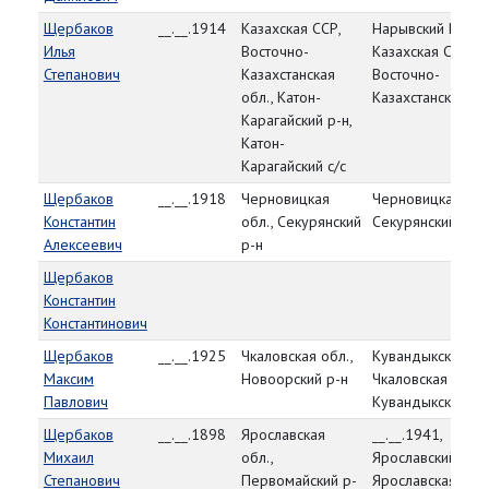
Щербаков
__.__.1914
Казахская ССР,
Нарывский РВК,
Илья
Восточно-
Казахская ССР,
Степанович
Казахстанская
Восточно-
обл., Катон-
Казахстанская об
Карагайский р-н,
Катон-
Карагайский с/с
Щербаков
__.__.1918
Черновицкая
Черновицкая обл
Константин
обл., Секурянский
Секурянский РВК
Алексеевич
р-н
Щербаков
Константин
Константинович
Щербаков
__.__.1925
Чкаловская обл.,
Кувандыкский РВ
Максим
Новоорский р-н
Чкаловская обл.,
Павлович
Кувандыкский р-
Щербаков
__.__.1898
Ярославская
__.__.1941,
Михаил
обл.,
Ярославский РВК
Степанович
Первомайский р-
Ярославская обл.