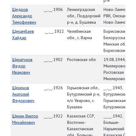
р-н
Щедров
__.__.1906
Ленинградская
Ново-Заимский
Александр
обл., Поддорский
РВК, Омская обл.
Тимофеевич
р-н, д. Бушевка
Ново-Заимский р
Щекамбаев
__.__.1922
Челябинская
Борисовский РВК
Хайдар
обл., с. Варна
Белорусская ССР
Минская обл.,
Борисовский р-н
Щекатунов
__.__.1902
Ростовская обл.
19.08.1944,
Федор
Миллеровский РВ
Иванович
Ростовская обл., г
Миллерово
Щекенов
__.__.1926
Горьковская обл.,
__.__.1943,
Анатолий
Бутурлинский р-н,
Бутурлинский РВК
Федорович
п/о Уварово, с.
Горьковская обл.,
Букален
Бутурлинский р-н
Щекин Виктор
__.__.1922
Казахская ССР,
__.__.1942,
Михайлович
Восточно-
Больше-
Казахстанская
Нарымский РВК,
обл., Больше-
Казахская ССР,