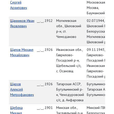
Сергей
Московская обл., 
Архипович
Москва,
Бауманский р-н
Щанников Иван
__.__.1912
Могилевская
02.07.1944,
Яковлевич
обл., Шкловский
Шкловский РВК,
р-н, ст.
Белорусская ССР
Чемоданово
Могилевская обл.
Шкловский р-н
Щапов Михаил
__.__.1926
Ивановская обл.,
09.11.1943,
Михайлович
Гаврилово-
Гаврилово-
Посадский р-н,
Посадский РВК,
Щебельский с/с,
Ивановская обл.,
с. Осановщ
Гаврилово-
Посадский р-н
Щаров
__.__.1926
Татарская АССР,
Бугульминский РВ
Алексей
Бугульминский р-
Татарская АССР,
Митрофанович
н, Ченодуровский
Бугульминский р-
с/с, д. Анфаровка
Щебека
__.__.1901
Минская обл.,
Минский ГВК,
Михаил
Заславльский р-н,
Белорусская ССР