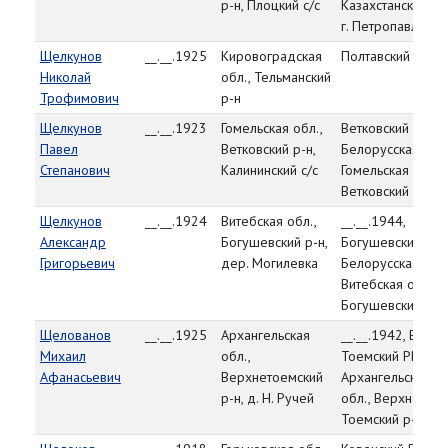
р-н, Плоцкий с/с
Казахстанская об
г. Петропавловск
Щелкунов
__.__.1925
Кировоградская
Полтавский РВК
Николай
обл., Тельманский
Трофимович
р-н
Щелкунов
__.__.1923
Гомельская обл.,
Ветковский РВК,
Павел
Ветковский р-н,
Белорусская ССР
Степанович
Калининский с/с
Гомельская обл.,
Ветковский р-н
Щелкунов
__.__.1924
Витебская обл.,
__.__.1944,
Александр
Богушевский р-н,
Богушевский РВК
Григорьевич
дер. Могилевка
Белорусская ССР
Витебская обл.,
Богушевский р-н
Щелованов
__.__.1925
Архангельская
__.__.1942, Верхн
Михаил
обл.,
Тоемский РВК,
Афанасьевич
Верхнетоемский
Архангельская
р-н, д. Н. Ручей
обл., Верхне-
Тоемский р-н