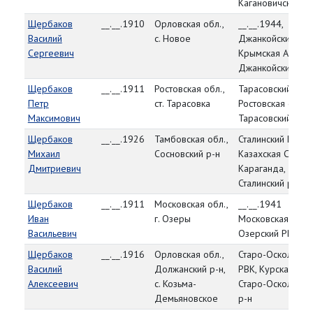
Кагановичский р-
Щербаков
__.__.1910
Орловская обл.,
__.__.1944,
Василий
с. Новое
Джанкойский РВК
Сергеевич
Крымская АССР,
Джанкойский р-н
Щербаков
__.__.1911
Ростовская обл.,
Тарасовский РВК,
Петр
ст. Тарасовка
Ростовская обл.,
Максимович
Тарасовский р-н
Щербаков
__.__.1926
Тамбовская обл.,
Сталинский РВК,
Михаил
Сосновский р-н
Казахская ССР, г.
Дмитриевич
Караганда,
Сталинский р-н
Щербаков
__.__.1911
Московская обл.,
__.__.1941
Иван
г. Озеры
Московская обл.,
Васильевич
Озерский РВК
Щербаков
__.__.1916
Орловская обл.,
Старо-Оскольски
Василий
Должанский р-н,
РВК, Курская обл.
Алексеевич
с. Козьма-
Старо-Оскольски
Демьяновское
р-н