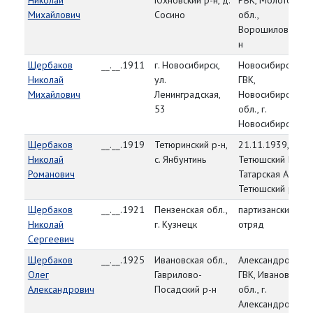
Николай
Юхновский р-н, д.
РВК, Молотовска
Михайлович
Сосино
обл.,
Ворошиловский 
н
Щербаков
__.__.1911
г. Новосибирск,
Новосибирский
Николай
ул.
ГВК,
Михайлович
Ленинградская,
Новосибирская
53
обл., г.
Новосибирск
Щербаков
__.__.1919
Тетюринский р-н,
21.11.1939,
Николай
с. Янбунтинь
Тетюшский РВК,
Романович
Татарская АССР,
Тетюшский р-н
Щербаков
__.__.1921
Пензенская обл.,
партизанский
Николай
г. Кузнецк
отряд
Сергеевич
Щербаков
__.__.1925
Ивановская обл.,
Александровский
Олег
Гаврилово-
ГВК, Ивановская
Александрович
Посадский р-н
обл., г.
Александров