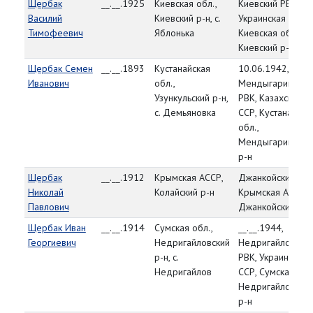
Щербак
__.__.1925
Киевская обл.,
Киевский РВК,
Василий
Киевский р-н, с.
Украинская ССР,
Тимофеевич
Яблонька
Киевская обл.,
Киевский р-н
Щербак Семен
__.__.1893
Кустанайская
10.06.1942,
Иванович
обл.,
Мендыгаринский
Узункульский р-н,
РВК, Казахская
с. Демьяновка
ССР, Кустанайска
обл.,
Мендыгаринский
р-н
Щербак
__.__.1912
Крымская АССР,
Джанкойский РВК
Николай
Колайский р-н
Крымская АССР,
Павлович
Джанкойский р-н
Щербак Иван
__.__.1914
Сумская обл.,
__.__.1944,
Георгиевич
Недригайловский
Недригайловски
р-н, с.
РВК, Украинская
Недригайлов
ССР, Сумская обл
Недригайловски
р-н