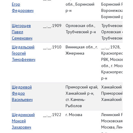
Егор
обл., Боринский
Боринский РВК,
Федорович
р-н
Воронежская обл
Боринский р-н
Щегорцев
__.__.1909
Орловская обл.,
Трубчевский РВК
Павел
Трубчевский р-н
Орловская обл.,
Семенович
Трубчевский р-н
Щедельский
__.__.1910
Винницкая обл., г.
__.__.1928,
Георгий
Жмеринка
Краснопресненск
Тимофеевич
РВК, Московская
обл., г. Москва,
Краснопресненск
р-н
Щедревой
Приморский край,
Ханкайский РВК,
Федор
Ханкайский р-н,
Приморский край
Васильевич
ст. Камень-
Ханкайский р-н
Рыболов
Щедринский
__.__.1922
г. Москва
Ленинский РВК,
Моисей
Московская обл., 
Захарович
Москва, Ленинск