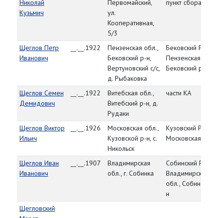
Николай
Первомайский,
пункт сбора
Кузьмич
ул.
Кооперативная,
5/3
Щеглов Петр
__.__.1922
Пензенская обл.,
Бековский РВК,
Иванович
Бековский р-н,
Пензенская обл.,
Вертуновский с/с,
Бековский р-н
д. Рыбаковка
Щеглов Семен
__.__.1922
Витебская обл.,
части КА
Демидович
Витебский р-н, д.
Рудаки
Щеглов Виктор
__.__.1926
Московская обл.,
Кузовский РВК,
Ильич
Кузовской р-н, с.
Московская обл.
Никольск
Щеглов Иван
__.__.1907
Владимирская
Собинский РВК,
Иванович
обл., г. Собинка
Владимирская
обл., Собинский 
н
Щегловский