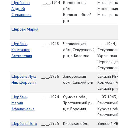
Щербаков
__.__.1914
Воронежская
Мытищинский РВК
Андрей
обл.,
Московская обл.,
Степанович
Борисоглебский
Мытищинский р-н
р-н
Щербан Мария
Щербань
__.__.1918
Черновицкая
__.__.1944,
Константин
обл., Секурянский
Секурянский РВК
Алексеевич
р-н, с. Коломно
Украинская ССР,
Черновицкая обл
Секурянский р-н
Щербань Лука
__.__.1926
Запорожская
Сакский РВК,
Никифорович
обл., Санский р-н
Крымская АССР,
Сакский р-н
Щербань
__.__.1924
Сумская обл.,
__.03.1943,
Мария
Тростянецкий р-
Ракитянский РВК,
Афанасьевна
н, с. Боромля
Курская обл.,
Ракитянский р-н
Щербань Петр
__.__.1925
Киевская обл.,
Узинский РВК,