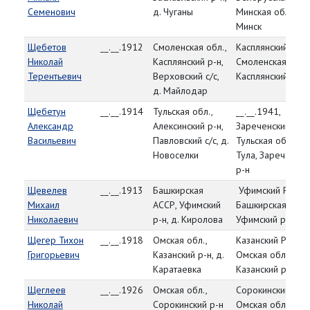
Семенович
д. Чуганы
Минская обл., г.
Минск
Щебетов
__.__.1912
Смоленская обл.,
Касплянский РВК,
Николай
Касплянский р-н,
Смоленская обл.,
Терентьевич
Верховский с/с,
Касплянский р-н
д. Майлодар
Щебетун
__.__.1914
Тульская обл.,
__.__.1941,
Александр
Алексинский р-н,
Зареченский РВК
Васильевич
Павловский с/с, д.
Тульская обл., г.
Новоселки
Тула, Зареченски
р-н
Щевелев
__.__.1913
Башкирская
Уфимский РВК,
Михаил
АССР, Уфимский
Башкирская АССР
Николаевич
р-н, д. Киролова
Уфимский р-н
Щегер Тихон
__.__.1918
Омская обл.,
Казанский РВК,
Григорьевич
Казанский р-н, д.
Омская обл.,
Каратаевка
Казанский р-н
Щеглеев
__.__.1926
Омская обл.,
Сорокинский РВК
Николай
Сорокинский р-н
Омская обл.,