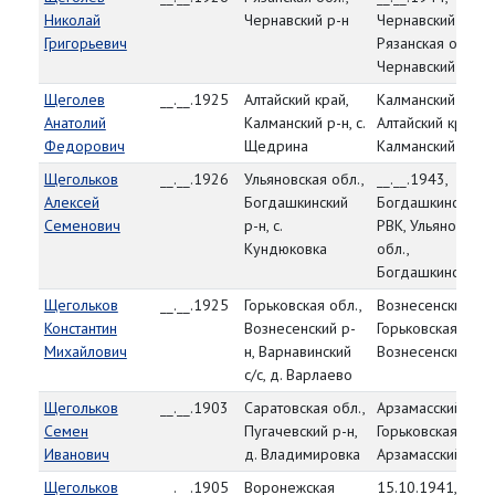
Николай
Чернавский р-н
Чернавский РВК,
Григорьевич
Рязанская обл.,
Чернавский р-н
Щеголев
__.__.1925
Алтайский край,
Калманский РВК,
Анатолий
Калманский р-н, с.
Алтайский край,
Федорович
Щедрина
Калманский р-н
Щегольков
__.__.1926
Ульяновская обл.,
__.__.1943,
Алексей
Богдашкинский
Богдашкинский
Семенович
р-н, с.
РВК, Ульяновская
Кундюковка
обл.,
Богдашкинский р
Щегольков
__.__.1925
Горьковская обл.,
Вознесенский РВ
Константин
Вознесенский р-
Горьковская обл.,
Михайлович
н, Варнавинский
Вознесенский р-
с/с, д. Варлаево
Щегольков
__.__.1903
Саратовская обл.,
Арзамасский РВК
Семен
Пугачевский р-н,
Горьковская обл.,
Иванович
д. Владимировка
Арзамасский р-н
Щегольков
__.__.1905
Воронежская
15.10.1941,