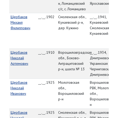
н, Ломанцевский
Ярославский р-н
с/с, с. Ломанцево
Щербаков
__.__.1902
Смоленская обл.,
__.__.1941,
Михаил
Кунаевский р-н,
Кунаевский РВК,
Филиппович
дер. Кужино
Смоленская обл.,
Кунаевский р-н
Щербаков
__.__.1910
Ворошиловградская
__.__.1934,
Николай
обл., Боково-
Дмитриевский РВ
Артемович
Антрацитовский
Украинская ССР,
р-н, шахта № 13
Черниговская обл
Дмитриевский р-
Щербаков
__.__.1925
Молотовская
Ворошиловский
Николай
обл.,
РВК, Молотовска
Иванович
Ворошиловский
обл.,
р-н
Ворошиловский 
н
Щербаков
__.__.1925
Смоленская обл.,
Ворошиловский