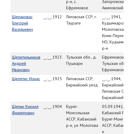
р-н, с.
Запорожская обл
Ефремовое
Акимовский р-н
Щепановас
__.__.1912
Литовская ССР, г.
__.__.1941,
Григорий
Таураге
Кудымкарский РВ
Васильевич
Молотовская обл
Коми-Пермяцкий
НО, Кудымкарски
р-н
Щепетильников
__.__.1923
Тульская обл., д.
Ефремовский РВ
Андрей
Пушкари
Тульская обл.,
Иванович
Ефремовский р-
Щепетис Ионас
__.__.1925
Литовская ССР,
__.__.1944,
Биржайский уезд
Биржайский УВК,
Литовская ССР,
Биржайский уезд
Щепин Кирилл
__.__.1904
Бурят-
05.09.1941,
Филиппович
Монгольская
Кабанский РВК,
АССР, Кабанский
Бурят-Монгольск
р-н, ул. Молотова
АССР, Кабанский 
н