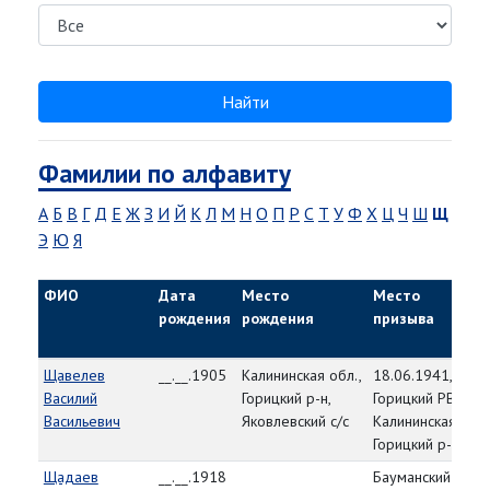
Найти
Фамилии по алфавиту
А
Б
В
Г
Д
Е
Ж
З
И
Й
К
Л
М
Н
О
П
Р
С
Т
У
Ф
Х
Ц
Ч
Ш
Щ
Э
Ю
Я
ФИО
Дата
Место
Место
рождения
рождения
призыва
Щавелев
__.__.1905
Калининская обл.,
18.06.1941,
Василий
Горицкий р-н,
Горицкий РВК,
Васильевич
Яковлевский с/с
Калининская обл.
Горицкий р-н
Щадаев
__.__.1918
Бауманский РВК,