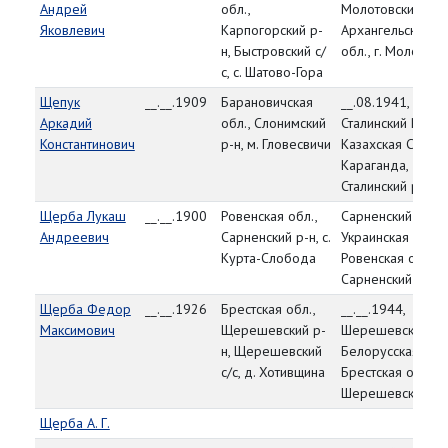
Андрей
обл.,
Молотовский ГВК
Яковлевич
Карпогорский р-
Архангельская
н, Быстровский с/
обл., г. Молотовс
с, с. Шатово-Гора
Щепук
__.__.1909
Барановичская
__.08.1941,
Аркадий
обл., Слонимский
Сталинский РВК,
Константинович
р-н, м. Гловесвичи
Казахская ССР, г.
Караганда,
Сталинский р-н
Щерба Лукаш
__.__.1900
Ровенская обл.,
Сарненский РВК,
Андреевич
Сарненский р-н, с.
Украинская ССР,
Курта-Слобода
Ровенская обл.,
Сарненский р-н
Щерба Федор
__.__.1926
Брестская обл.,
__.__.1944,
Максимович
Щерешевский р-
Шерешевский РВ
н, Щерешевский
Белорусская ССР
с/с, д. Хотивщина
Брестская обл.,
Шерешевский р-
Щерба А. Г.