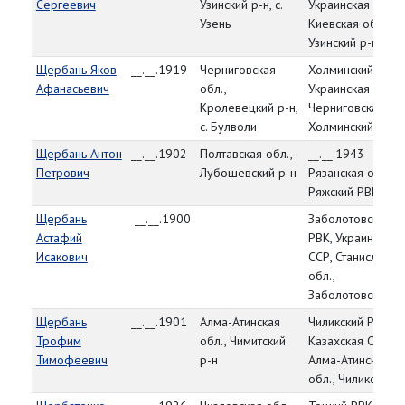
Сергеевич
Узинский р-н, с.
Украинская ССР,
Узень
Киевская обл.,
Узинский р-н
Щербань Яков
__.__.1919
Черниговская
Холминский РВК,
Афанасьевич
обл.,
Украинская ССР,
Кролевецкий р-н,
Черниговская обл
с. Булволи
Холминский р-н
Щербань Антон
__.__.1902
Полтавская обл.,
__.__.1943
Петрович
Лубошевский р-н
Рязанская обл.,
Ряжский РВК
Щербань
__.__.1900
Заболотовский
Астафий
РВК, Украинская
Исакович
ССР, Станиславск
обл.,
Заболотовский р
Щербань
__.__.1901
Алма-Атинская
Чиликский РВК,
Трофим
обл., Чимитский
Казахская ССР,
Тимофеевич
р-н
Алма-Атинская
обл., Чиликский р