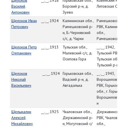
Щелоков
__.__.1918
Горьковская обл.,
Ковенский РВК,
Василий
Борский р-н, д.
Литовская ССР
Антонович
Зуево
Щелоков Иван
__.__.1924
Калининская обл.,
Рамешковский
Петрович
Рамешковский р-
РВК, Калининская
н, Б.-Чернявский
обл.,
с/с, д. Чарки
Рамешковский р-
Щелоков Петр
__.__.1913
Тульская обл.,
__.__.1942,
Степанович
Малевский с/с, д.
Тульский РВК,
Осипова Гора
Тульская обл.,
Тульский р-н
Щелоков
__.__.1924
Горьковская обл.,
__.__.1943,
Николай
Вадский р-н, д.
Ворошиловский
Васильевич
Авгадалька
РВК, Горьковская
обл., г. Горький,
Ворошиловский 
н
Щелыкалин
__.__.1925
Чкаловская обл.,
Державинский
Алексей
Державинский р-
РВК, Чкаловская
Михайлович
н, Могутовский с/
обл.,