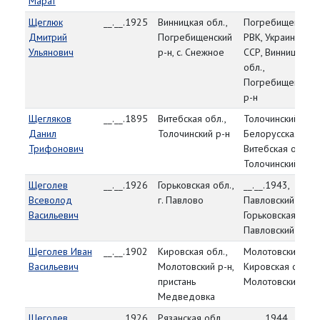
Марат
Щеглюк
__.__.1925
Винницкая обл.,
Погребищенский
Дмитрий
Погребищенский
РВК, Украинская
Ульянович
р-н, с. Снежное
ССР, Винницкая
обл.,
Погребищенский
р-н
Щегляков
__.__.1895
Витебская обл.,
Толочинский РВК
Данил
Толочинский р-н
Белорусская ССР
Трифонович
Витебская обл.,
Толочинский р-н
Щеголев
__.__.1926
Горьковская обл.,
__.__.1943,
Всеволод
г. Павлово
Павловский РВК,
Васильевич
Горьковская обл.,
Павловский р-н
Щеголев Иван
__.__.1902
Кировская обл.,
Молотовский РВК
Васильевич
Молотовский р-н,
Кировская обл.,
пристань
Молотовский р-н
Медведовка
Щеголев
__.__.1926
Рязанская обл.,
__.__.1944,