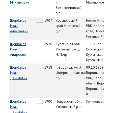
Михайлович
н,
Мытищинский р-н
Беломеетовский
с/с
Щербаков
__.__.1907
Красноярский
Нижне-Ингашски
Иван
край, Ингожский
РВК, Красноярск
Алексеевич
с/с
край, Нижне-
Ингашский р-н
Щербаков
__.__.1926
Курганская обл.,
__.__.1943,
Иван
Уксянский р-н, д.
Курганский РВК,
Андреевич
Н. Петр
Курганская обл.,
Курганский р-н
Щербаков
__.__.1918
г. Воронеж, ул. 3
09.10.1939,
Иван
Интернациональная,
Ворошиловский
Данилович
36
РВК, Воронежска
обл., г. Воронеж,
Ворошиловский 
н
Щербаков
__.__.1900
Пензенская обл.,
Утминовский РВК
Иван
Утминовский р-н
Данилович