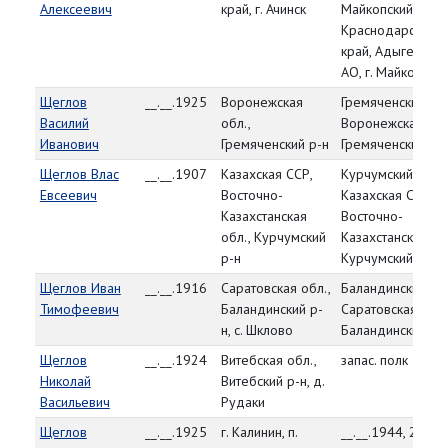
Алексеевич
край, г. Ачинск
Майкопский ГВК,
Краснодарский
край, Адыгейская
АО, г. Майкоп
Щеглов
__.__.1925
Воронежская
Гремяченский РВ
Василий
обл.,
Воронежская обл
Иванович
Гремяченский р-н
Гремяченский р-
Щеглов Влас
__.__.1907
Казахская ССР,
Курчумский РВК
Евсеевич
Восточно-
Казахская ССР,
Казахстанская
Восточно-
обл., Курчумский
Казахстанская об
р-н
Курчумский р-н
Щеглов Иван
__.__.1916
Саратовская обл.,
Баландинский РВ
Тимофеевич
Баландинский р-
Саратовская обл.
н, с. Шклово
Баландинский р-
Щеглов
__.__.1924
Витебская обл.,
запас. полк 39 Ар
Николай
Витебский р-н, д.
Васильевич
Рудаки
Щеглов
__.__.1925
г. Калинин, п.
__.__.1944, 2 ком.