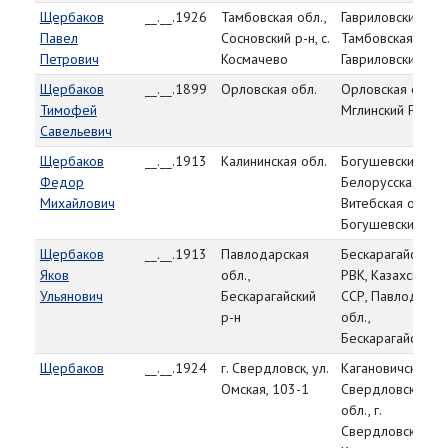
Щербаков
__.__.1926
Тамбовская обл.,
Гавриловский РВК
Павел
Сосновский р-н, с.
Тамбовская обл.,
Петрович
Космачево
Гавриловский р-н
Щербаков
__.__.1899
Орловская обл.
Орловская обл.,
Тимофей
Мглинский РВК
Савельевич
Щербаков
__.__.1913
Калининская обл.
Богушевский РВК
Федор
Белорусская ССР
Михайлович
Витебская обл.,
Богушевский р-н
Щербаков
__.__.1913
Павлодарская
Бескарагайский
Яков
обл.,
РВК, Казахская
Ульянович
Бескарагайский
ССР, Павлодарск
р-н
обл.,
Бескарагайский р
Щербаков
__.__.1924
г. Свердловск, ул.
Кагановичский РВ
Омская, 103-1
Свердловская
обл., г.
Свердловск,