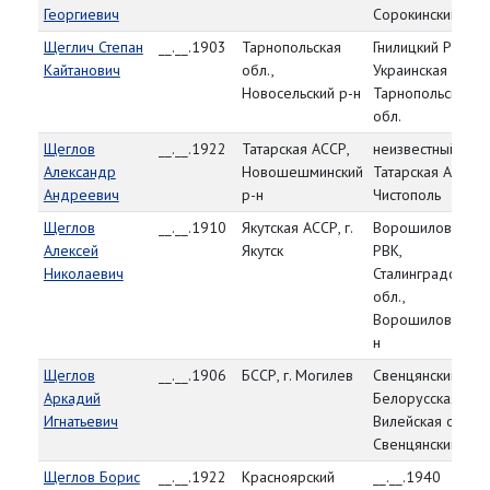
Георгиевич
Сорокинский р-н
Щеглич Степан
__.__.1903
Тарнопольская
Гнилицкий РВК,
Кайтанович
обл.,
Украинская ССР,
Новосельский р-н
Тарнопольская
обл.
Щеглов
__.__.1922
Татарская АССР,
неизвестный РВК
Александр
Новошешминский
Татарская АССР, г
Андреевич
р-н
Чистополь
Щеглов
__.__.1910
Якутская АССР, г.
Ворошиловский
Алексей
Якутск
РВК,
Николаевич
Сталинградская
обл.,
Ворошиловский 
н
Щеглов
__.__.1906
БССР, г. Могилев
Свенцянский РВК
Аркадий
Белорусская ССР
Игнатьевич
Вилейская обл.,
Свенцянский р-н
Щеглов Борис
__.__.1922
Красноярский
__.__.1940