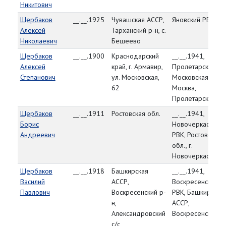
Никитович
Щербаков
__.__.1925
Чувашская АССР,
Яновский РВК
Алексей
Тарханский р-н, с.
Николаевич
Бешеево
Щербаков
__.__.1900
Краснодарский
__.__.1941,
Алексей
край, г. Армавир,
Пролетарский РВ
Степанович
ул. Московская,
Московская обл., 
62
Москва,
Пролетарский р-
Щербаков
__.__.1911
Ростовская обл.
__.__.1941,
Борис
Новочеркасский
Андреевич
РВК, Ростовская
обл., г.
Новочеркасск
Щербаков
__.__.1918
Башкирская
__.__.1941,
Василий
АССР,
Воскресенский
Павлович
Воскресенский р-
РВК, Башкирская
н,
АССР,
Александровский
Воскресенский р
с/с