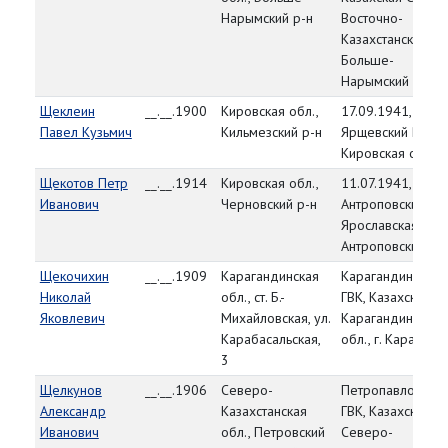
Нарымский р-н
Восточно-
Казахстанская об
Больше-
Нарымский р-н
Щеклеин
__.__.1900
Кировская обл.,
17.09.1941,
Павел Кузьмич
Кильмезский р-н
Ярщевский РВК,
Кировская обл.
Щекотов Петр
__.__.1914
Кировская обл.,
11.07.1941,
Иванович
Черновский р-н
Антроповский РВ
Ярославская обл.
Антроповский р-
Щекочихин
__.__.1909
Карагандинская
Карагандинский
Николай
обл., ст. Б.-
ГВК, Казахская С
Яковлевич
Михайловская, ул.
Карагандинская
Карабасальская,
обл., г. Караганд
3
Щелкунов
__.__.1906
Северо-
Петропавловский
Александр
Казахстанская
ГВК, Казахская С
Иванович
обл., Петровский
Северо-