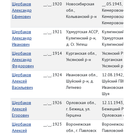
Щербаков
__.__.1920
Новосибирская
__.05.1943,
Александр
обл.,
Кемеровский РВК
Ефимович
Колыванский р-н
Кемеровская обл
Кемеровский р-н
Щербаков
__.__.1921
Удмуртская АССР,
Кулигинский РВК,
Александр
Кулигинский р-н,
Удмуртская АССР
Иванович
д. Ст. Унтеш
Кулигинский р-н
Щербаков
__.__.1914
Курганская обл.,
Уксянский РВК,
Александр
Уксянский р-н
Курганская обл.,
Федорович
Уксянский р-н
Щербаков
__.__.1924
Ивановская обл.,
12.08.1942,
Алексей
Шуйский р-н, д.
Шуйский ГВК,
Васильевич
Летнево
Ивановская обл., 
Шуя
Щербаков
__.__.1926
Орловская обл.,
12.11.1943,
Алексей
г. Бежица, ул.
Бежецкий РВК,
Егорович
Герцена
Орловская обл.
Щербаков
__.__.1923
Воронежская
Воронежская обл
Алексей
обл., г. Павловск
Павловский РВК