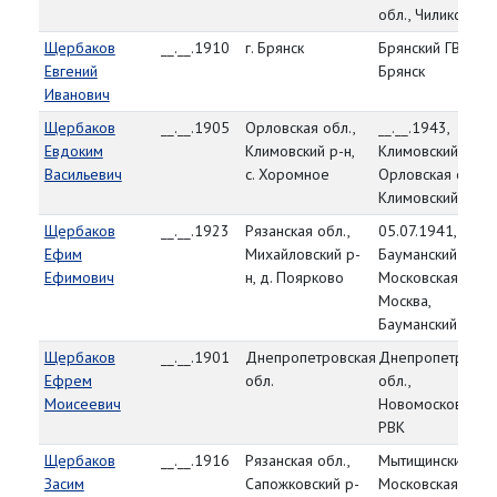
обл., Чиликский р
Щербаков
__.__.1910
г. Брянск
Брянский ГВК, г.
Евгений
Брянск
Иванович
Щербаков
__.__.1905
Орловская обл.,
__.__.1943,
Евдоким
Климовский р-н,
Климовский РВК,
Васильевич
с. Хоромное
Орловская обл.,
Климовский р-н
Щербаков
__.__.1923
Рязанская обл.,
05.07.1941,
Ефим
Михайловский р-
Бауманский РВК,
Ефимович
н, д. Поярково
Московская обл., 
Москва,
Бауманский р-н
Щербаков
__.__.1901
Днепропетровская
Днепропетровск
Ефрем
обл.
обл.,
Моисеевич
Новомосковский
РВК
Щербаков
__.__.1916
Рязанская обл.,
Мытищинский РВК
Засим
Сапожковский р-
Московская обл.,