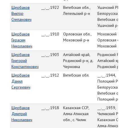
Щербаков
__.__.1922
Витебская обл.,
Ушачский РВК,
Виктор
Лепельский р-н
Белорусская ССР
Степанович
Витебская обл.,
Ушачский р-н
Щербаков
__.__.1910
Орловская обл.,
Моховский РВК,
Герасим
Моховский р-н
Орловская обл.,
Николаевич
Моховский р-н
Щербаков
__.__.1903
Алтайский край,
Родинский РВК,
Григорий
Родинский р-н, д.
Алтайский край,
Константинович
Черновка
Родинский р-н
Щербаков
__.__.1912
Витебская обл.
__.__.1944,
Данил
Полоцкий РВК,
Сергеевич
Белорусская ССР
Витебская обл.,
Полоцкий р-н
Щербаков
__.__.1918
Казахская ССР,
__.__.1939,
Дмитрий
Алма-Атинская
Чиликский РВК,
Николаевич
обл., с. Чилик
Казахская ССР,
Алма-Атинская