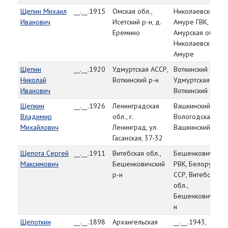
Щепин Михаил
__.__.1915
Омская обл.,
Николаевский-на
Иванович
Исетский р-н, д.
Амуре ГВК, Нижн
Еремино
Амурская обл., г.
Николаевск-на-
Амуре
Щепин
__.__.1920
Удмуртская АССР,
Воткинский РВК,
Николай
Воткинский р-н
Удмуртская АССР
Иванович
Воткинский р-н
Щепкин
__.__.1926
Ленинградская
Вашкинский РВК,
Владимир
обл., г.
Вологодская обл.
Михайлович
Ленинград, ул.
Вашкинский р-н
Гасанская, 37-32
Щепота Сергей
__.__.1911
Витебская обл.,
Бешенковичский
Максимович
Бешенковичский
РВК, Белорусска
р-н
ССР, Витебская
обл.,
Бешенковичский 
н
Щепоткин
__.__.1898
Архангельская
__.__.1943,