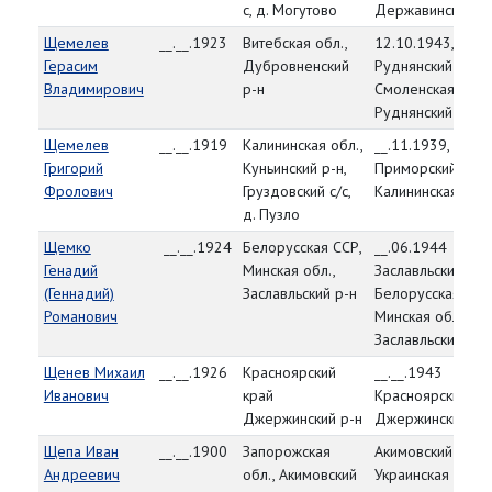
с, д. Могутово
Державинский р-
Щемелев
__.__.1923
Витебская обл.,
12.10.1943,
Герасим
Дубровненский
Руднянский РВК,
Владимирович
р-н
Смоленская обл.,
Руднянский р-н
Щемелев
__.__.1919
Калининская обл.,
__.11.1939,
Григорий
Куньинский р-н,
Приморский РВК,
Фролович
Груздовский с/с,
Калининская обл.
д. Пузло
Щемко
__.__.1924
Белорусская ССР,
__.06.1944
Генадий
Минская обл.,
Заславльский РВК
(Геннадий)
Заславльский р-н
Белорусская ССР
Романович
Минская обл.,
Заславльский р-н
Щенев Михаил
__.__.1926
Красноярский
__.__.1943
Иванович
край
Красноярский кра
Джержинский р-н
Джержинский РВ
Щепа Иван
__.__.1900
Запорожская
Акимовский РВК,
Андреевич
обл., Акимовский
Украинская ССР,