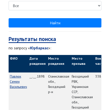
Найти
Результаты поиска
по запросу «
Юрбаркас
»:
ФИО
Дата
Место
Место
Воинска
рождения
рождения
призыва
часть
Павлюк
__.__.1898
Станиславская
Гвоздецкий
338 сд
Семен
обл.,
РВК,
Васильевич
Гвоздецкий
Украинская
р-н
ССР,
Станиславская
обл.,
Гвоздецкий