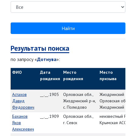
Найти
Результаты поиска
по запросу «
Дотнува
»:
ФИО
Дата
Место
Место
рождения
рождения
призыва
Астахов
__.__.1905
Орловская обл.,
Жиздринский РВК,
Давид
Жиздринский р-н,
Орловская обл.,
Федорович
с. Полюдово
Жиздринский р-н
Баханов
__.__.1909
Орловская обл.,
неизвестный РВК,
Яков
г. Севск
Крымская АССР
Алексеевич