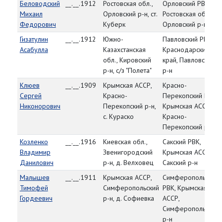
Беловодский
__.__.1912
Ростовская обл.,
Орловский РВК,
Михаил
Орловский р-н, ст.
Ростовская обл.,
Федорович
Куберк
Орловский р-н
Гизатулин
__.__.1912
Южно-
Павловский РВК,
Асабулла
Казахстанская
Краснодарский
обл., Кировский
край, Павловский
р-н, с/з "Полета"
р-н
Клюев
__.__.1909
Крымская АССР,
Красно-
Сергей
Красно-
Перекопский РВК,
Никонорович
Перекопский р-н,
Крымская АССР,
с. Кураско
Красно-
Перекопский р-н
Козленко
__.__.1916
Киевская обл.,
Сакский РВК,
Владимир
Звенигородский
Крымская АССР,
Данилович
р-н, д. Велховец
Сакский р-н
Малышев
__.__.1911
Крымская АССР,
Симферопольский
Тимофей
Симферопольский
РВК, Крымская
Гордеевич
р-н, д. Софиевка
АССР,
Симферопольский
р-н