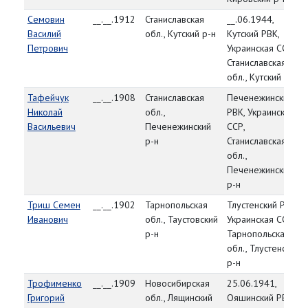
Семовин
__.__.1912
Станиславская
__.06.1944,
Василий
обл., Кутский р-н
Кутский РВК,
Петрович
Украинская ССР,
Станиславская
обл., Кутский р-н
Тафейчук
__.__.1908
Станиславская
Печенежинский
Николай
обл.,
РВК, Украинская
Васильевич
Печенежинский
ССР,
р-н
Станиславская
обл.,
Печенежинский
р-н
Триш Семен
__.__.1902
Тарнопольская
Тлустенский РВК,
Иванович
обл., Таустовский
Украинская ССР,
р-н
Тарнопольская
обл., Тлустенский
р-н
Трофименко
__.__.1909
Новосибирская
25.06.1941,
Григорий
обл., Лящинский
Ояшинский РВК,