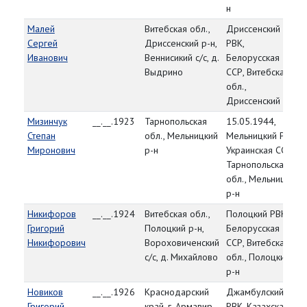
н
Малей
Витебская обл.,
Дриссенский
Сергей
Дриссенский р-н,
РВК,
Иванович
Веннисикий с/с, д.
Белорусская
Выдрино
ССР, Витебская
обл.,
Дриссенский р-н
Мизинчук
__.__.1923
Тарнопольская
15.05.1944,
Степан
обл., Мельницкий
Мельницкий РВК,
Миронович
р-н
Украинская ССР,
Тарнопольская
обл., Мельницкий
р-н
Никифоров
__.__.1924
Витебская обл.,
Полоцкий РВК,
Григорий
Полоцкий р-н,
Белорусская
Никифорович
Вороховиченский
ССР, Витебская
с/с, д. Михайлово
обл., Полоцкий
р-н
Новиков
__.__.1926
Краснодарский
Джамбулский
Григорий
край, г. Армавир
РВК, Казахская