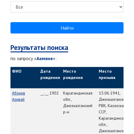
Найти
Результаты поиска
по запросу «
Акмяне
»:
ФИО
Дата
Место
Место
рождения
рождения
призыва
Абзиев
__.__.1902
Карагандинская
15.06.1941,
Азивай
обл.,
Джезказганский
Джезказганский
РВК, Казахская
р-н
ССР,
Карагандинская
обл.,
Джезказганский