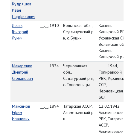
Кудряшов
Иван
Парфилович
Лезик
__.__.1910
Волынская обл.,
Камень-
Григорий
Седлищевский р-
Каширский РВК,
Лукич
н, с. Буцин
Украинская ССР,
Волынская обл.,
Камень-
Каширский р-н
Макаренко
__.__.1924
Черновицкая
__.__.1944,
Дмитрий
обл.,
Топиравский
Степанович
Садагурский р-н,
РВК, Украинская
с. Топоровицы
ССР,
Черновицкая
обл.
Максимов
__.__.1894
Татарская АССР,
12.02.1942,
Ефим
Альметьевский р-
Альметьевский
Иванович
н
РВК, Татарская
АССР,
Альметьевский р-