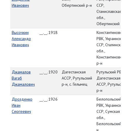
Иванович
Обертинский р-н
ССР,
Станиславская
обл.,
Обертинский р-н
Высочкин
__.__.1918
Константиновский
Александр
РВК, Украинская
Иванович
ССР, Сталинская
обл.,
Константиновский
р-н
Джамалов
__.__.1920
Дагестанская
Рутульский РВК,
Вагаб
АССР, Рутульский
Дагестанская
Джамалович
р-н, с. Гельмец
АССР, Рутульский
р-н
Дрозденко
__.__.1926
Белопольский
Иван
РВК, Украинская
Сергеевич
ССР, Сумская
обл.,
Белопольский р-
н