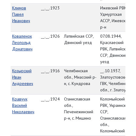
Климов
__.__.1923
Ижевский РВК,
Павел
Удмуртская
Иванович
АССР, Ижевский
р-н
Коваленок
__.__.1926
Латвийская ССР,
07.08.1944,
Леопольд
Двинский уезд
Краслаеский
Донатович
РВК, Латвийская
ССР, Двинский
уезд
Козырский
__.__.1916
Челябинская
__.10.1937,
Иван
обл., Миасский р-
Златоустовский
Андреевич
н, с. Кундрова
ГВК, Челябинская
обл., г. Златоуст
Кравчук
__.__.1924
Станиславская
Коломыйский
Василий
обл.,
РВК, Украинская
Николаевич
Печенежинский
ССР,
р-н, с. Мишино
Станиславская
обл.,
Коломыйский р-н