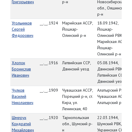
Григорьевич
р-н
Новосибирская
обл., Ояшинский
р-н
Угольников
__.__.1924
Марийская АССР,
18.09.1942,
Сергей
Йошкар-
Йошкар-
Федорович
Олинский р-н
Олинский РВК,
Марийская АССР,
Йошкар-
Олинский р-н
Хлопок
__.__.1916
Латвийская ССР,
05.08.1944,
Бронислав
Двинский уезд
Двинский РВК,
Иванович
Латвийская ССР,
Двинский уезд
Чулков
__.__.1909
Чувашская АССР,
Алатырский РВК,
Василий
Порецкий р-н, ст.
Чувашская АССР,
Николаевич
Кира, ул.
Алатырский р-н
Ленинская, 40
Шмерук
__.__.1920
Тарнопольская
22.03.1944,
Кондратий
обл., Шумский р-
Шумский РВК,
Михайлович
н
Украинская ССР,