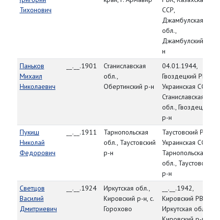
Тихонович
ССР,
Джамбулская
обл.,
Джамбулский р-
н
Паньков
__.__.1901
Станиславская
04.01.1944,
Михаил
обл.,
Гвоздецкий РВК,
Николаевич
Обертинский р-н
Украинская ССР,
Станиславская
обл., Гвоздецкий
р-н
Пукиш
__.__.1911
Тарнопольская
Таустовский РВК,
Николай
обл., Таустовский
Украинская ССР,
Федорович
р-н
Тарнопольская
обл., Таустовский
р-н
Светцов
__.__.1924
Иркутская обл.,
__.__.1942,
Василий
Кировский р-н, с.
Кировский РВК,
Дмитриевич
Горохово
Иркутская обл.,
Кировский р-н