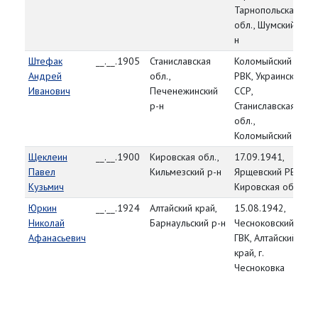
Тарнопольская
обл., Шумский р-
н
Штефак
__.__.1905
Станиславская
Коломыйский
Андрей
обл.,
РВК, Украинская
Иванович
Печенежинский
ССР,
р-н
Станиславская
обл.,
Коломыйский р-н
Щеклеин
__.__.1900
Кировская обл.,
17.09.1941,
Павел
Кильмезский р-н
Ярщевский РВК,
Кузьмич
Кировская обл.
Юркин
__.__.1924
Алтайский край,
15.08.1942,
Николай
Барнаульский р-н
Чесноковский
Афанасьевич
ГВК, Алтайский
край, г.
Чесноковка