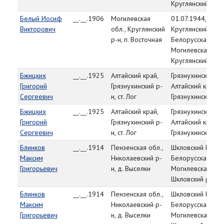
Круглянский р-н
Белый Иосиф
__.__.1906
Могилевская
01.07.1944,
Викторович
обл., Круглянский
Круглянский РВК,
р-н, п. Восточная
Белорусская ССР
Могилевская обл
Круглянский р-н
Бжицких
__.__.1925
Алтайский край,
Грязнухинский РВ
Григорий
Грязнухинский р-
Алтайский край,
Сергеевич
н, ст. Лог
Грязнухинский р-
Бжицких
__.__.1925
Алтайский край,
Грязнухинский РВ
Григорий
Грязнухинский р-
Алтайский край,
Сергеевич
н, ст. Лог
Грязнухинский р-
Блинков
__.__.1914
Пензенская обл.,
Шкловский РВК,
Максим
Николаевский р-
Белорусская ССР
Григорьевич
н, д. Выселки
Могилевская обл
Шкловский р-н
Блинков
__.__.1914
Пензенская обл.,
Шкловский РВК,
Максим
Николаевский р-
Белорусская ССР
Григорьевич
н, д. Выселки
Могилевская обл