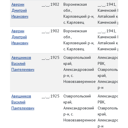
Аверин
__.__.1902
Воронежская
__.__.1941,
Дмитрий
обл.,
Каменский РВК,
Иванович
Карловецкий р-н,
Алтайский край,
с. Карловец
Каменский р-н
Аверин
__.__.1902
Воронежская
__.__.1941,
Дмитрий
обл.,
Каменский РВК,
Иванович
Карловецкий р-н,
Алтайский край,
с. Карловец
Каменский р-н
Авешников
__.__.1925
Ставропольский
Александровски
Василий
край,
РВК,
Пантелеевич
Александровский
Ставропольский
р-н, с.
край,
Нововзаверенное
Александровски
р-н
Авешников
__.__.1925
Ставропольский
Александровски
Василий
край,
РВК,
Пантелеевич
Александровский
Ставропольский
р-н, с.
край,
Нововзаверенное
Александровски
р-н