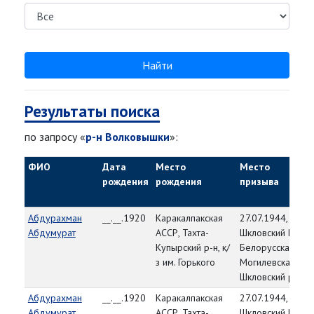
Найти
Результаты поиска
по запросу «
р-н Волковышки
»:
ФИО
Дата
Место
Место
рождения
рождения
призыва
Абдурахман
__.__.1920
Каракалпакская
27.07.1944,
Абдумурат
АССР, Тахта-
Шкловский РВК,
Купырский р-н, к/
Белорусская ССР
з им. Горького
Могилевская обл
Шкловский р-н
Абдурахман
__.__.1920
Каракалпакская
27.07.1944,
Абдумурат
АССР, Тахта-
Шкловский РВК,