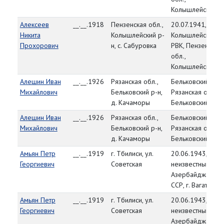
Колышлейский р
Алексеев
__.__.1918
Пензенская обл.,
20.07.1941,
Никита
Колышлейский р-
Колышлейский
Прохорович
н, с. Сабуровка
РВК, Пензенская
обл.,
Колышлейский р
Алешин Иван
__.__.1926
Рязанская обл.,
Бельковский РВК
Михайлович
Бельковский р-н,
Рязанская обл.,
д. Качаморы
Бельковский р-н
Алешин Иван
__.__.1926
Рязанская обл.,
Бельковский РВК
Михайлович
Бельковский р-н,
Рязанская обл.,
д. Качаморы
Бельковский р-н
Амьян Петр
__.__.1919
г. Тбилиси, ул.
20.06.1943,
Георгиевич
Советская
неизвестный РВК
Азербайджанска
ССР, г. Вагатолы
Амьян Петр
__.__.1919
г. Тбилиси, ул.
20.06.1943,
Георгиевич
Советская
неизвестный РВК
Азербайджанска