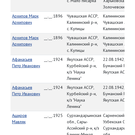
с. Мало писарка
Харьковская обл.
Золочевский р-н
Архипов Марк
__.__.1896
Чувашская АССР,
Калининский РВК
Архипович
Калининский р-н,
Чувашская АССР,
с. Купицы
Калининский р-н
Архипов Марк
__.__.1896
Чувашская АССР,
Калининский РВК
Архипович
Калининский р-н,
Чувашская АССР,
с. Купицы
Калининский р-н
Афанасьев
__.__.1924
Якутская АССР,
22.08.1942,
Петр Иванович
Курбейский р-н,
Буманский РВК,
к/з "Наука
Якутская АССР
Ленина"
Афанасьев
__.__.1924
Якутская АССР,
22.08.1942,
Петр Иванович
Курбейский р-н,
Буманский РВК,
к/з "Наука
Якутская АССР
Ленина"
Аширов
__.__.1925
Сурхандарьинская
Сарненский РВК,
Мавляк
обл., Сары-
Узбекская ССР,
Ассийский р-н, к/з
Сурхандарьянск
Банник-Минал
обл.