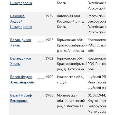
Никифорович
Козлы
Витебская обл.,
Россонский р-н
Бекешев
__.__.1923
Витебская обл.,
Россонский РВК,
Андрей
Россонский р-н, д.
Белорусская ССР
Никифорович
Козлы
Витебская обл.,
Россонский р-н
Белальдинов
__.__.1902
Горьковская обл.,
Краснооктябрьск
Хамзы
Краснооктябрьский
РВК, Горьковская
р-н, д. Антеровка
обл.
Белальдинов
__.__.1902
Горьковская обл.,
Краснооктябрьск
Хамзы
Краснооктябрьский
РВК, Горьковская
р-н, д. Антеровка
обл.
Белов Федор
__.__.1900
Ивановская обл.,
Шуйский РВК,
Александрович
г. Шуя
Ивановская обл.,
Шуйский р-н
Белый Иосиф
__.__.1906
Могилевская
01.07.1944,
Викторович
обл., Круглянский
Круглянский РВК,
р-н, п. Восточная
Белорусская ССР
Могилевская обл