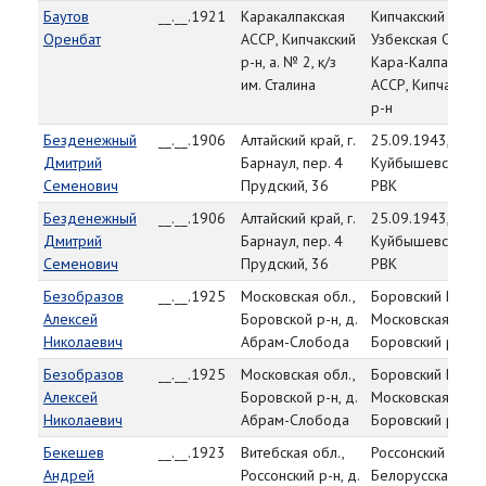
Баутов
__.__.1921
Каракалпакская
Кипчакский РВК,
Оренбат
АССР, Кипчакский
Узбекская ССР,
р-н, а. № 2, к/з
Кара-Калпакская
им. Сталина
АССР, Кипчакский
р-н
Безденежный
__.__.1906
Алтайский край, г.
25.09.1943,
Дмитрий
Барнаул, пер. 4
Куйбышевский
Семенович
Прудский, 36
РВК
Безденежный
__.__.1906
Алтайский край, г.
25.09.1943,
Дмитрий
Барнаул, пер. 4
Куйбышевский
Семенович
Прудский, 36
РВК
Безобразов
__.__.1925
Московская обл.,
Боровский РВК,
Алексей
Боровской р-н, д.
Московская обл.,
Николаевич
Абрам-Слобода
Боровский р-н
Безобразов
__.__.1925
Московская обл.,
Боровский РВК,
Алексей
Боровской р-н, д.
Московская обл.,
Николаевич
Абрам-Слобода
Боровский р-н
Бекешев
__.__.1923
Витебская обл.,
Россонский РВК,
Андрей
Россонский р-н, д.
Белорусская ССР