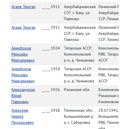
Агаев Тюрган
__.__.1911
Азербайджанская
Лачинский РВК,
ССР, г. Баку, ул.
Азербайджанска
Павлова
ССР, Лачинский р
Агаев Тюрган
__.__.1911
Азербайджанская
Лачинский РВК,
ССР, г. Баку, ул.
Азербайджанска
Павлова
ССР, Лачинский р
Алекборов
__.__.1924
Татарская АССР,
Комсомольский
Минсафа
Комсомольский
РВК, Татарская
Мингалиевич
р-н, д. Чичканова
АССР
Алекборов
__.__.1924
Татарская АССР,
Комсомольский
Минсафа
Комсомольский
РВК, Татарская
Мингалиевич
р-н, д. Чичканова
АССР
Александров
__.__.1926
Рязанская обл.
Касимовский РВК
Юрий
Рязанская обл.,
Павлович
Касимовский р-н
Алексеев
__.__.1918
Пензенская обл.,
20.07.1941,
Никита
Колышлейский р-
Колышлейский
Прохорович
н, с. Сабуровка
РВК, Пензенская
обл.,