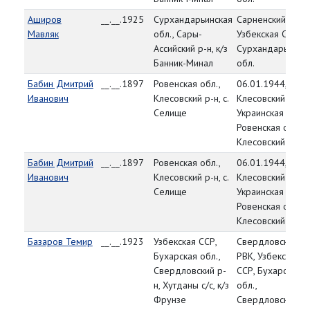
Аширов
__.__.1925
Сурхандарьинская
Сарненский РВК,
Мавляк
обл., Сары-
Узбекская ССР,
Ассийский р-н, к/з
Сурхандарьянск
Банник-Минал
обл.
Бабин Дмитрий
__.__.1897
Ровенская обл.,
06.01.1944,
Иванович
Клесовский р-н, с.
Клесовский РВК,
Селище
Украинская ССР,
Ровенская обл.,
Клесовский р-н
Бабин Дмитрий
__.__.1897
Ровенская обл.,
06.01.1944,
Иванович
Клесовский р-н, с.
Клесовский РВК,
Селище
Украинская ССР,
Ровенская обл.,
Клесовский р-н
Базаров Темир
__.__.1923
Узбекская ССР,
Свердловский
Бухарская обл.,
РВК, Узбекская
Свердловский р-
ССР, Бухарская
н, Хутданы с/с, к/з
обл.,
Фрунзе
Свердловский р-