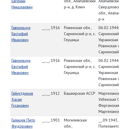
Евгений
обл., Алапаевский
Алапаевский РВК
Николаевич
р-н, д. Ключ
Свердловская
обл., Алапаевски
р-н
Гаврильчук
__.__.1916
Ровенская обл.,
06.02.1944,
Евстафий
Сарненский р-н, с.
Сарненский РВК,
Иванович
Глушица
Украинская ССР,
Ровенская обл.,
Сарненский р-н
Гаврильчук
__.__.1916
Ровенская обл.,
06.02.1944,
Евстафий
Сарненский р-н, с.
Сарненский РВК,
Иванович
Глушица
Украинская ССР,
Ровенская обл.,
Сарненский р-н
Гайнутдинов
__.__.1912
Башкирская АССР
Маргеланский РВ
Хасан
Узбекская ССР,
Гусанович
Ферганская обл.,
Маргеланский р-
Галицев Петр
__.__.1901
Могилевская
__.09.1943,
Федорович
обл.,
Попелакетский