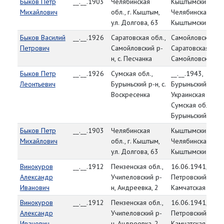
Быков Петр
__.__.1903
Челябинская
Кыштымский РВК
Михайлович
обл., г. Кыштым,
Челябинская обл.
ул. Долгова, 63
Кыштымский р-н
Быков Василий
__.__.1926
Саратовская обл.,
Самойловский РВ
Петрович
Самойловский р-
Саратовская обл.
н, с. Песчанка
Самойловский р-
Быков Петр
__.__.1926
Сумская обл.,
__.__.1943,
Леонтьевич
Бурыньский р-н, с.
Бурыньский РВК,
Воскресенка
Украинская ССР,
Сумская обл.,
Бурыньский р-н
Быков Петр
__.__.1903
Челябинская
Кыштымский РВК
Михайлович
обл., г. Кыштым,
Челябинская обл.
ул. Долгова, 63
Кыштымский р-н
Винокуров
__.__.1912
Пензенская обл.,
16.06.1941,
Александр
Учипеловский р-
Петровский РВК,
Иванович
н, Андреевка, 2
Камчатская обл.
Винокуров
__.__.1912
Пензенская обл.,
16.06.1941,
Александр
Учипеловский р-
Петровский РВК,
Иванович
н, Андреевка, 2
Камчатская обл.