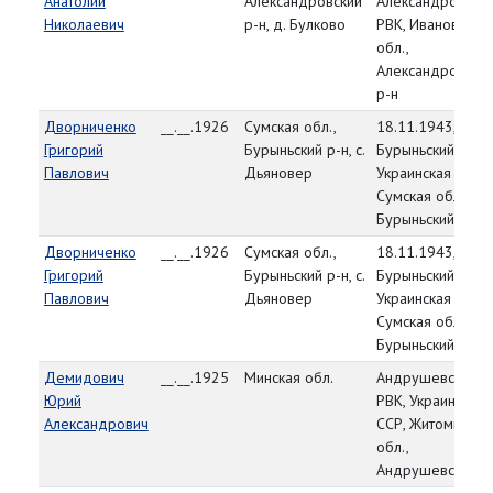
Анатолий
Александровский
Александровски
Николаевич
р-н, д. Булково
РВК, Ивановская
обл.,
Александровски
р-н
Дворниченко
__.__.1926
Сумская обл.,
18.11.1943,
Григорий
Бурыньский р-н, с.
Бурыньский РВК,
Павлович
Дьяновер
Украинская ССР,
Сумская обл.,
Бурыньский р-н
Дворниченко
__.__.1926
Сумская обл.,
18.11.1943,
Григорий
Бурыньский р-н, с.
Бурыньский РВК,
Павлович
Дьяновер
Украинская ССР,
Сумская обл.,
Бурыньский р-н
Демидович
__.__.1925
Минская обл.
Андрушевский
Юрий
РВК, Украинская
Александрович
ССР, Житомирска
обл.,
Андрушевский р