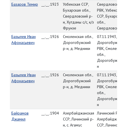
Базаров Темир
__.__.1923
Узбекская ССР,
Свердловский
Бухарская обл.,
РВК, Узбекская
Свердловский р-
ССР, Бухарская
н, Хутданы с/с, к/з
обл.,
Фрунзе
Свердловский р-
Базылев Иван
__.__.1926
Смоленская обл.,
07.11.1943,
Афонасьевич
Дорогобужский
Дорогобужский
р-н, д. Медники
РВК, Смоленская
обл.,
Дорогобужский 
н
Базылев Иван
__.__.1926
Смоленская обл.,
07.11.1943,
Афонасьевич
Дорогобужский
Дорогобужский
р-н, д. Медники
РВК, Смоленская
обл.,
Дорогобужский 
н
Байрамов
__.__.1904
Азербайджанская
Лачинский РВК,
Джамил
ССР, Лачинский р-
Азербайджанска
н, с. Агамус
ССР, Лачинский р