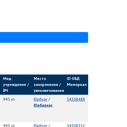
Мед.
Место
ID ОБД
учреждение /
захоронения /
Мемориал
ВЧ
увековечивания
945 сп
Юрбург
/
54308488
Юрбаркас
945 сп
Юрбург
/
54308352