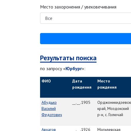
Место захоронения / увековечивания
Результаты поиска
по запросу «
Юрбург
»:
ФИО
Дата
Место
рождения
рождения
Абудько
__.__.1905
Орджоникидзевск
Василий
край, Моздокский
Федотович
р-н, с. Голючай
Авхагов
__.__.1926
Могилевская