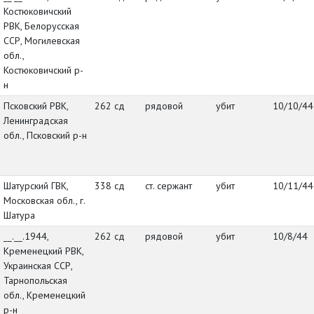
Костюковичский
РВК, Белорусская
ССР, Могилевская
обл.,
Костюковичский р-
н
Псковский РВК,
262 сд
рядовой
убит
10/10/44
Ленинградская
обл., Псковский р-н
Шатурский ГВК,
338 сд
ст. сержант
убит
10/11/44
Московская обл., г.
Шатура
__.__.1944,
262 сд
рядовой
убит
10/8/44
Кременецкий РВК,
Украинская ССР,
Тарнопольская
обл., Кременецкий
р-н