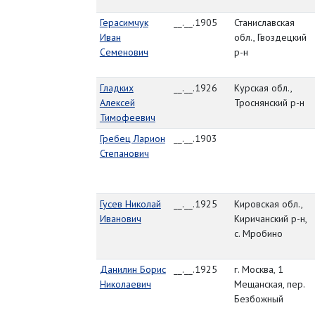
Герасимчук
__.__.1905
Станиславская
Иван
обл., Гвоздецкий
Семенович
р-н
Гладких
__.__.1926
Курская обл.,
Алексей
Троснянский р-н
Тимофеевич
Гребец Ларион
__.__.1903
Степанович
Гусев Николай
__.__.1925
Кировская обл.,
Иванович
Киричанский р-н,
с. Мробино
Данилин Борис
__.__.1925
г. Москва, 1
Николаевич
Мещанская, пер.
Безбожный