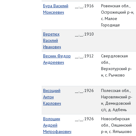
Бура Василий
__.__.1916
Ровенская обл.,
Моисеевич
Острожецкий р-н,
с. Малое
Городище
Веретюх
__.__.1910
Василий
Иванович
Веснин Федор
__.__.1912
Свердловская
Андреевич
обл.,
Верхотурский р-
н, с. Рычково
Висоцкий
__.__.1926
Полесская обл.,
Антон
Наровлянский р-
Карлович
н, Демидовский
с/с, д. Адбень
Волошин
__.__.1926
Новосибирская
Андрей
обл., Ояшинский
Митрофанович
р-н, с. Ялтышово