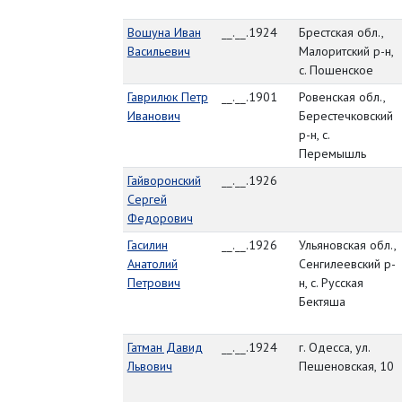
Вошуна Иван
__.__.1924
Брестская обл.,
Васильевич
Малоритский р-н,
с. Пошенское
Гаврилюк Петр
__.__.1901
Ровенская обл.,
Иванович
Берестечковский
р-н, с.
Перемышль
Гайворонский
__.__.1926
Сергей
Федорович
Гасилин
__.__.1926
Ульяновская обл.,
Анатолий
Сенгилеевский р-
Петрович
н, с. Русская
Бектяша
Гатман Давид
__.__.1924
г. Одесса, ул.
Львович
Пешеновская, 10