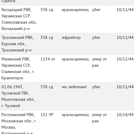
Одесса
Гвоздецкий РВК,
338 сд
красноармеец
убит
10/11/44
Украинская ССР,
Станиславская обл.,
Гвоздецкий р-н
Троснянский РВК,
338 сд
ефрейтор
убит
10/11/44
Курская обл.,
Троснянский р-н
Малинский РВК,
1134 сп
красноармеец
умер от
10/12/44
Украинская ССР,
ран
Сталинская обл., г.
Краматорск
01.06.1943,
338 сд
мл. лейтенант
убит
10/11/44
Чусовской ГВК,
Молотовская обл.,
г. Чусовой
Ростокинский РВК,
152 УР
красноармеец
умер от
10/14/44
Московская обл., г.
ран
Москва,
Ростокинский р-н