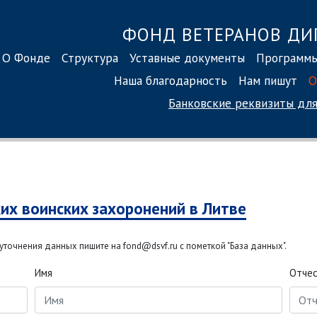
ФОНД ВЕТЕРАНОВ ДИ
О Фонде
Структура
Уставные документы
Программ
Наша благодарность
Нам пишут
О
Банковские реквизиты
для
ких воинских захоронений в Литве
точнения данных пишите на fond@dsvf.ru с пометкой "База данных".
Имя
Отче