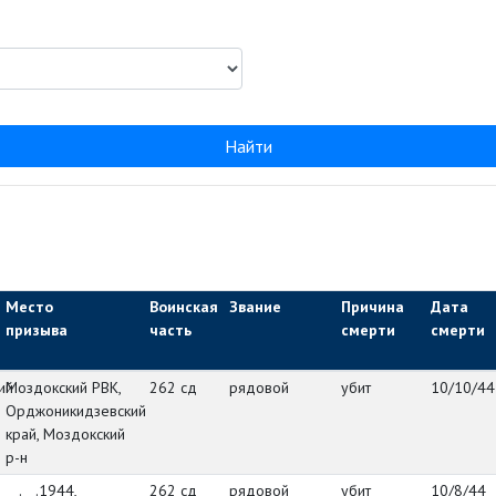
Найти
Место
Воинская
Звание
Причина
Дата
призыва
часть
смерти
смерти
ий
Моздокский РВК,
262 сд
рядовой
убит
10/10/44
Орджоникидзевский
край, Моздокский
р-н
__.__.1944,
262 сд
рядовой
убит
10/8/44