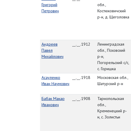
Григорий
обл.,
Петрович
Костюковичский
р-н, д. Щеголовка
Андреев
__.__.1912
Ленинградская
Павел
обл., Псковский
Михайлович
р-н,
Погорельский с/с,
с. Горишка
Асауленко
__.__.1918
Московская обл.,
Иван Наумович
Шатурский р-н
Бабак Макар
__.__.1908
Тарнопольская
Иванович
обл.,
Кременецкий р-
н, с. Золистьи