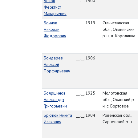
Беков
__.__.1900
Феоктист
Макарьевич
Боичук
__.__.1919
Станиславская
Николай
обл., Отынянский
Федорович
р-н, д. Короливка
Бондарев
__.__.1906
Алексей
Порфирьевич
Бояршинов
__.__.1925
Молотовская
Александр
обл., Оханский р-
Григорьевич
н, с. Бортовое
Брютюк Никита
__.__.1904
Ровенская обл.,
Исакович
Сарненский р-н