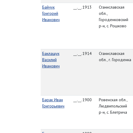
Байчук
__.__.1913
Станиславская
Григорий
обл.,
Иванович
Городенковский
р-н, с. Рошково
Баклащук
__.__.1914
Станиславская
Василий
обл., г. Городенка
Иванович
Барак Иван
__.__.1900
Ровенская обл.,
Григорьевич
Людвипольский
р-н, с. Блетрича