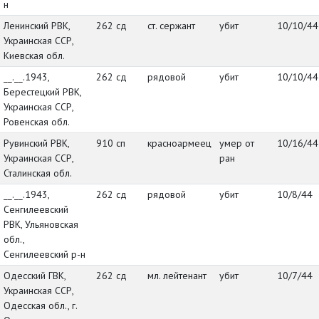
н
Ленинский РВК,
262 сд
ст. сержант
убит
10/10/44
Украинская ССР,
Киевская обл.
__.__.1943,
262 сд
рядовой
убит
10/10/44
Берестецкий РВК,
Украинская ССР,
Ровенская обл.
Рувинский РВК,
910 сп
красноармеец
умер от
10/16/44
Украинская ССР,
ран
Сталинская обл.
__.__.1943,
262 сд
рядовой
убит
10/8/44
Сенгилеевский
РВК, Ульяновская
обл.,
Сенгилеевский р-н
Одесский ГВК,
262 сд
мл. лейтенант
убит
10/7/44
Украинская ССР,
Одесская обл., г.