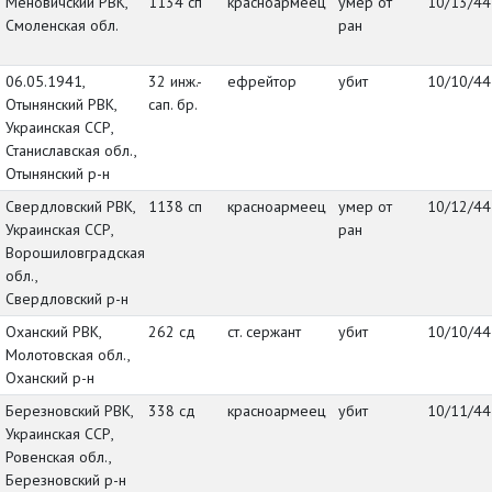
Меновичский РВК,
1134 сп
красноармеец
умер от
10/13/44
Смоленская обл.
ран
06.05.1941,
32 инж.-
ефрейтор
убит
10/10/44
Отынянский РВК,
сап. бр.
Украинская ССР,
Станиславская обл.,
Отынянский р-н
Свердловский РВК,
1138 сп
красноармеец
умер от
10/12/44
Украинская ССР,
ран
Ворошиловградская
обл.,
Свердловский р-н
Оханский РВК,
262 сд
ст. сержант
убит
10/10/44
Молотовская обл.,
Оханский р-н
Березновский РВК,
338 сд
красноармеец
убит
10/11/44
Украинская ССР,
Ровенская обл.,
Березновский р-н