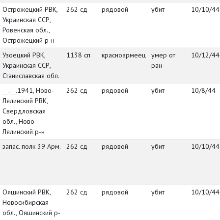
Острожецкий РВК,
262 сд
рядовой
убит
10/10/44
Украинская ССР,
Ровенская обл.,
Острожецкий р-н
Узоецкий РВК,
1138 сп
красноармеец
умер от
10/12/44
Украинская ССР,
ран
Станиславская обл.
__.__.1941, Ново-
262 сд
рядовой
убит
10/8/44
Лялинский РВК,
Свердловская
обл., Ново-
Лялинский р-н
запас. полк 39 Арм.
262 сд
рядовой
убит
10/10/44
Ояшинский РВК,
262 сд
рядовой
убит
10/10/44
Новосибирская
обл., Ояшинский р-