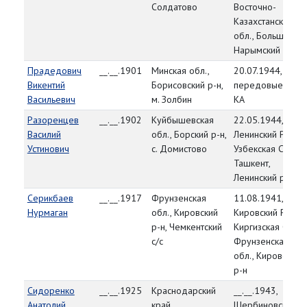
Солдатово
Восточно-
Казахстанская
обл., Больше-
Нарымский р-н
Прадедович
__.__.1901
Минская обл.,
20.07.1944,
Викентий
Борисовский р-н,
передовые част
Васильевич
м. Золбин
КА
Разоренцев
__.__.1902
Куйбышевская
22.05.1944,
Василий
обл., Борский р-н,
Ленинский РВК,
Устинович
с. Домистово
Узбекская ССР, г.
Ташкент,
Ленинский р-н
Серикбаев
__.__.1917
Фрунзенская
11.08.1941,
Нурмаган
обл., Кировский
Кировский РВК,
р-н, Чемкентский
Киргизская ССР,
с/с
Фрунзенская
обл., Кировский
р-н
Сидоренко
__.__.1925
Краснодарский
__.__.1943,
Анатолий
край,
Щербиновский