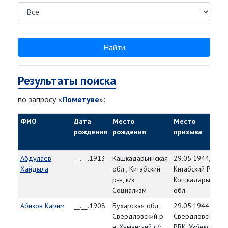
Найти
Результаты поиска
по запросу «
Пометуве
»:
ФИО
Дата
Место
Место
рождения
рождения
призыва
Абдулаев
__.__.1913
Кашкадарьинская
29.05.1944,
Хайдыла
обл., Китабский
Китабский РВК,
р-н, к/з
Кошкадарьинска
Социализм
обл.
Абизов Карим
__.__.1908
Бухарская обл.,
29.05.1944,
Свердловский р-
Свердловский
н, Хуманский с/с
РВК, Узбекская