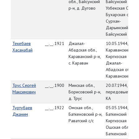
обл., Байсунский
Байсунский РВК,
р-н, д. Дугово
Узбекская ССР,
Бухарская обл.,
Сурхан-
Дарьинский окр.,
Байсунский р-н
Текебаев
__.__.1921
Джалал-
10.05.1944,
Хасанабай
Абадская обл.,
Караванский РВК
Караванский р-н,
Киргизская ССР,
с. Караван
Джалал-
Абадская обл.,
Караванский р-н
Трус Сергей
__.__.1900
Минская обл.,
20.07.1944,
Максимович
Борисовский р-н,
передовые част
д. Трус
КА
Туртубаев
__.__.1922
Омская обл.,
05.05.1944,
Джаним
Баткеновский р-н,
Баткенский РВК,
Раватский с/с
Киргизская ССР,
Ошская обл.,
Баткенский р-н