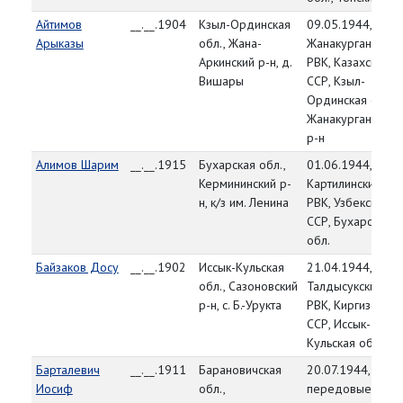
Айтимов
__.__.1904
Кзыл-Ординская
09.05.1944,
Арыказы
обл., Жана-
Жанакурганский
Аркинский р-н, д.
РВК, Казахская
Вишары
ССР, Кзыл-
Ординская обл.,
Жанакурганский
р-н
Алимов Шарим
__.__.1915
Бухарская обл.,
01.06.1944,
Кермининский р-
Картилинский
н, к/з им. Ленина
РВК, Узбекская
ССР, Бухарская
обл.
Байзаков Досу
__.__.1902
Иссык-Кульская
21.04.1944,
обл., Сазоновский
Талдысукский
р-н, с. Б.-Урукта
РВК, Киргизская
ССР, Иссык-
Кульская обл.
Барталевич
__.__.1911
Барановичская
20.07.1944,
Иосиф
обл.,
передовые част