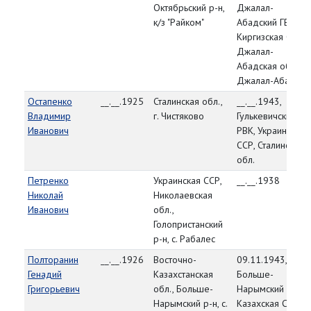
Октябрьский р-н,
Джалал-
к/з "Райком"
Абадский ГВК,
Киргизская ССР,
Джалал-
Абадская обл., г.
Джалал-Абад
Остапенко
__.__.1925
Сталинская обл.,
__.__.1943,
Владимир
г. Чистяково
Гулькевичский
Иванович
РВК, Украинская
ССР, Сталинская
обл.
Петренко
Украинская ССР,
__.__.1938
Николай
Николаевская
Иванович
обл.,
Голопристанский
р-н, с. Рабалес
Полторанин
__.__.1926
Восточно-
09.11.1943,
Генадий
Казахстанская
Больше-
Григорьевич
обл., Больше-
Нарымский РВК,
Нарымский р-н, с.
Казахская ССР,