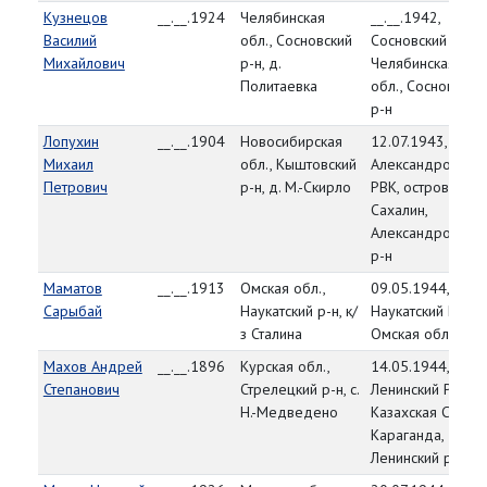
Кузнецов
__.__.1924
Челябинская
__.__.1942,
Василий
обл., Сосновский
Сосновский РВК,
Михайлович
р-н, д.
Челябинская
Политаевка
обл., Сосновский
р-н
Лопухин
__.__.1904
Новосибирская
12.07.1943,
Михаил
обл., Кыштовский
Александровский
Петрович
р-н, д. М.-Скирло
РВК, остров
Сахалин,
Александровский
р-н
Маматов
__.__.1913
Омская обл.,
09.05.1944,
Сарыбай
Наукатский р-н, к/
Наукатский РВК,
з Сталина
Омская обл.
Махов Андрей
__.__.1896
Курская обл.,
14.05.1944,
Степанович
Стрелецкий р-н, с.
Ленинский РВК,
Н.-Медведено
Казахская ССР, г.
Караганда,
Ленинский р-н