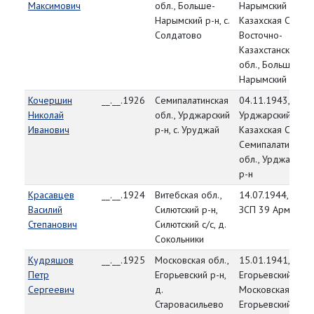
Максимович
обл., Больше-
Нарымский РВК,
Нарымский р-н, с.
Казахская ССР,
Солдатово
Восточно-
Казахстанская
обл., Больше-
Нарымский р-н
Кочершин
__.__.1926
Семипалатинская
04.11.1943,
Николай
обл., Урджарский
Урджарский РВК,
Иванович
р-н, с. Уруджай
Казахская ССР,
Семипалатинская
обл., Урджарский
р-н
Красавцев
__.__.1924
Витебская обл.,
14.07.1944, 231
Василий
Силютский р-н,
ЗСП 39 Арм.
Степанович
Силютский с/с, д.
Сокольники
Кудряшов
__.__.1925
Московская обл.,
15.01.1941,
Петр
Егорьевский р-н,
Егорьевский РВК,
Сергеевич
д.
Московская обл.,
Старовасильево
Егорьевский р-н