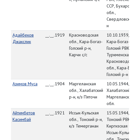
ССР, Бухарская
обл.,
Свердловский р-
н
Адайбеков
__.__.1919
Красноводская
10.10.1939,
Джакслик
обл., Кара-Богаз-
Кара-Богаз-
Голский р-н,
Голский РВК,
Карчи с/с
Туркменская ССР
Красноводская
обл., Кара-Богаз-
Голский р-н
Азимов Муса
__.__.1904
Маргеланская
10.05.1944,
обл., Халабатский
Халабатский РВК,
р-н, к/з Пяточи
Маргеланская
обл.
Айтимбетов
__.__.1921
Иссык-Кульская
15.05.1944,
Касимбай
обл., Тонский р-н,
Тонский РВК,
к/з Темерганан
Киргизская ССР,
Иссык-Кульская
обл., Тонский р-н