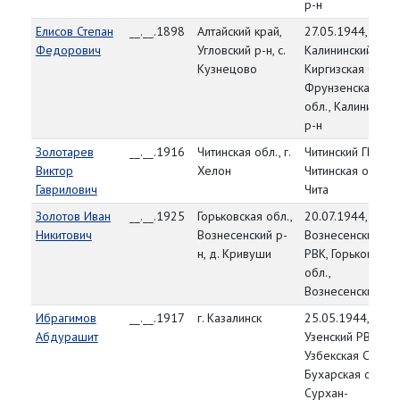
р-н
Елисов Степан
__.__.1898
Алтайский край,
27.05.1944,
Федорович
Угловский р-н, с.
Калининский РВК,
Кузнецово
Киргизская ССР,
Фрунзенская
обл., Калинински
р-н
Золотарев
__.__.1916
Читинская обл., г.
Читинский ГВК,
Виктор
Хелон
Читинская обл., г.
Гаврилович
Чита
Золотов Иван
__.__.1925
Горьковская обл.,
20.07.1944,
Никитович
Вознесенский р-
Вознесенский
н, д. Кривуши
РВК, Горьковская
обл.,
Вознесенский р-
Ибрагимов
__.__.1917
г. Казалинск
25.05.1944,
Абдурашит
Узенский РВК,
Узбекская ССР,
Бухарская обл.,
Сурхан-