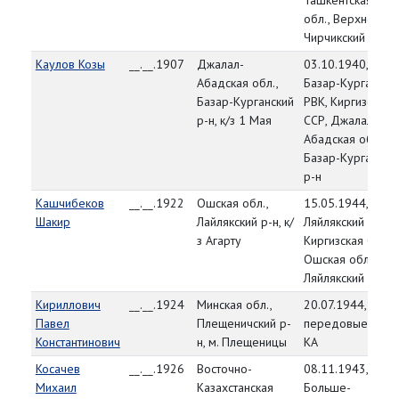
Ташкентская
обл., Верхне-
Чирчикский р-н
Каулов Козы
__.__.1907
Джалал-
03.10.1940,
Абадская обл.,
Базар-Кургански
Базар-Курганский
РВК, Киргизская
р-н, к/з 1 Мая
ССР, Джалал-
Абадская обл.,
Базар-Кургански
р-н
Кашчибеков
__.__.1922
Ошская обл.,
15.05.1944,
Шакир
Лайлякский р-н, к/
Ляйлякский РВК,
з Агарту
Киргизская ССР,
Ошская обл.,
Ляйлякский р-н
Кириллович
__.__.1924
Минская обл.,
20.07.1944,
Павел
Плещеничский р-
передовые част
Константинович
н, м. Плещеницы
КА
Косачев
__.__.1926
Восточно-
08.11.1943,
Михаил
Казахстанская
Больше-