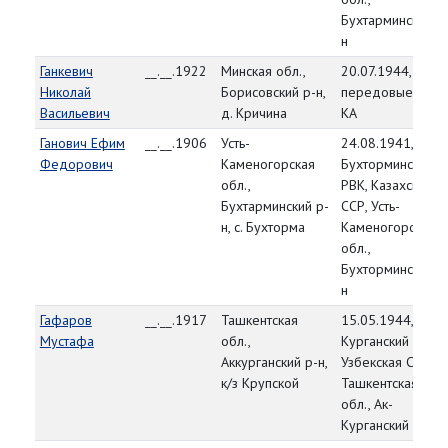
Бухтарминский р
н
Ганкевич
__.__.1922
Минская обл.,
20.07.1944,
Николай
Борисовский р-н,
передовые част
Васильевич
д. Кричина
КА
Ганович Ефим
__.__.1906
Усть-
24.08.1941,
Федорович
Каменогорская
Бухторминский
обл.,
РВК, Казахская
Бухтарминский р-
ССР, Усть-
н, с. Бухторма
Каменогорская
обл.,
Бухторминский р
н
Гафаров
__.__.1917
Ташкентская
15.05.1944, Ак-
Мустафа
обл.,
Курганский РВК,
Аккурганский р-н,
Узбекская ССР,
к/з Крупской
Ташкентская
обл., Ак-
Курганский р-н