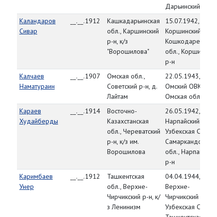
Дарьинский окр.
Каландаров
__.__.1912
Кашкадарьинская
15.07.1942,
Сивар
обл., Каршинский
Коршинский РВК,
р-н, к/з
Кошкодаренская
"Ворошилова"
обл., Коршинский
р-н
Калчаев
__.__.1907
Омская обл.,
22.05.1943,
Наматураин
Советский р-н, д.
Омский ОВК,
Лайтам
Омская обл.
Караев
__.__.1914
Восточно-
26.05.1942,
Худайберды
Казахстанская
Нарпайский РВК,
обл., Череватский
Узбекская ССР,
р-н, к/з им.
Самаркандская
Ворошилова
обл., Нарпайский
р-н
Каримбаев
__.__.1912
Ташкентская
04.04.1944,
Унер
обл., Верхне-
Верхне-
Чирчикский р-н, к/
Чирчикский РВК,
з Ленинизм
Узбекская ССР,