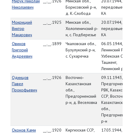
Мирук Николай
__.__.1926
Минская обл.,
20.07.1944,
Николаевич
Борисовский р-н,
передовые част
д. К.-Слобода
КА
Мокрицкий
__.__.1925
Минская обл.,
20.07.1944,
Виктор
Холопеничский р-
передовые част
Макарович
н, с. Подберезье
КА
Овинов
__.__.1899
Чкаловская обл.,
06.05.1944,
Григорий
Бузулукский р-н,
Ленинский РВК,
Андреевич
с. Сухаречка
Узбекская ССР, г.
Ташкент,
Ленинский р-н
Одинцов
__.__.1926
Восточно-
09.11.1943,
Павел
Казахстанская
Предгорненский
Прокофьевич
обл.,
РВК, Казахская
Предгорненский
ССР, Восточно-
р-н, д. Веселовка
Казахстанская
обл.,
Предгорненский
р-н
Оконов Ками
__.__.1920
Киргизская ССР,
17.03.1944,