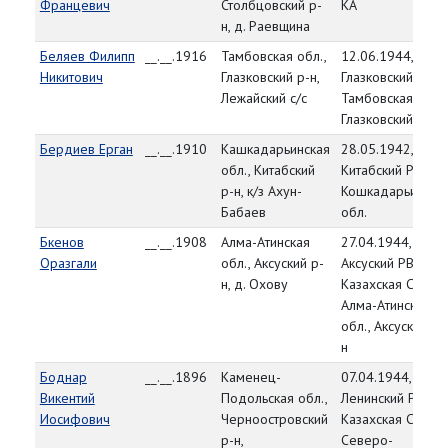
Францевич
Столбцовский р-
КА
н, д. Раевщина
Беляев Филипп
__.__.1916
Тамбовская обл.,
12.06.1944,
Никитович
Глазковский р-н,
Глазковский РВК,
Лежайский с/с
Тамбовская обл.,
Глазковский р-н
Бердиев Ерган
__.__.1910
Кашкадарьинская
28.05.1942,
обл., Китабский
Китабский РВК,
р-н, к/з Ахун-
Кошкадарьинска
Бабаев
обл.
Бкенов
__.__.1908
Алма-Атинская
27.04.1944,
Оразгали
обл., Аксуский р-
Аксуский РВК,
н, д. Охову
Казахская ССР,
Алма-Атинская
обл., Аксуский р-
н
Боднар
__.__.1896
Каменец-
07.04.1944,
Викентий
Подольская обл.,
Ленинский РВК,
Иосифович
Черноостровский
Казахская ССР,
р-н,
Северо-