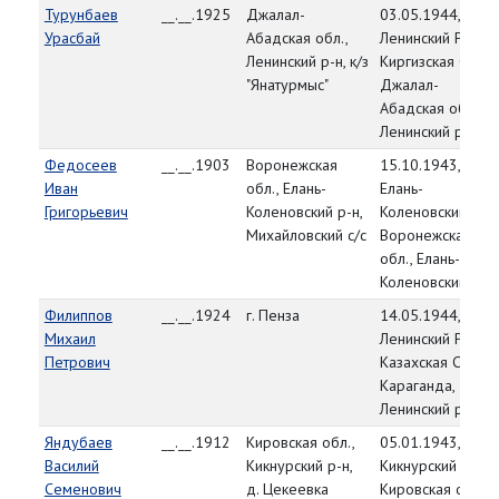
Турунбаев
__.__.1925
Джалал-
03.05.1944,
Урасбай
Абадская обл.,
Ленинский РВК,
Ленинский р-н, к/з
Киргизская ССР,
"Янатурмыс"
Джалал-
Абадская обл.,
Ленинский р-н
Федосеев
__.__.1903
Воронежская
15.10.1943,
Иван
обл., Елань-
Елань-
Григорьевич
Коленовский р-н,
Коленовский РВК
Михайловский с/с
Воронежская
обл., Елань-
Коленовский р-н
Филиппов
__.__.1924
г. Пенза
14.05.1944,
Михаил
Ленинский РВК,
Петрович
Казахская ССР, г.
Караганда,
Ленинский р-н
Яндубаев
__.__.1912
Кировская обл.,
05.01.1943,
Василий
Кикнурский р-н,
Кикнурский РВК,
Семенович
д. Цекеевка
Кировская обл.,