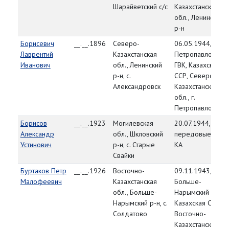
Шарайветский с/с
Казахстанская
обл., Ленинский
р-н
Борисевич
__.__.1896
Северо-
06.05.1944,
Лаврентий
Казахстанская
Петропавловский
Иванович
обл., Ленинский
ГВК, Казахская
р-н, с.
ССР, Северо-
Александровск
Казахстанская
обл., г.
Петропавловск
Борисов
__.__.1923
Могилевская
20.07.1944,
Александр
обл., Шкловский
передовые част
Устинович
р-н, с. Старые
КА
Свайки
Буртаков Петр
__.__.1926
Восточно-
09.11.1943,
Малофеевич
Казахстанская
Больше-
обл., Больше-
Нарымский РВК,
Нарымский р-н, с.
Казахская ССР,
Солдатово
Восточно-
Казахстанская