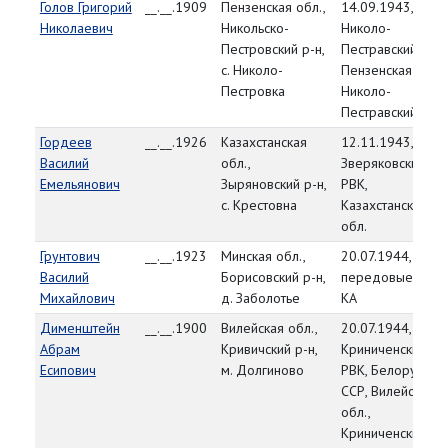
Голов Григорий
__.__.1909
Пензенская обл.,
14.09.1943,
Николаевич
Никольско-
Николо-
Пестровский р-н,
Пестравский РВК,
с. Николо-
Пензенская обл.,
Пестровка
Николо-
Пестравский р-н
Гордеев
__.__.1926
Казахстанская
12.11.1943,
Василий
обл.,
Зверяковский
Емельянович
Зыряновский р-н,
РВК,
с. Крестовна
Казахстанская
обл.
Грунтович
__.__.1923
Минская обл.,
20.07.1944,
Василий
Борисовский р-н,
передовые част
Михайлович
д. Заболотье
КА
Дименштейн
__.__.1900
Вилейская обл.,
20.07.1944,
Абрам
Кривичский р-н,
Криниченский
Есипович
м. Долгиново
РВК, Белорусска
ССР, Вилейская
обл.,
Криниченский р-