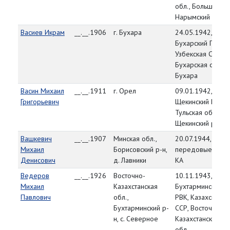
обл., Больше-
Нарымский р-н
Васиев Икрам
__.__.1906
г. Бухара
24.05.1942,
Бухарский ГВК,
Узбекская ССР,
Бухарская обл., г
Бухара
Васин Михаил
__.__.1911
г. Орел
09.01.1942,
Григорьевич
Щекинский РВК,
Тульская обл.,
Щекинский р-н
Вашкевич
__.__.1907
Минская обл.,
20.07.1944,
Михаил
Борисовский р-н,
передовые част
Денисович
д. Лавники
КА
Ведеров
__.__.1926
Восточно-
10.11.1943,
Михаил
Казахстанская
Бухтарминский
Павлович
обл.,
РВК, Казахская
Бухтарминский р-
ССР, Восточно-
н, с. Северное
Казахстанская
обл.,