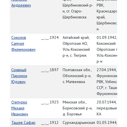
Андреевич
Щербиновский р-
РВК,
н, ст. Старо-
Краснодарский
Щербиновска
край,
Щербиновский р
н
Соколов
__.__.1924
Алтайский край,
01.09.1942, Усть-
Самуил
Ойротская АО,
Коксинский РВК,
Филимонович
Усть-Коксинский
Ойротская АО,
р-н, с. Тюгрюк
Усть-Коксинский
р-н
Сривный
__.__.1897
Полтавская обл.,
27.04.1944,
Паромон
Оболонский р-н,
Фрунзенский
Юдович
с. Матвеевна
РВК, Узбекская
ССР, г. Ташкент,
Фрунзенский р-н
Степурко
__.__.1925
Минская обл.,
20.07.1944,
Михаил
Борисовский р-н,
передовые част
Иванович
д. Боровья
КА
Ташев Сафар
__.__.1912
Сурхандарьинская
01.05.1944,