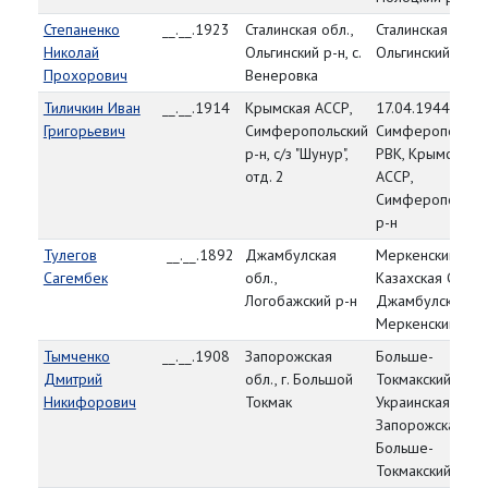
Степаненко
__.__.1923
Сталинская обл.,
Сталинская обл.,
Николай
Ольгинский р-н, с.
Ольгинский РВК
Прохорович
Венеровка
Тиличкин Иван
__.__.1914
Крымская АССР,
17.04.1944,
Григорьевич
Симферопольский
Симферопольск
р-н, с/з "Шунур",
РВК, Крымская
отд. 2
АССР,
Симферопольск
р-н
Тулегов
__.__.1892
Джамбулская
Меркенский РВК
Сагембек
обл.,
Казахская ССР,
Логобажский р-н
Джамбулская об
Меркенский р-н
Тымченко
__.__.1908
Запорожская
Больше-
Дмитрий
обл., г. Большой
Токмакский РВК,
Никифорович
Токмак
Украинская ССР,
Запорожская обл
Больше-
Токмакский р-н