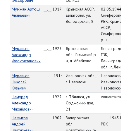
Федорович
Селища
Мумжан Артюш
__.__.1917
Крымская АССР,
02.05.1944,
Ананьевич
Евпатория, ул.
Симферопольск
Володарская, 8
РВК, Крымская
АССР,
Симферопольск
р-н
Муравьев
__.__.1923
Ярославская
Ленинградский
Александр
обл., Галичский р-
ГВК,
Феоктистанович
н, д. Абабково
Ленинградская
обл., г. Ленингр
Муравьев
__.__.1914
Ивановская обл.,
Наволокский РВК
Николай
г. Наволоки
Ивановская обл.
Кузьмич
Наволокский р-н
Намурад
__.__.1922
г. Тбилиси, ул.
Акшантакский Р
Александр
Орджоникидзе,
Михайлович
21
Немытов
__.__.1902
Запорожская
__.__.1943 Минс
Андрей
обл.,
РВК
Григорьевич
Новотроицкий р-