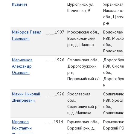
Кузьмич
Цурюпинск, ул.
Украинская ССР,
Шевченко, 9
Николаевская
обл., Цюрупинск
р-н
Майоров Павел
__.__.1907
Московская обл.,
Волоколамский
Павлович
Волоколамский
РВК, Московская
р-н, д. Шилово
обл.,
Волоколамский 
Марченков
__.__.1926
Смоленская обл.,
Дорогобужский
Александр
Дорогобужский
РВК, Смоленская
Осипович
р-н,
обл.,
Первомайский с/с
Дорогобужский 
н
Махин Николай
__.__.1926
Ярославская
Солигаличский
Дмитриевич
обл.,
РВК, Ярославска
Солигаличский р-
обл.,
н, д. Маклока
Солигаличский р
Миронов
__.__.1914
Горьковская обл.,
Горьковская обл.
Константин
Борский р-н, д.
Борский РВК