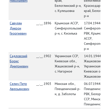
Николаевич
край,
Белоглинский РВ
Белоглинский р-н,
Краснодарский
с. Кулешовка
край, Белоглинс
р-н
Савулян
__.__.1896
Крымская АССР,
17.04.1944,
Дикрон
Симферопольский
Симферопольск
Георгиевич
р-н, с. Кисилька
РВК, Крымская
АССР,
Симферопольск
р-н
Садловский
__.__.1902
Украинская ССР,
14.01.1944,
Борис
Киевская обл.,
Жашковский РВК
Дмитриевич
Жашковский р-н,
Украинская ССР,
с. Нагорное
Киевская обл.,
Жашковский р-н
Селич Петр
__.__.1903
Минская обл.,
06.07.1944,
Аверьянович
Плещеничский р-
Плещеничский
н, д. Заболоты
РВК, Белорусска
ССР, Минская обл
Плещеничский р