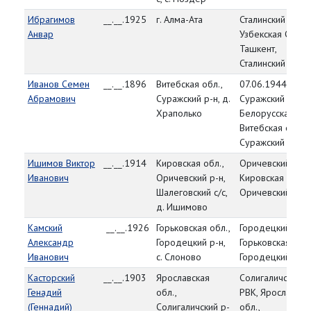
Ибрагимов
__.__.1925
г. Алма-Ата
Сталинский РВК,
Анвар
Узбекская ССР, г.
Ташкент,
Сталинский р-н
Иванов Семен
__.__.1896
Витебская обл.,
07.06.1944,
Абрамович
Суражский р-н, д.
Суражский РВК,
Храполько
Белорусская ССР
Витебская обл.,
Суражский р-н
Ишимов Виктор
__.__.1914
Кировская обл.,
Оричевский РВК
Иванович
Оричевский р-н,
Кировская обл.,
Шалеговский с/с,
Оричевский р-н
д. Ишимово
Камский
__.__.1926
Горьковская обл.,
Городецкий РВК
Александр
Городецкий р-н,
Горьковская обл.
Иванович
с. Слоново
Городецкий р-н
Касторский
__.__.1903
Ярославская
Солигаличский
Генадий
обл.,
РВК, Ярославска
(Геннадий)
Солигаличский р-
обл.,