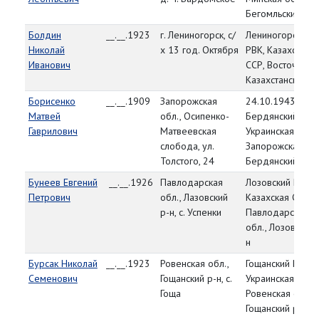
Бегомльский р-н
Болдин
__.__.1923
г. Лениногорск, с/
Лениногорский
Николай
х 13 год. Октября
РВК, Казахская
Иванович
ССР, Восточно-
Казахстанская об
Борисенко
__.__.1909
Запорожская
24.10.1943,
Матвей
обл., Осипенко-
Бердянский РВК
Гаврилович
Матвеевская
Украинская ССР,
слобода, ул.
Запорожская обл
Толстого, 24
Бердянский р-н
Бунеев Евгений
__.__.1926
Павлодарская
Лозовский РВК,
Петрович
обл., Лазовский
Казахская ССР,
р-н, с. Успенки
Павлодарская
обл., Лозовский 
н
Бурсак Николай
__.__.1923
Ровенская обл.,
Гощанский РВК,
Семенович
Гощанский р-н, с.
Украинская ССР,
Гоща
Ровенская обл.,
Гощанский р-н