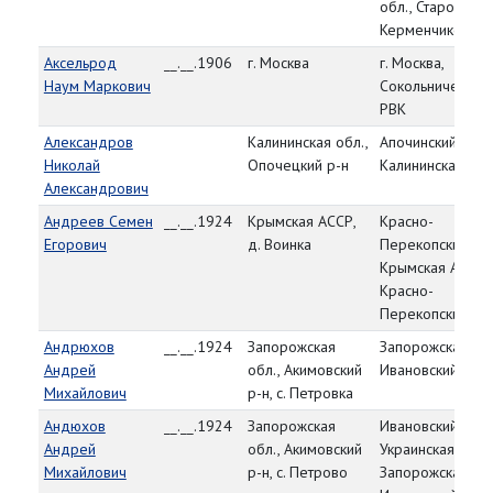
обл., Старо-
Керменчикский 
Аксельрод
__.__.1906
г. Москва
г. Москва,
Наум Маркович
Сокольнический
РВК
Александров
Калининская обл.,
Апочинский РВК,
Николай
Опочецкий р-н
Калининская обл
Александрович
Андреев Семен
__.__.1924
Крымская АССР,
Красно-
Егорович
д. Воинка
Перекопский РВ
Крымская АССР,
Красно-
Перекопский р-
Андрюхов
__.__.1924
Запорожская
Запорожская обл
Андрей
обл., Акимовский
Ивановский РВК
Михайлович
р-н, с. Петровка
Андюхов
__.__.1924
Запорожская
Ивановский РВК,
Андрей
обл., Акимовский
Украинская ССР,
Михайлович
р-н, с. Петрово
Запорожская обл