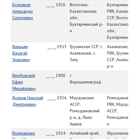
Бухряков
__.__.1926
Восточно-
Бухтарминский
Александр
Казахстанская
РВК, Казахская
Сергеевич
обл.,
ССР, Восточно-
Бухтарминский р-
Казахстанская
н
обл.,
Бухтарминский р
Ванцьян
__.__.1913
Грузинская ССР, г.
Ахалкалакский
Вачагай
Ахалкалаки, с.
РВК, Грузинская
Унакович
Заку
ССР, Ахалкалакс
р-н
Вербовский
__.__.1900
г.
Ефим
Ворошиловград
Михайлович
Волков Николай
__.__.1926
Мордовская
Ромодановский
Дмитриевич
АССР,
РВК, Мордовска
Ромодановский
АССР,
р-н, д. Лыко
Ромодановский 
Ащика
н
Волковенко
__.__.1914
Алтайский край,
Фрунзенский РВ