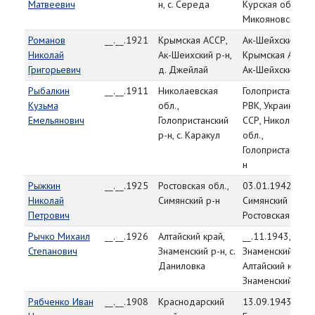
Матвеевич
н, с. Середа
Курская обл.,
Микояновский р
Романов
__.__.1921
Крымская АССР,
Ак-Шейхский РВК
Николай
Ак-Шеихский р-н,
Крымская АССР,
Григорьевич
д. Джейлай
Ак-Шейхский р-н
Рыбалкин
__.__.1911
Николаевская
Голопристанский
Кузьма
обл.,
РВК, Украинская
Емельянович
Голопристанский
ССР, Николаевск
р-н, с. Каракул
обл.,
Голопристанский
н
Рыжкин
__.__.1925
Ростовская обл.,
03.01.1942,
Николай
Симянский р-н
Симянский РВК,
Петрович
Ростовская обл.
Рычко Михаил
__.__.1926
Алтайский край,
__.11.1943,
Степанович
Знаменский р-н, с.
Знаменский РВК,
Даниловка
Алтайский край,
Знаменский р-н
Рябченко Иван
__.__.1908
Краснодарский
13.09.1943,