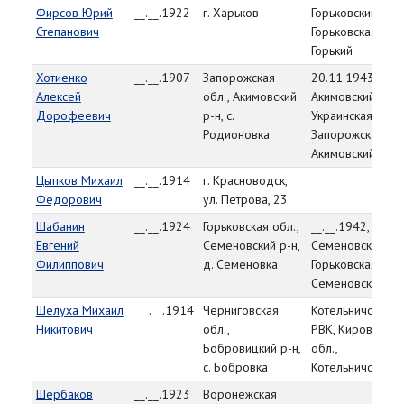
Фирсов Юрий
__.__.1922
г. Харьков
Горьковский РВК
Степанович
Горьковская обл.,
Горький
Хотиенко
__.__.1907
Запорожская
20.11.1943,
Алексей
обл., Акимовский
Акимовский РВК,
Дорофеевич
р-н, с.
Украинская ССР,
Родионовка
Запорожская обл
Акимовский р-н
Цыпков Михаил
__.__.1914
г. Красноводск,
Федорович
ул. Петрова, 23
Шабанин
__.__.1924
Горьковская обл.,
__.__.1942,
Евгений
Семеновский р-н,
Семеновский РВ
Филиппович
д. Семеновка
Горьковская обл.
Семеновский р-
Шелуха Михаил
__.__.1914
Черниговская
Котельничский
Никитович
обл.,
РВК, Кировская
Бобровицкий р-н,
обл.,
с. Бобровка
Котельничский р
Шербаков
__.__.1923
Воронежская