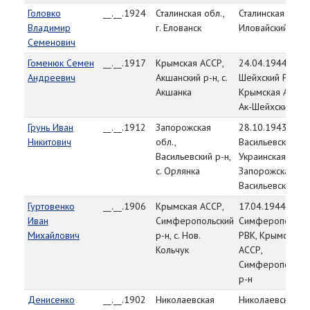
Головко
__.__.1924
Сталинская обл.,
Сталинская обл.,
Владимир
г. Елованск
Иловайский РВК
Семенович
Гоменюк Семен
__.__.1917
Крымская АССР,
24.04.1944, Ак-
Андреевич
Акшанский р-н, с.
Шейхский РВК,
Акшанка
Крымская АССР,
Ак-Шейхский р-н
Грунь Иван
__.__.1912
Запорожская
28.10.1943,
Никитович
обл.,
Васильевский РВ
Васильевский р-н,
Украинская ССР,
с. Орлянка
Запорожская обл
Васильевский р-
Гуртовенко
__.__.1906
Крымская АССР,
17.04.1944,
Иван
Симферопольский
Симферопольск
Михайлович
р-н, с. Нов.
РВК, Крымская
Кольчук
АССР,
Симферопольск
р-н
Денисенко
__.__.1902
Николаевская
Николаевская