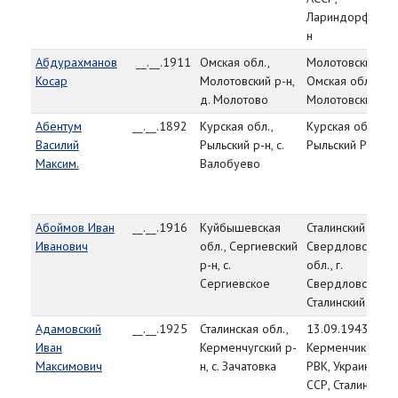
Лариндорфский 
н
Абдурахманов
__.__.1911
Омская обл.,
Молотовский РВ
Косар
Молотовский р-н,
Омская обл.,
д. Молотово
Молотовский р-
Абентум
__.__.1892
Курская обл.,
Курская обл.,
Василий
Рыльский р-н, с.
Рыльский РВК
Максим.
Валобуево
Абоймов Иван
__.__.1916
Куйбышевская
Сталинский РВК,
Иванович
обл., Сергиевский
Свердловская
р-н, с.
обл., г.
Сергиевское
Свердловск,
Сталинский р-н
Адамовский
__.__.1925
Сталинская обл.,
13.09.1943, Стар
Иван
Керменчугский р-
Керменчикский
Максимович
н, с. Зачатовка
РВК, Украинская
ССР, Сталинская