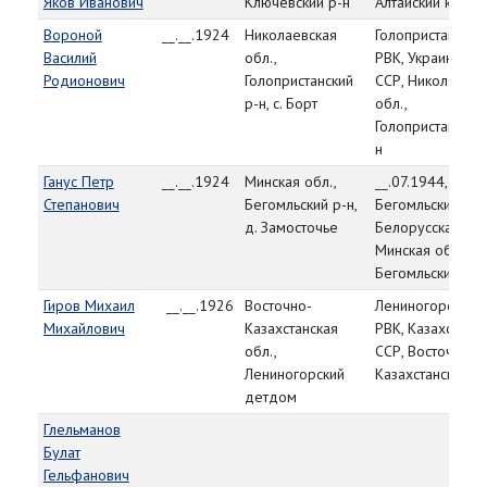
Яков Иванович
Ключевский р-н
Алтайский край
Вороной
__.__.1924
Николаевская
Голопристанский
Василий
обл.,
РВК, Украинская
Родионович
Голопристанский
ССР, Николаевск
р-н, с. Борт
обл.,
Голопристанский
н
Ганус Петр
__.__.1924
Минская обл.,
__.07.1944,
Степанович
Бегомльский р-н,
Бегомльский РВК
д. Замосточье
Белорусская ССР
Минская обл.,
Бегомльский р-н
Гиров Михаил
__.__.1926
Восточно-
Лениногорский
Михайлович
Казахстанская
РВК, Казахская
обл.,
ССР, Восточно-
Лениногорский
Казахстанская об
детдом
Глельманов
Булат
Гельфанович