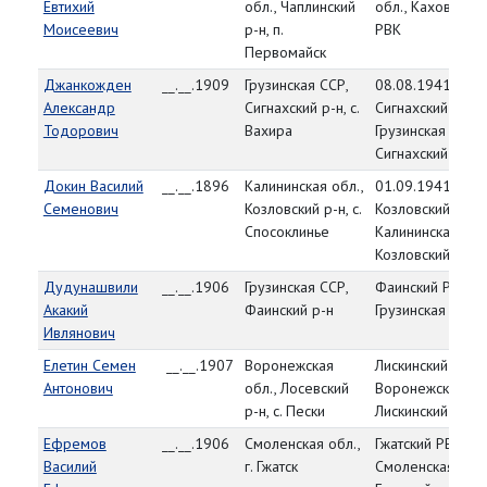
Евтихий
обл., Чаплинский
обл., Каховский
Моисеевич
р-н, п.
РВК
Первомайск
Джанкожден
__.__.1909
Грузинская ССР,
08.08.1941,
Александр
Сигнахский р-н, с.
Сигнахский РВК,
Тодорович
Вахира
Грузинская ССР,
Сигнахский р-н
Докин Василий
__.__.1896
Калининская обл.,
01.09.1941,
Семенович
Козловский р-н, с.
Козловский РВК,
Спосоклинье
Калининская обл
Козловский р-н
Дудунашвили
__.__.1906
Грузинская ССР,
Фаинский РВК,
Акакий
Фаинский р-н
Грузинская ССР
Ивлянович
Елетин Семен
__.__.1907
Воронежская
Лискинский РВК,
Антонович
обл., Лосевский
Воронежская обл
р-н, с. Пески
Лискинский р-н
Ефремов
__.__.1906
Смоленская обл.,
Гжатский РВК,
Василий
г. Гжатск
Смоленская обл.