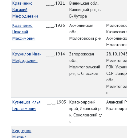
Кравченко
__.__.1921
Винницкая обл.,
Василий
Винницкий р-н, с.
Мефодиевич
Б.-Хутора
Кравченко
__.__.1926
Акмолинская
Молотовский РВ
Николай
обл.,
Казахская ССР,
Максимович
Молотовский р-н
Акмолинская обл
Молотовский р-
Кружилов Иван
__.__.1914
Запорожская
28.10.1943,
Мефодьевич
обл.,
Мелитопольский
Мелитопольский
РВК, Украинская
р-н, с. Спасское
ССР, Запорожска
обл.,
Мелитопольский
н
Кузнецов Илья
__.__.1903
Красноярский
Аланский РВК,
Герасимович
край, Иланский р-
Красноярский к
н, Соколовский с/
с
Кундеров
Михаил