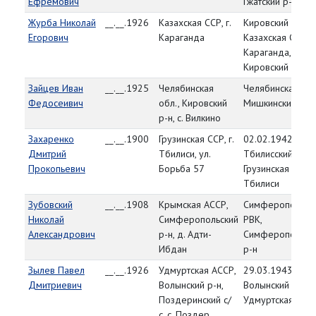
Ефремович
Гжатский р-н
Журба Николай
__.__.1926
Казахская ССР, г.
Кировский РВК,
Егорович
Караганда
Казахская ССР, г.
Караганда,
Кировский р-н
Зайцев Иван
__.__.1925
Челябинская
Челябинская обл
Федосеивич
обл., Кировский
Мишкинский РВК
р-н, с. Вилкино
Захаренко
__.__.1900
Грузинская ССР, г.
02.02.1942,
Дмитрий
Тбилиси, ул.
Тбилисский ГВК,
Прокопьевич
Борьба 57
Грузинская ССР, г
Тбилиси
Зубовский
__.__.1908
Крымская АССР,
Симферопольск
Николай
Симферопольский
РВК,
Александрович
р-н, д. Адти-
Симферопольск
Ибдан
р-н
Зылев Павел
__.__.1926
Удмуртская АССР,
29.03.1943,
Дмитриевич
Волынский р-н,
Волынский РВК,
Поздеринский с/
Удмуртская АСС
с, с. Поздер