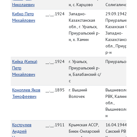
Николаевич
н, с. Карцово
Солигаличский р
Кибко Петр
__.__.1924
Западно-
29.09.1942,
Михайлович
Казахстанская
Приуральный РВ
обл., г. Уральск,
Казахская ССР,
Приуральский р-
Западно-
н, х. Хамин
Казахстанская
обл., Приуральн
р-н
Кийка (Кипка)
__.__.1924
г. Уральск,
Приуральский Р
Петр
Приуральский р-
Михайлович
н, Балабанский с/
с
Коноплев Яков
__.__.1895
г. Вышний
Вышневолоцкий
Тимофеевич
Волочек
РВК, Калининска
обл.,
Вышневолоцкий
н
Кострулев
__.__.1911
Крымская АССР,
16.04.1944,
Андрей
Биюк-Онларский
Сакский РВК,