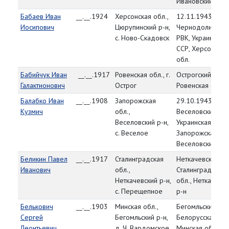
Ивановский р-н
Бабаев Иван
__.__.1924
Херсонская обл.,
12.11.1943,
Иосипович
Цюрупинский р-н,
Чернодолинский
с. Ново-Скадовск
РВК, Украинская
ССР, Херсонская
обл.
Бабийчук Иван
__.__.1917
Ровенская обл., г.
Острогский РВК,
Галактионович
Острог
Ровенская обл.
Балабко Иван
__.__.1908
Запорожская
29.10.1943,
Кузмич
обл.,
Веселовский РВК
Веселовский р-н,
Украинская ССР,
с. Веселое
Запорожская обл
Веселовский р-н
Беликин Павел
__.__.1917
Сталинградская
Неткачевский РВ
Иванович
обл.,
Сталинградская
Неткачевский р-н,
обл., Неткачевск
с. Перещепное
р-н
Белькович
__.__.1903
Минская обл.,
Бегомльский РВК
Сергей
Бегомльский р-н,
Белорусская ССР
Леонтьевич
д. Ч. Вардомское
Минская обл.,