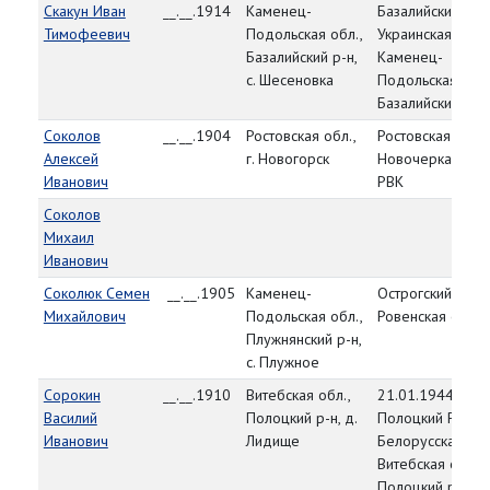
Скакун Иван
__.__.1914
Каменец-
Базалийский РВК
Тимофеевич
Подольская обл.,
Украинская ССР,
Базалийский р-н,
Каменец-
с. Шесеновка
Подольская обл.
Базалийский р-н
Соколов
__.__.1904
Ростовская обл.,
Ростовская обл.,
Алексей
г. Новогорск
Новочеркасский
Иванович
РВК
Соколов
Михаил
Иванович
Соколюк Семен
__.__.1905
Каменец-
Острогский РВК,
Михайлович
Подольская обл.,
Ровенская обл.
Плужнянский р-н,
с. Плужное
Сорокин
__.__.1910
Витебская обл.,
21.01.1944,
Василий
Полоцкий р-н, д.
Полоцкий РВК,
Иванович
Лидище
Белорусская ССР
Витебская обл.,
Полоцкий р-н