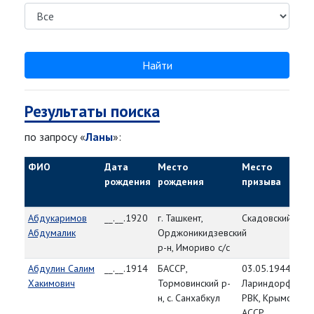
Найти
Результаты поиска
по запросу «
Ланы
»:
ФИО
Дата
Место
Место
рождения
рождения
призыва
Абдукаримов
__.__.1920
г. Ташкент,
Скадовский РВК
Абдумалик
Орджоникидзевский
р-н, Имориво с/с
Абдулин Салим
__.__.1914
БАССР,
03.05.1944,
Хакимович
Тормовинский р-
Лариндорфский
н, с. Санхабкул
РВК, Крымская
АССР,