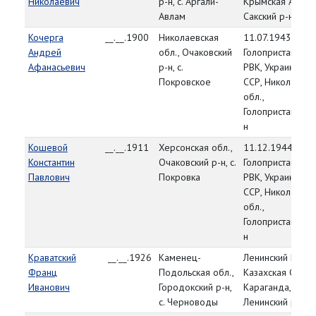
Николаевич
р-н, с. Аргали-
Крымская АССР,
Авлам
Сакский р-н
Кочерга
__.__.1900
Николаевская
11.07.1943,
Андрей
обл., Очаковский
Голопристанский
Афанасьевич
р-н, с.
РВК, Украинская
Покровское
ССР, Николаевск
обл.,
Голопристанский
н
Кошевой
__.__.1911
Херсонская обл.,
11.12.1944,
Константин
Очаковский р-н, с.
Голопристанский
Павлович
Покровка
РВК, Украинская
ССР, Николаевск
обл.,
Голопристанский
н
Краватский
__.__.1926
Каменец-
Ленинский РВК,
Франц
Подольская обл.,
Казахская ССР, г.
Иванович
Городокский р-н,
Караганда,
с. Черноводы
Ленинский р-н