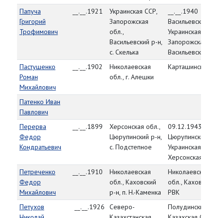
Папуча
__.__.1921
Украинская ССР,
__.__.1940
Григорий
Запорожская
Васильевский РВ
Трофимович
обл.,
Украинская ССР,
Васильевский р-н,
Запорожская обл
с. Скелька
Васильевский р-
Пастушенко
__.__.1902
Николаевская
Карташинский Р
Роман
обл., г. Алешки
Михайлович
Патенко Иван
Павлович
Перерва
__.__.1899
Херсонская обл.,
09.12.1943,
Федор
Цюрупинский р-н,
Цюрупинский РВ
Кондратьевич
с. Подстепное
Украинская ССР,
Херсонская обл.
Петреченко
__.__.1910
Николаевская
Николаевская
Федор
обл., Каховский
обл., Каховский
Михайлович
р-н, п. Н.-Каменка
РВК
Петухов
__.__.1926
Северо-
Полудинский РВ
Николай
Казахстанская
Казахская ССР,