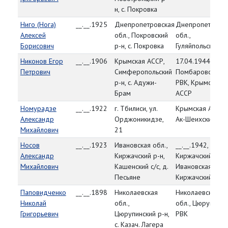
н, с. Покровка
Ниго (Нога)
__.__.1925
Днепропетровская
Днепропетровс
Алексей
обл., Покровский
обл.,
Борисович
р-н, с. Покровка
Гуляйпольский Р
Никонов Егор
__.__.1906
Крымская АССР,
17.04.1944,
Петрович
Симферопольский
Помбаровский
р-н, с. Адужи-
РВК, Крымская
Брам
АССР
Номурадзе
__.__.1922
г. Тбилиси, ул.
Крымская АССР,
Александр
Орджоникидзе,
Ак-Шеихский РВ
Михайлович
21
Носов
__.__.1923
Ивановская обл.,
__.__.1942,
Александр
Киржачский р-н,
Киржачский РВК,
Михайлович
Кашенский с/с, д.
Ивановская обл.
Песьяне
Киржачский р-н
Паповидченко
__.__.1898
Николаевская
Николаевская
Николай
обл.,
обл., Цюрупинск
Григорьевич
Цюрупинский р-н,
РВК
с. Казач. Лагера