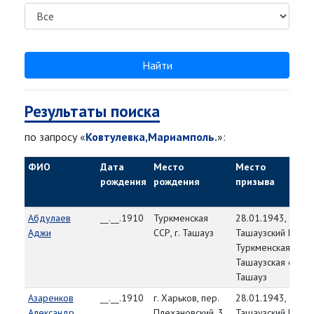
Найти
Результаты поиска
по запросу «
Ковтулевка,Мариамполь.
»:
ФИО
Дата
Место
Место
рождения
рождения
призыва
Абдулаев
__.__.1910
Туркменская
28.01.1943,
Аджи
ССР, г. Ташауз
Ташаузский ГВК,
Туркменская ССР,
Ташаузская обл., г
Ташауз
Азаренков
__.__.1910
г. Харьков, пер.
28.01.1943,
Александр
Плехановский, 3
Ташаузский ГВК,