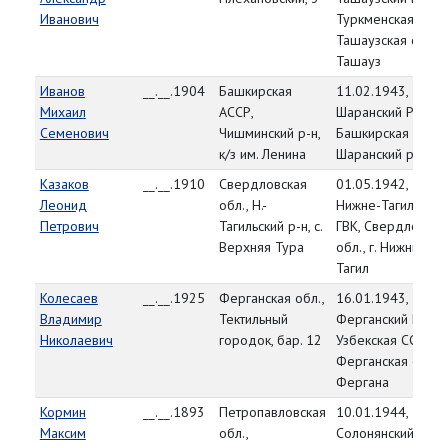
Иванович
Туркменская ССР,
Ташаузская обл., г
Ташауз
Иванов
__.__.1904
Башкирская
11.02.1943,
Михаил
АССР,
Шаранский РВК,
Семенович
Чишминский р-н,
Башкирская АССР,
к/з им. Ленина
Шаранский р-н
Казаков
__.__.1910
Свердловская
01.05.1942,
Леонид
обл., Н.-
Нижне-Тагильский
Петрович
Тагильский р-н, с.
ГВК, Свердловска
Верхняя Тура
обл., г. Нижний
Тагил
Колесаев
__.__.1925
Ферганская обл.,
16.01.1943,
Владимир
Тектильный
Ферганский ГВК,
Николаевич
городок, бар. 12
Узбекская ССР,
Ферганская обл., г
Фергана
Кормин
__.__.1893
Петропавловская
10.01.1944,
Максим
обл.,
Солонянский РВК,