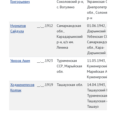
Григорьевич
Соколовский р-н,
Украинская ССР,
с. Вогулино
Днепропетровска
обл., Солонянский
р-н
Нурматов
__.__.1912
Самаркандская
01.06.1942, Кара-
Сайдула
обл.,
Дарьинский РВК,
Карадарьинский
Узбекская ССР,
р-н, к/з им.
Самаркандская
Ленина
обл., Кара-
Дарьинский р-н
Увязов Аким
__.__.1923
Туркменская
11.05.1943,
ССР, Марыйская
Куженерский РВК,
обл.
Марийская АССР,
Куженерский р-н
Ходженепесов
__.__.1919
Ташаузская обл.
14.04.1943,
Колпак
Ташаузский ГВК,
Туркменская ССР,
Ташаузская обл., г
Ташауз