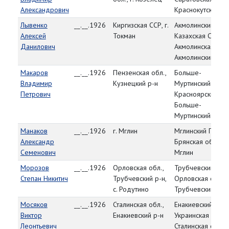
Александрович
Краснокутский р-
Лывенко
__.__.1926
Киргизская ССР, г.
Акмолинский РВК
Алексей
Токман
Казахская ССР,
Данилович
Акмолинская обл.
Акмолинский р-н
Макаров
__.__.1926
Пензенская обл.,
Больше-
Владимир
Кузнецкий р-н
Муртинский РВК,
Петрович
Красноярский кра
Больше-
Муртинский р-н
Манаков
__.__.1926
г. Мглин
Мглинский ГВК,
Александр
Брянская обл., г.
Семенович
Мглин
Морозов
__.__.1926
Орловская обл.,
Трубчевский РВК
Степан Никитич
Трубчевский р-н,
Орловская обл.,
с. Родутино
Трубчевский р-н
Мосяков
__.__.1926
Сталинская обл.,
Енакиевский РВК,
Виктор
Енакиевский р-н
Украинская ССР,
Леонтьевич
Сталинская обл., г