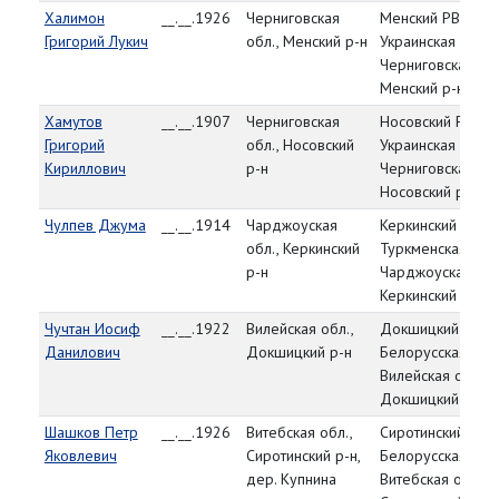
Халимон
__.__.1926
Черниговская
Менский РВК,
Григорий Лукич
обл., Менский р-н
Украинская ССР,
Черниговская обл
Менский р-н
Хамутов
__.__.1907
Черниговская
Носовский РВК,
Григорий
обл., Носовский
Украинская ССР,
Кириллович
р-н
Черниговская обл
Носовский р-н
Чулпев Джума
__.__.1914
Чарджоуская
Керкинский РВК,
обл., Керкинский
Туркменская ССР
р-н
Чарджоуская обл
Керкинский р-н
Чучтан Иосиф
__.__.1922
Вилейская обл.,
Докшицкий РВК,
Данилович
Докшицкий р-н
Белорусская ССР
Вилейская обл.,
Докшицкий р-н
Шашков Петр
__.__.1926
Витебская обл.,
Сиротинский РВК,
Яковлевич
Сиротинский р-н,
Белорусская ССР
дер. Купнина
Витебская обл.,