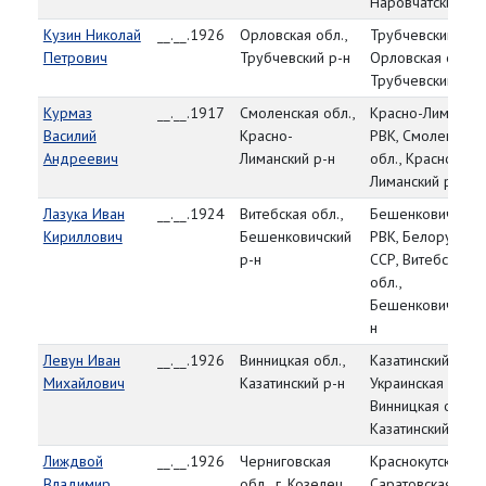
Наровчатский р-
Кузин Николай
__.__.1926
Орловская обл.,
Трубчевский РВК
Петрович
Трубчевский р-н
Орловская обл.,
Трубчевский р-н
Курмаз
__.__.1917
Смоленская обл.,
Красно-Лимански
Василий
Красно-
РВК, Смоленская
Андреевич
Лиманский р-н
обл., Красно-
Лиманский р-н
Лазука Иван
__.__.1924
Витебская обл.,
Бешенковичский
Кириллович
Бешенковичский
РВК, Белорусска
р-н
ССР, Витебская
обл.,
Бешенковичский 
н
Левун Иван
__.__.1926
Винницкая обл.,
Казатинский РВК,
Михайлович
Казатинский р-н
Украинская ССР,
Винницкая обл.,
Казатинский р-н
Лиждвой
__.__.1926
Черниговская
Краснокутский РВ
Владимир
обл., г. Козелец
Саратовская обл.