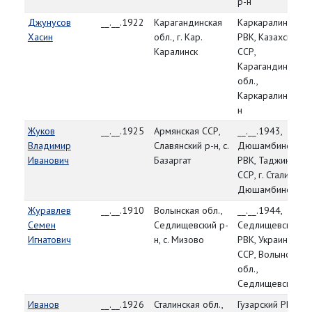
р-н
Джунусов
__.__.1922
Карагандинская
Каркаралинский
Хасин
обл., г. Кар.
РВК, Казахская
Каралинск
ССР,
Карагандинская
обл.,
Каркаралинский 
н
Жуков
__.__.1925
Армянская ССР,
__.__.1943,
Владимир
Славянский р-н, с.
Дюшамбинский
Иванович
Базаргат
РВК, Таджикская
ССР, г. Сталинаба
Дюшамбинский р
Журавлев
__.__.1910
Волынская обл.,
__.__.1944,
Семен
Седлищевский р-
Седлищевский
Игнатович
н, с. Мизово
РВК, Украинская
ССР, Волынская
обл.,
Седлищевский р-
Иванов
__.__.1926
Сталинская обл.,
Гузарский РВК,