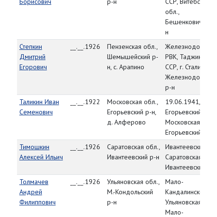
Борисович
р-н
ССР, Витебская
обл.,
Бешенковичский 
н
Степкин
__.__.1926
Пензенская обл.,
Железнодорожн
Дмитрий
Шемышейский р-
РВК, Таджикская
Егорович
н, с. Арапино
ССР, г. Сталинаба
Железнодорожн
р-н
Таликин Иван
__.__.1922
Московская обл.,
19.06.1941,
Семенович
Егорьевский р-н,
Егорьевский РВК,
д. Алферово
Московская обл.,
Егорьевский р-н
Тимошкин
__.__.1926
Саратовская обл.,
Ивантеевский РВ
Алексей Ильич
Ивантеевский р-н
Саратовская обл.
Ивантеевский р-
Толмачев
__.__.1926
Ульяновская обл.,
Мало-
Андрей
М.-Кондольский
Кандалинский РВ
Филиппович
р-н
Ульяновская обл.
Мало-