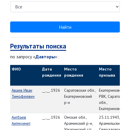
Найти
Результаты поиска
по запросу «
Давторы
»:
ФИО
Дата
Место
Место
рождения
рождения
призыва
Аваев Иван
__.__.1926
Саратовская обл.,
Екатериновский
Тимофеевич
Екатериновский
РВК, Саратовская
р-н
обл.,
Екатериновский р
Аитбаев
__.__.1926
Омская обл.,
25.11.1943,
Аитмухмет
Араминский р-н,
Арамильский РВК
Уткаринский с/с,
Свердловская