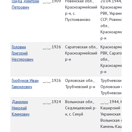
Гойда Дмитрий
__.__.1909
Ровенская обл.,
20.04.1944,
Петрович
Красноармейский
Красноармейски
р-н, с.
РВК, Украинская
Пустоиваново
ССР, Ровенская
обл.,
Красноармейски
р-н
Головин
__.__.1926
Саратовская обл.,
Красноармейски
Григорий
Красноармейский
РВК, Саратовская
Нестерович
р-н
обл.,
Красноармейски
р-н
Горбунов Иван
__.__.1926
Орловская обл.,
Трубчевский РВК
Гаврилович
Трубчевский р-н
Орловская обл.,
Трубчевский р-н
Данилюк
__.__.1924
Волынская обл.,
__.__.1944, Камен
Николай
Седлищевский р-
Каширский РВК,
Климович
н, с. Секуй
Украинская ССР,
Волынская обл.,
Камень-Каширск