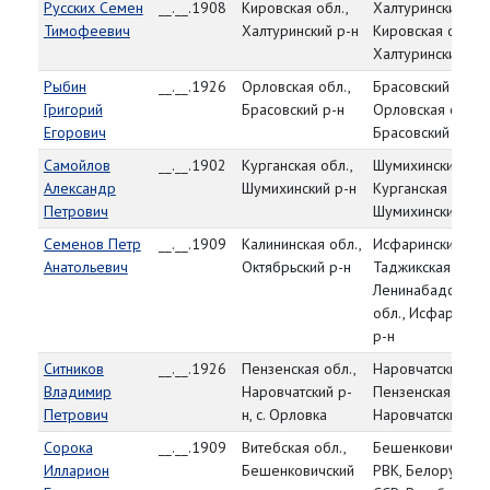
Русских Семен
__.__.1908
Кировская обл.,
Халтуринский РВ
Тимофеевич
Халтуринский р-н
Кировская обл.,
Халтуринский р-н
Рыбин
__.__.1926
Орловская обл.,
Брасовский РВК,
Григорий
Брасовский р-н
Орловская обл.,
Егорович
Брасовский р-н
Самойлов
__.__.1902
Курганская обл.,
Шумихинский РВК
Александр
Шумихинский р-н
Курганская обл.,
Петрович
Шумихинский р-н
Семенов Петр
__.__.1909
Калининская обл.,
Исфаринский РВК
Анатольевич
Октябрьский р-н
Таджикская ССР,
Ленинабадская
обл., Исфаринск
р-н
Ситников
__.__.1926
Пензенская обл.,
Наровчатский РВ
Владимир
Наровчатский р-
Пензенская обл.,
Петрович
н, с. Орловка
Наровчатский р-
Сорока
__.__.1909
Витебская обл.,
Бешенковичский
Илларион
Бешенковичский
РВК, Белорусска