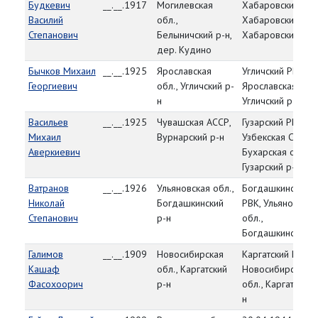
Будкевич
__.__.1917
Могилевская
Хабаровский РВК
Василий
обл.,
Хабаровский кра
Степанович
Белыничский р-н,
Хабаровский р-н
дер. Кудино
Бычков Михаил
__.__.1925
Ярославская
Угличский РВК,
Георгиевич
обл., Угличский р-
Ярославская обл.
н
Угличский р-н
Васильев
__.__.1925
Чувашская АССР,
Гузарский РВК,
Михаил
Вурнарский р-н
Узбекская ССР,
Аверкиевич
Бухарская обл.,
Гузарский р-н
Ватранов
__.__.1926
Ульяновская обл.,
Богдашкинский
Николай
Богдашкинский
РВК, Ульяновская
Степанович
р-н
обл.,
Богдашкинский р
Галимов
__.__.1909
Новосибирская
Каргатский РВК,
Кашаф
обл., Каргатский
Новосибирская
Фасохоорич
р-н
обл., Каргатский 
н