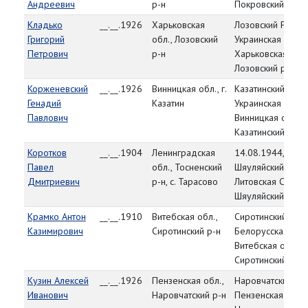
Андреевич
р-н
Покровский р-н
Кладько
__.__.1926
Харьковская
Лозовский РВК,
Григорий
обл., Лозовский
Украинская ССР,
Петрович
р-н
Харьковская обл.
Лозовский р-н
Корженевский
__.__.1926
Винницкая обл., г.
Казатинский РВК,
Генадий
Казатин
Украинская ССР,
Павлович
Винницкая обл.,
Казатинский р-н
Коротков
__.__.1904
Ленинградская
14.08.1944,
Павел
обл., Тосненский
Шяуляйский УВК,
Дмитриевич
р-н, с. Тарасово
Литовская ССР,
Шяуляйский уезд
Крамко Антон
__.__.1910
Витебская обл.,
Сиротинский РВК,
Казимирович
Сиротинский р-н
Белорусская ССР
Витебская обл.,
Сиротинский р-н
Кузин Алексей
__.__.1926
Пензенская обл.,
Наровчатский РВ
Иванович
Наровчатский р-н
Пензенская обл.,