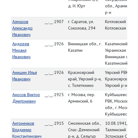
д. Н. Юрт
обл., Арамильски
р-н
Алмазов
__.__.1907
г. Саратов, ул.
Котловский РВК,
Александр
Соколова, 294
Котловская обл.
Иванович
Андреев
__.__.1926
Винницкая обл., г.
Казатинский РВК,
Михаил
Казатин
Украинская ССР,
Иванович
Винницкая обл.,
Казатинский р-н
Анишин Илья
__.__.1926
Красноярский
Уярский РВК,
Иванович
край, Уярский р-н,
Красноярский кра
с. Толетихино
Уярский р-н
Аносов Виктор
__.__.1925
г. Москва, пер.
Куйбышевский
Дмитриевич
Армянский, 6
РВК, Московская
обл., г. Москва,
Куйбышевский р
Антоненков
__.__.1915
Смоленская обл.,
10.08.1941,
Владимир
Спас-Деменский
Таллинский ГВК,
Константинович
р-н, д. Сельгур
Эстонская ССР, г.