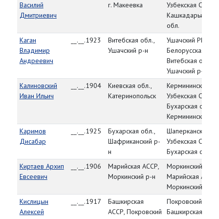
Василий
г. Макеевка
Узбекская ССР,
Дмитриевич
Кашкадарьинска
обл.
Каган
__.__.1923
Витебская обл.,
Ушачский РВК,
Владимир
Ушачский р-н
Белорусская ССР
Андреевич
Витебская обл.,
Ушачский р-н
Калиновский
__.__.1904
Киевская обл.,
Кермининский РВ
Иван Ильич
Катеринопольск
Узбекская ССР,
Бухарская обл.,
Кермининский р-
Каримов
__.__.1925
Бухарская обл.,
Шаперканский РВ
Дисабар
Шафриканский р-
Узбекская ССР,
н
Бухарская обл.
Киртаев Архип
__.__.1906
Марийская АССР,
Моркинский РВК,
Евсеевич
Моркинский р-н
Марийская АССР,
Моркинский р-н
Кислицын
__.__.1917
Башкирская
Покровский РВК,
Алексей
АССР, Покровский
Башкирская АССР