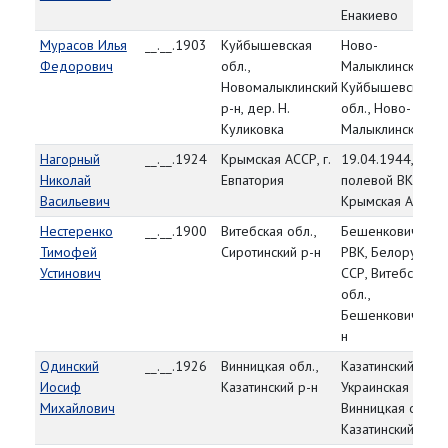
Енакиево
Мурасов Илья
__.__.1903
Куйбышевская
Ново-
Федорович
обл.,
Малыклинский РВ
Новомалыклинский
Куйбышевская
р-н, дер. Н.
обл., Ново-
Куликовка
Малыклинский р-
Нагорный
__.__.1924
Крымская АССР, г.
19.04.1944,
Николай
Евпатория
полевой ВК,
Васильевич
Крымская АССР
Нестеренко
__.__.1900
Витебская обл.,
Бешенковичский
Тимофей
Сиротинский р-н
РВК, Белорусска
Устинович
ССР, Витебская
обл.,
Бешенковичский 
н
Одинский
__.__.1926
Винницкая обл.,
Казатинский РВК,
Иосиф
Казатинский р-н
Украинская ССР,
Михайлович
Винницкая обл.,
Казатинский р-н