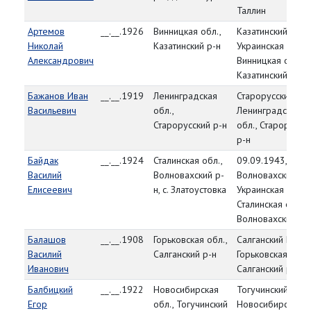
Таллин
Артемов
__.__.1926
Винницкая обл.,
Казатинский РВК,
Николай
Казатинский р-н
Украинская ССР,
Александрович
Винницкая обл.,
Казатинский р-н
Бажанов Иван
__.__.1919
Ленинградская
Старорусский РВК
Васильевич
обл.,
Ленинградская
Старорусский р-н
обл., Старорусск
р-н
Байдак
__.__.1924
Сталинская обл.,
09.09.1943,
Василий
Волновахский р-
Волновахский РВ
Елисеевич
н, с. Златоустовка
Украинская ССР,
Сталинская обл.,
Волновахский р-
Балашов
__.__.1908
Горьковская обл.,
Салганский РВК,
Василий
Салганский р-н
Горьковская обл.,
Иванович
Салганский р-н
Балбицкий
__.__.1922
Новосибирская
Тогучинский РВК,
Егор
обл., Тогучинский
Новосибирская