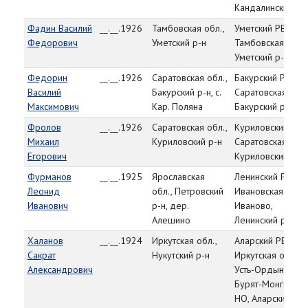
Кандалинский р-
Фадин Василий
__.__.1926
Тамбовская обл.,
Уметский РВК,
Федорович
Уметский р-н
Тамбовская обл.,
Уметский р-н
Федорин
__.__.1926
Саратовская обл.,
Бакурский РВК,
Василий
Бакурский р-н, с.
Саратовская обл.
Максимович
Кар. Поляна
Бакурский р-н
Фролов
__.__.1926
Саратовская обл.,
Куриловский РВК
Михаил
Куриловский р-н
Саратовская обл.
Егорович
Куриловский р-н
Фурманов
__.__.1925
Ярославская
Ленинский РВК,
Леонид
обл., Петровский
Ивановская обл., 
Иванович
р-н, дер.
Иваново,
Алешино
Ленинский р-н
Халанов
__.__.1924
Иркутская обл.,
Аларский РВК,
Сакрат
Нукутский р-н
Иркутская обл.,
Александрович
Усть-Ордынский
Бурят-Монгольск
НО, Аларский р-н