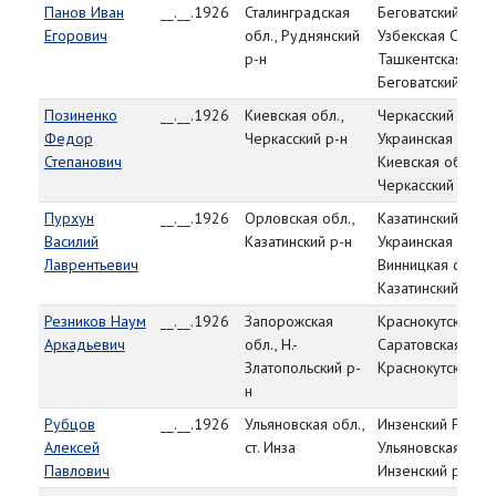
Панов Иван
__.__.1926
Сталинградская
Беговатский РВК,
Егорович
обл., Руднянский
Узбекская ССР,
р-н
Ташкентская обл.
Беговатский р-н
Позиненко
__.__.1926
Киевская обл.,
Черкасский РВК,
Федор
Черкасский р-н
Украинская ССР,
Степанович
Киевская обл.,
Черкасский р-н
Пурхун
__.__.1926
Орловская обл.,
Казатинский РВК,
Василий
Казатинский р-н
Украинская ССР,
Лаврентьевич
Винницкая обл.,
Казатинский р-н
Резников Наум
__.__.1926
Запорожская
Краснокутский РВ
Аркадьевич
обл., Н.-
Саратовская обл.
Златопольский р-
Краснокутский р-
н
Рубцов
__.__.1926
Ульяновская обл.,
Инзенский РВК,
Алексей
ст. Инза
Ульяновская обл.
Павлович
Инзенский р-н