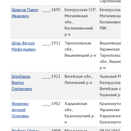
Сиротинский р-н
Шевцов Павел
__.__.1895
Белорусская ССР,
Белорусская ССР
Иванович
Могилевская
Могилевская обл.
обл.,
Костюковичский
Костюковичский
РВК
р-н
Шпак Федор
__.__.1911
Тарнопольская
Вишневецкий РВ
Мефодьевич
обл.,
Украинская ССР,
Вишневецкий р-н
Тарнопольская
обл., Вишневецк
р-н
Щербаков
__.__.1922
Витебская обл.,
Ушачский РВК,
Виктор
Лепельский р-н
Белорусская ССР
Степанович
Витебская обл.,
Ушачский р-н
Яковенко
__.__.1902
Харьковская
Краснокутский РВ
Андрей
обл.,
Украинская ССР,
Осипович
Краснокутский р-
Харьковская обл.
н
Краснокутский р-
Якубкин Степан
__.__.1909
Мордовская
08.04.1941,