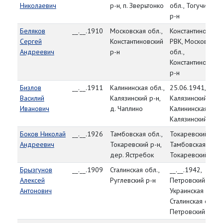
Николаевич
р-н, п. Зверьтонко
обл., Тогучинский
р-н
Беляков
__.__.1910
Московская обл.,
Константиновский
Сергей
Константиновский
РВК, Московская
Андреевич
р-н
обл.,
Константиновский
р-н
Бизлов
__.__.1911
Калининская обл.,
25.06.1941,
Василий
Калязинский р-н,
Калязинский РВК,
Иванович
д. Чаплино
Калининская обл.
Калязинский р-н
Боков Николай
__.__.1926
Тамбовская обл.,
Токаревский РВК
Андреевич
Токаревский р-н,
Тамбовская обл.,
дер. Ястребок
Токаревский р-н
Брызгунов
__.__.1909
Сталинская обл.,
__.__.1942,
Алексей
Руглевский р-н
Петровский РВК,
Антонович
Украинская ССР,
Сталинская обл.,
Петровский р-н